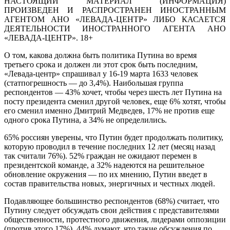
НАСТОЯЩИЙ МАТЕРИАЛ (ИНФОРМАЦИЯ)
ПРОИЗВЕДЕН И РАСПРОСТРАНЕН ИНОСТРАННЫМ
АГЕНТОМ АНО «ЛЕВАДА-ЦЕНТР» ЛИБО КАСАЕТСЯ
ДЕЯТЕЛЬНОСТИ ИНОСТРАННОГО АГЕНТА АНО
«ЛЕВАДА-ЦЕНТР». 18+
О том, какова должна быть политика Путина во время
третьего срока и должен ли этот срок быть последним,
«Левада-центр» спрашивал у 16-19 марта 1633 человек
(статпогрешность — до 3,4%). Наибольшая группа
респондентов — 43% хочет, чтобы через шесть лет Путина на
посту президента сменил другой человек, еще 6% хотят, чтобы
его сменил именно Дмитрий Медведев, 17% не против еще
одного срока Путина, а 34% не определились.
65% россиян уверены, что Путин будет продолжать политику,
которую проводил в течение последних 12 лет (месяц назад
так считали 76%). 52% граждан не ожидают перемен в
президентской команде, а 32% надеются на решительное
обновление окружения — по их мнению, Путин введет в
состав правительства новых, энергичных и честных людей.
Подавляющее большинство респондентов (68%) считает, что
Путину следует обсуждать свои действия с представителями
общественности, протестного движения, лидерами оппозиции
(против этого 17%). 44% думают, что такие обсуждения по