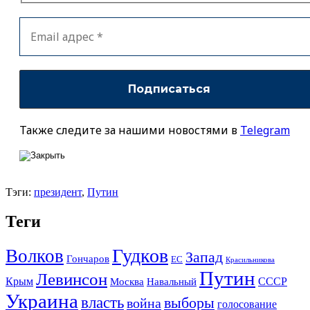
Также следите за нашими новостями в
Telegram
Тэги:
президент
,
Путин
Теги
Гудков
Волков
Запад
Гончаров
ЕС
Красильникова
Путин
Левинсон
СССР
Крым
Москва
Навальный
Украина
власть
выборы
война
голосование