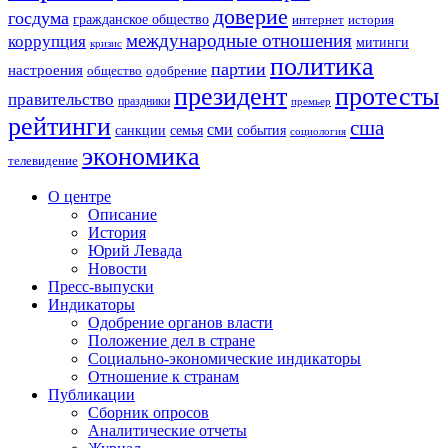
доверие
госдума
гражданское общество
история
интернет
международные отношения
коррупция
митинги
кризис
политика
партии
настроения
одобрение
общество
президент
протесты
правительство
праздники
премьер
рейтинги
сша
сми
санкции
события
семья
социология
экономика
телевидение
О центре
Описание
История
Юрий Левада
Новости
Пресс-выпуски
Индикаторы
Одобрение органов власти
Положение дел в стране
Социально-экономические индикаторы
Отношение к странам
Публикации
Сборник опросов
Аналитические отчеты