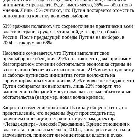
инициативе президента будут иметь место, 35% — обратного
мнения. Лишь 15% считают, что Путин постарается отомстить
оппозиции за критику во время выборов.
53% граждан полагают, что сосредоточение практически всей
власти в стране в руках Путина пойдет скорее на благо
России. После предыдущей победы Путина на выборах, в
2004 г., так думали 68%.
Население сомневается, что Путин выполнит свои
предвыборные обещания: 25% полагают, что даже при самом
благоприятном стечении обстоятельств экономика страны не
в состоянии обеспечить их исполнение; 21% возможную вину
за саботаж путинских инициатив готов возложить на
коррумпированных чиновников, 22% и вовсе не ожидают, что
Путин собирается их выполнять, лишь 22% говорят, что
выполнению обещаний могут помешать только объективные
обстоятельства (например, новая волна кризиса).
Запрос на изменение политики Путина у общества есть, но
представлений, что перемены будут происходить под
влиянием оппозиции, нет, констатирует замдиректора
«Левада-центра» Алексей Гражданкин. Кризис отношения к
власти стал проявляться еще в 2010 г., когда россияне начали
задумываться, приносит ли концентрация власти в руках