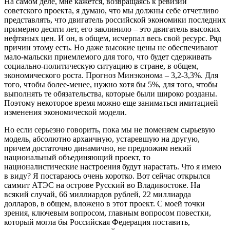
На самом деле, мне кажется, возвращаясь к ревизии
советского проекта, я думаю, что мы должны себе отчетливо
представлять, что двигатель российской экономики последних
примерно десяти лет, его заклинило – это двигатель высоких
нефтяных цен. И он, в общем, исчерпал весь свой ресурс. Ряд
причин этому есть. Но даже высокие цены не обеспечивают
мало-мальски приемлемого для того, что будет сдерживать
социально-политическую ситуацию в стране, в общем,
экономического роста. Прогноз Минэконома – 3,2-3,3%. Для
того, чтобы более-менее, нужно хотя бы 5%, для того, чтобы
выполнять те обязательства, которые были широко розданы.
Поэтому некоторое время можно еще заниматься имитацией
изменения экономической модели.
Но если серьезно говорить, пока мы не поменяем сырьевую
модель, абсолютно архаичную, устаревшую на другую,
причем достаточно динамично, не предложим некий
национальный объединяющий проект, то
националистические настроения будут нарастать. Что я имею
в виду? Я постараюсь очень коротко. Вот сейчас открылся
саммит АТЭС на острове Русский во Владивостоке. На
всякий случай, 66 миллиардов рублей, 22 миллиарда
долларов, в общем, вложено в этот проект. С моей точки
зрения, ключевым вопросом, главным вопросом повестки,
который могла бы Российская Федерация поставить,