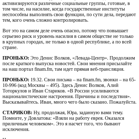
активизируются различные социальные группы, готовые, в
том числе, на насилие, когда государственные институты
неспособны выполнять свои функции, по сути дела, передают
тем, кого очень сложно контролировать.
Вот это на самом деле очень опасно, потому что повышает
серьезно риск и уровень насилия в самом обществе не только
в крупных городах, не только в одной республике, а по всей
стране.
ПРОНЬКО:
Это Денис Волков, «Левада-Центр». Продолжим
после краткого выпуска новостей. Свои мнения присылайте
на наш портал finam.fm, там идет прямая веб-трансляция.
ПРОНЬКО:
19.32. Свои письма – на finam.fm, звонки – на 65-
10-996 (код Москвы – 495). Здесь Денис Волков, Алий
Тоторкулов и Иван Стариков. «В России усиливаются
националистические настроения. Причины и последствия».
Высказывайтесь. Иван, много чего было сказано. Пожалуйста.
СТАРИКОВ:
Ну, продолжая, Юра, заданную вами тему.
Помните, у Довлатова: «Взяли на работу еврея. Оказался
приличным человеком». Это я насчет того, что бывают
исключения.