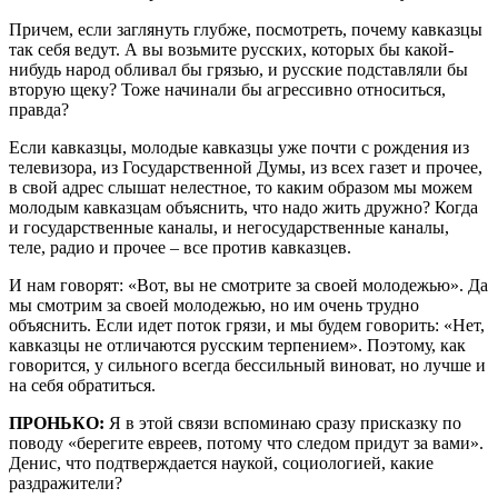
Причем, если заглянуть глубже, посмотреть, почему кавказцы
так себя ведут. А вы возьмите русских, которых бы какой-
нибудь народ обливал бы грязью, и русские подставляли бы
вторую щеку? Тоже начинали бы агрессивно относиться,
правда?
Если кавказцы, молодые кавказцы уже почти с рождения из
телевизора, из Государственной Думы, из всех газет и прочее,
в свой адрес слышат нелестное, то каким образом мы можем
молодым кавказцам объяснить, что надо жить дружно? Когда
и государственные каналы, и негосударственные каналы,
теле, радио и прочее – все против кавказцев.
И нам говорят: «Вот, вы не смотрите за своей молодежью». Да
мы смотрим за своей молодежью, но им очень трудно
объяснить. Если идет поток грязи, и мы будем говорить: «Нет,
кавказцы не отличаются русским терпением». Поэтому, как
говорится, у сильного всегда бессильный виноват, но лучше и
на себя обратиться.
ПРОНЬКО:
Я в этой связи вспоминаю сразу присказку по
поводу «берегите евреев, потому что следом придут за вами».
Денис, что подтверждается наукой, социологией, какие
раздражители?