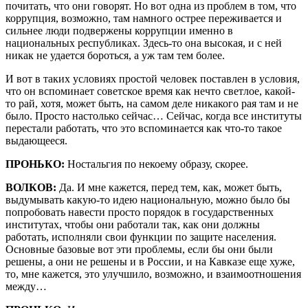
почитать, что они говорят. Но вот одна из проблем в том, что
коррупция, возможно, там намного острее переживается и
сильнее люди подвержены коррупции именно в
национальных республиках. Здесь-то она высокая, и с ней
никак не удается бороться, а уж там тем более.
И вот в таких условиях простой человек поставлен в условия,
что он вспоминает советское время как нечто светлое, какой-
то рай, хотя, может быть, на самом деле никакого рая там и не
было. Просто настолько сейчас… Сейчас, когда все институты
перестали работать, что это вспоминается как что-то такое
выдающееся.
ПРОНЬКО:
Ностальгия по некоему образу, скорее.
ВОЛКОВ:
Да. И мне кажется, перед тем, как, может быть,
выдумывать какую-то идею национальную, можно было бы
попробовать навести просто порядок в государственных
институтах, чтобы они работали так, как они должны
работать, исполняли свои функции по защите населения.
Основные базовые вот эти проблемы, если бы они были
решены, а они не решены и в России, и на Кавказе еще хуже,
то, мне кажется, это улучшило, возможно, и взаимоотношения
между…