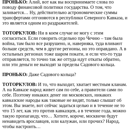
ПРОНЬКО:
Алий, вот как вы воспринимаете слова по
поводу финансовой политики государства. О том, что
заливается… Ну, действительно астрономические суммы
трансфертами отгоняются в республики Северного Кавказа, и
это является одним из раздражителей.
ТОТОРКУЛОВ:
Ни в коем случае не могу с этим
согласиться. Если говорить отдельно про Чечню – там была
война, там было все разрушено, и, наверняка, туда вливают
больше средств, чем в другие регионы, но это оправдано. А в
остальных регионах тоже шаром покати, и если что-то туда
отправляется, то точно так же оттуда идут откаты обратно,
или эти деньги не выходят за пределы Садового кольца.
ПРОНЬКО:
Даже Садового кольца?
ТОТОРКУЛОВ:
И то, что выходит, хватает местным кланам.
А на Кавказе народ живет сам по себе, а правители сами по
себе. Поэтому никаких денег ни московских, никаких
кавказские народы как таковые не видят, только слышат об
этом. Вы знаете, вот сейчас задаться целью и в течение не то
что 15 лет, как это против кавказцев, а в течение года, можно
такую пропаганду, что… Хотите, короче, москвичи будут
ненавидеть ярославцев, или калужан, или прочих? Народ,
чтобы настроить…