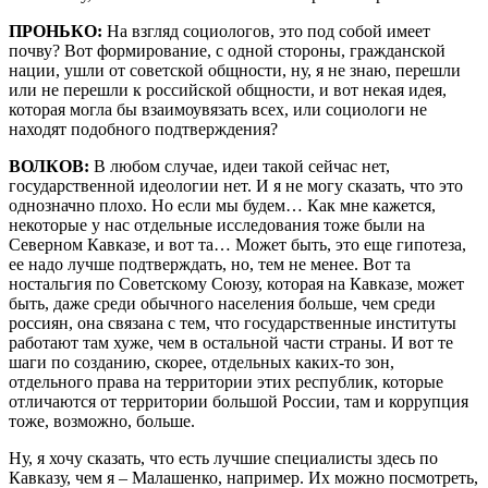
ПРОНЬКО:
На взгляд социологов, это под собой имеет
почву? Вот формирование, с одной стороны, гражданской
нации, ушли от советской общности, ну, я не знаю, перешли
или не перешли к российской общности, и вот некая идея,
которая могла бы взаимоувязать всех, или социологи не
находят подобного подтверждения?
ВОЛКОВ:
В любом случае, идеи такой сейчас нет,
государственной идеологии нет. И я не могу сказать, что это
однозначно плохо. Но если мы будем… Как мне кажется,
некоторые у нас отдельные исследования тоже были на
Северном Кавказе, и вот та… Может быть, это еще гипотеза,
ее надо лучше подтверждать, но, тем не менее. Вот та
ностальгия по Советскому Союзу, которая на Кавказе, может
быть, даже среди обычного населения больше, чем среди
россиян, она связана с тем, что государственные институты
работают там хуже, чем в остальной части страны. И вот те
шаги по созданию, скорее, отдельных каких-то зон,
отдельного права на территории этих республик, которые
отличаются от территории большой России, там и коррупция
тоже, возможно, больше.
Ну, я хочу сказать, что есть лучшие специалисты здесь по
Кавказу, чем я – Малашенко, например. Их можно посмотреть,