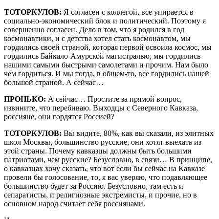
ТОТОРКУЛОВ:
Я согласен с коллегой, все упирается в
социально-экономический блок и политический. Поэтому я
совершенно согласен. Дело в том, что я родился в год
космонавтики, и с детства хотел стать космонавтом, мы
гордились своей страной, которая первой освоила космос, мы
гордились Байкало-Амурской магистралью, мы гордились
нашими самыми быстрыми самолетами и прочим. Нам было
чем гордиться. И мы тогда, в общем-то, все гордились нашей
большой страной. А сейчас…
ПРОНЬКО:
А сейчас… Простите за прямой вопрос,
извините, что перебиваю. Выходцы с Северного Кавказа,
россияне, они гордятся Россией?
ТОТОРКУЛОВ:
Вы видите, 80%, как вы сказали, из элитных
школ Москвы, большинство русские, они хотят выехать из
этой страны. Почему кавказцы должны быть большими
патриотами, чем русские? Безусловно, в связи… В принципе,
о кавказцах хочу сказать, что вот если бы сейчас на Кавказе
провели бы голосование, то, я вас уверяю, что подавляющее
большинство будет за Россию. Безусловно, там есть и
сепаратисты, и религиозные экстремисты, и прочие, но в
основном народ считает себя россиянами.