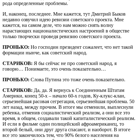
рода определенные проблемы.
И, наконец, последнее. Мне кажется, тут Дмитрий Быков
недавно озвучил идею ревизии советского проекта. Мне
кажется, на самом деле, что нам можно снять волну
нарастающих националистических настроений в обществе
только творчески проведя ревизию советского проекта.
ПРОНЬКО:
Но господин президент сожалеет, что нет такой
формации нынче, как советский народ.
СТАРИКОВ:
Я бы сейчас не про советский народ, я
говорю… Понимаете, это очень показательно…
ПРОНЬКО:
Слова Путина это тоже очень показательно.
СТАРИКОВ:
Да, да. Я вернусь к Соединенным Штатам
Америки, конец 50-х – начало 60-х годов, Ку-клукс-клан,
серьезнейшая расовая сегрегация, серьезнейшая проблема. 50
лет назад, между прочим. В итоге мы отменили, выплеснули
ребенка, отменив социалистический реализм, а они все это
время, в общем, создавали такой капиталистический реализм.
И если в фильме один полицейский афроамериканец, то
второй белый, они друг друга спасают, и наоборот. В итоге
все это закончилось тем, что 90% белого населения на