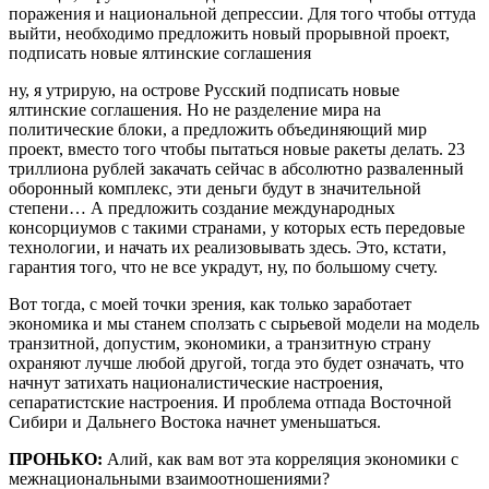
поражения и национальной депрессии. Для того чтобы оттуда
выйти, необходимо предложить новый прорывной проект,
подписать новые ялтинские соглашения
ну, я утрирую, на острове Русский подписать новые
ялтинские соглашения. Но не разделение мира на
политические блоки, а предложить объединяющий мир
проект, вместо того чтобы пытаться новые ракеты делать. 23
триллиона рублей закачать сейчас в абсолютно разваленный
оборонный комплекс, эти деньги будут в значительной
степени… А предложить создание международных
консорциумов с такими странами, у которых есть передовые
технологии, и начать их реализовывать здесь. Это, кстати,
гарантия того, что не все украдут, ну, по большому счету.
Вот тогда, с моей точки зрения, как только заработает
экономика и мы станем сползать с сырьевой модели на модель
транзитной, допустим, экономики, а транзитную страну
охраняют лучше любой другой, тогда это будет означать, что
начнут затихать националистические настроения,
сепаратистские настроения. И проблема отпада Восточной
Сибири и Дальнего Востока начнет уменьшаться.
ПРОНЬКО:
Алий, как вам вот эта корреляция экономики с
межнациональными взаимоотношениями?