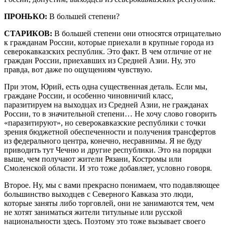
ПРОНЬКО:
В большей степени?
СТАРИКОВ:
В большей степени они относятся отрицательно
к гражданам России, которые приехали в крупные города из
северокавказских республик. Это факт. В чем отличие от не
граждан России, приехавших из Средней Азии. Ну, это
правда, вот даже по ощущениям чувствую.
При этом, Юрий, есть одна существенная деталь. Если мы,
граждане России, и особенно чиновничий класс,
паразитируем на выходцах из Средней Азии, не гражданах
России, то в значительной степени… Не хочу слово говорить
«паразитируют», но северокавказские республики с точки
зрения бюджетной обеспеченности и получения трансфертов
из федерального центра, конечно, несравнимы. Я не буду
приводить тут Чечню и другие республики. Это на порядки
выше, чем получают жители Рязани, Костромы или
Смоленской области. И это тоже добавляет, условно говоря.
Второе. Ну, мы с вами прекрасно понимаем, что подавляющее
большинство выходцев с Северного Кавказа это люди,
которые заняты либо торговлей, они не занимаются тем, чем
не хотят заниматься жители титульные или русской
национальности здесь. Поэтому это тоже вызывает своего