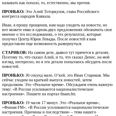
называть как попало, то, естественно, мы против.
ПРОНЬКО:
Это Алий Тоторкулов, глава Российского
конгресса народов Кавказа.
Иван, я прошу прощения, нам надо уходить на новости, но
вот можете емко в одном-двух предложениях обозначить свое
мнение о тех исследованиях, о тех результатах, которые
получил Центр Юрия Левады. После новостей я вам
предоставлю еще возможность развернуться.
СТАРИКОВ:
На самом деле, дьявол тут прячется в деталях.
Поэтому то, что сказал Алий, и то, что сказал Денис, на мой
взгляд, интересно, но я эти детали попытаюсь обсудить после
новостей.
ПРОНЬКО:
30 секунд мало. О’кей, это Иван Стариков. Мы
сейчас уходим на краткий выпуск новостей, затем
продолжим. Это «Реальное время». Обсуждаем очень важную
тему: «В России усиливаются националистические
настроения». Пишите на портал finam.fm.
ПРОНЬКО:
19 часов 17 минут. Это «Реальное время»,
«Финам FM». «В России усиливаются националистические
настроения. Причины и последствия» – тема нашего