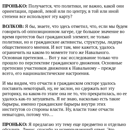
ПРОНЬКО:
Получается, что политики, не важно, какой они
ориентации, правой, левой или по центру, в той или иной
степени все используют эту карту?
ВОЛКОВ:
Я бы, знаете, что здесь отметил, что, если мы будем
говорить об оппозиционном лагере, где большое значение во
время протестов был гражданский элемент, не только
политики, но и гражданские активисты, структуры, лидеры
общественного мнения. И вот там, мне кажется, удалось
ограничить на каком-то моменте того же Навального.
Основная претензия… Вот у нас исследование только что
прошло по перспективе гражданского движения. Основные
претензии участников движения к Навальному – прежде
всего, его националистические настроения.
И мы видим, что отчасти в гражданском секторе удалось
поставить некоторый, ну, не заслон, но сдержать вот эту
риторику, на каком-то этапе она не то, что прекратилась, но ее
удалось как-то затушевать. Я не знаю, насколько есть такие
барьеры, именно гражданские барьеры внутри этих
институтов со стороны власти. Ну, власти тоже отчасти
невыгодно, потому что…
ПРОНЬКО:
Я предлагаю эту тему еще предметно и отдельно
обсудить. Денис, спасибо за исчерпывающий ответ. Это