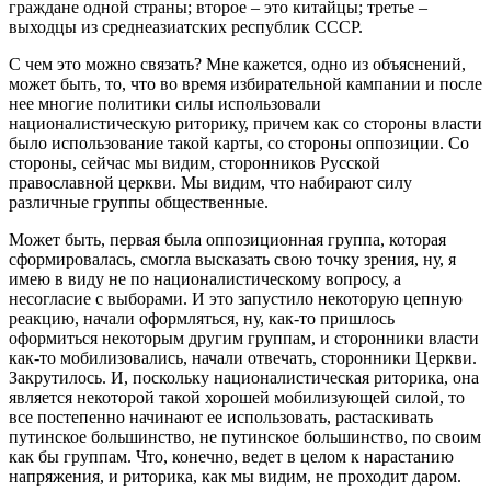
граждане одной страны; второе – это китайцы; третье –
выходцы из среднеазиатских республик СССР.
С чем это можно связать? Мне кажется, одно из объяснений,
может быть, то, что во время избирательной кампании и после
нее многие политики силы использовали
националистическую риторику, причем как со стороны власти
было использование такой карты, со стороны оппозиции. Со
стороны, сейчас мы видим, сторонников Русской
православной церкви. Мы видим, что набирают силу
различные группы общественные.
Может быть, первая была оппозиционная группа, которая
сформировалась, смогла высказать свою точку зрения, ну, я
имею в виду не по националистическому вопросу, а
несогласие с выборами. И это запустило некоторую цепную
реакцию, начали оформляться, ну, как-то пришлось
оформиться некоторым другим группам, и сторонники власти
как-то мобилизовались, начали отвечать, сторонники Церкви.
Закрутилось. И, поскольку националистическая риторика, она
является некоторой такой хорошей мобилизующей силой, то
все постепенно начинают ее использовать, растаскивать
путинское большинство, не путинское большинство, по своим
как бы группам. Что, конечно, ведет в целом к нарастанию
напряжения, и риторика, как мы видим, не проходит даром.