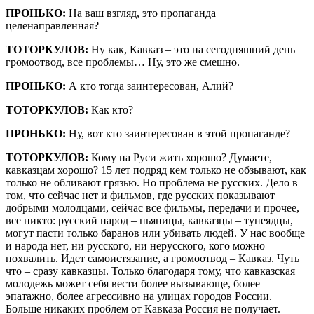
ПРОНЬКО:
На ваш взгляд, это пропаганда
целенаправленная?
ТОТОРКУЛОВ:
Ну как, Кавказ – это на сегодняшний день
громоотвод, все проблемы… Ну, это же смешно.
ПРОНЬКО:
А кто тогда заинтересован, Алий?
ТОТОРКУЛОВ:
Как кто?
ПРОНЬКО:
Ну, вот кто заинтересован в этой пропаганде?
ТОТОРКУЛОВ:
Кому на Руси жить хорошо? Думаете,
кавказцам хорошо? 15 лет подряд кем только не обзывают, как
только не обливают грязью. Но проблема не русских. Дело в
том, что сейчас нет и фильмов, где русских показывают
добрыми молодцами, сейчас все фильмы, передачи и прочее,
все никто: русский народ – пьяницы, кавказцы – тунеядцы,
могут пасти только баранов или убивать людей. У нас вообще
и народа нет, ни русского, ни нерусского, кого можно
похвалить. Идет самоистязание, а громоотвод – Кавказ. Чуть
что – сразу кавказцы. Только благодаря тому, что кавказская
молодежь может себя вести более вызывающе, более
эпатажно, более агрессивно на улицах городов России.
Больше никаких проблем от Кавказа Россия не получает.