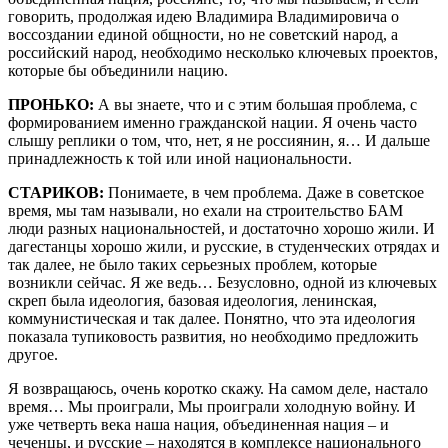
говорить, продолжая идею Владимира Владимировича о
воссоздании единой общности, но не советский народ, а
российский народ, необходимо несколько ключевых проектов,
которые бы объединили нацию.
ПРОНЬКО:
А вы знаете, что и с этим большая проблема, с
формированием именно гражданской нации. Я очень часто
слышу реплики о том, что, нет, я не россиянин, я… И дальше
принадлежность к той или иной национальности.
СТАРИКОВ:
Понимаете, в чем проблема. Даже в советское
время, мы там называли, но ехали на строительство БАМ
люди разных национальностей, и достаточно хорошо жили. И
дагестанцы хорошо жили, и русские, в студенческих отрядах и
так далее, не было таких серьезных проблем, которые
возникли сейчас. Я же ведь… Безусловно, одной из ключевых
скреп была идеология, базовая идеология, ленинская,
коммунистическая и так далее. Понятно, что эта идеология
показала тупиковость развития, но необходимо предложить
другое.
Я возвращаюсь, очень коротко скажу. На самом деле, настало
время… Мы проиграли, Мы проиграли холодную войну. И
уже четверть века наша нация, объединенная нация – и
чеченцы, и русские – находятся в комплексе национального