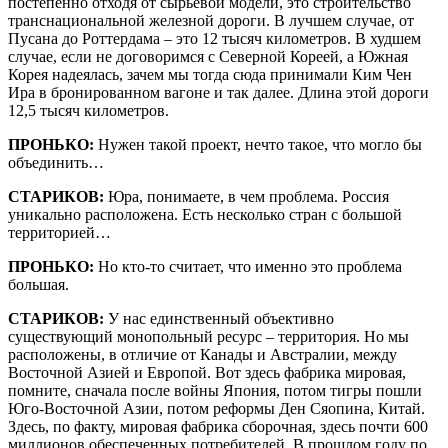
постепенно отходя от сырьевой модели, это строительство
транснациональной железной дороги. В лучшем случае, от
Пусана до Роттердама – это 12 тысяч километров. В худшем
случае, если не договоримся с Северной Кореей, а Южная
Корея надеялась, зачем мы тогда сюда принимали Ким Чен
Ира в бронированном вагоне и так далее. Длина этой дороги
12,5 тысяч километров.
ПРОНЬКО:
Нужен такой проект, нечто такое, что могло бы
объединить…
СТАРИКОВ:
Юра, понимаете, в чем проблема. Россия
уникально расположена. Есть несколько стран с большой
территорией…
ПРОНЬКО:
Но кто-то считает, что именно это проблема
большая.
СТАРИКОВ:
У нас единственный объективно
существующий монопольный ресурс – территория. Но мы
расположены, в отличие от Канады и Австралии, между
Восточной Азией и Европой. Вот здесь фабрика мировая,
помните, сначала после войны Япония, потом тигры пошли
Юго-Восточной Азии, потом реформы Ден Сяопина, Китай.
Здесь, по факту, мировая фабрика сборочная, здесь почти 600
миллионов обеспеченных потребителей. В прошлом году по