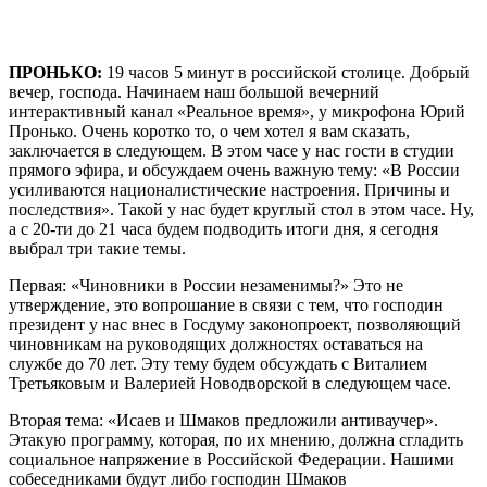
ПРОНЬКО:
19 часов 5 минут в российской столице. Добрый
вечер, господа. Начинаем наш большой вечерний
интерактивный канал «Реальное время», у микрофона Юрий
Пронько. Очень коротко то, о чем хотел я вам сказать,
заключается в следующем. В этом часе у нас гости в студии
прямого эфира, и обсуждаем очень важную тему: «В России
усиливаются националистические настроения. Причины и
последствия». Такой у нас будет круглый стол в этом часе. Ну,
а с 20-ти до 21 часа будем подводить итоги дня, я сегодня
выбрал три такие темы.
Первая: «Чиновники в России незаменимы?» Это не
утверждение, это вопрошание в связи с тем, что господин
президент у нас внес в Госдуму законопроект, позволяющий
чиновникам на руководящих должностях оставаться на
службе до 70 лет. Эту тему будем обсуждать с Виталием
Третьяковым и Валерией Новодворской в следующем часе.
Вторая тема: «Исаев и Шмаков предложили антиваучер».
Этакую программу, которая, по их мнению, должна сгладить
социальное напряжение в Российской Федерации. Нашими
собеседниками будут либо господин Шмаков