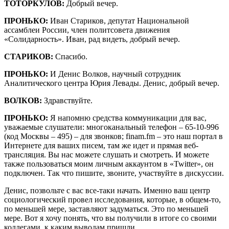
ТОТОРКУЛОВ:
Добрый вечер.
ПРОНЬКО:
Иван Стариков, депутат Национальной
ассамблеи России, член политсовета движения
«Солидарность». Иван, рад видеть, добрый вечер.
СТАРИКОВ:
Спасибо.
ПРОНЬКО:
И Денис Волков, научный сотрудник
Аналитического центра Юрия Левады. Денис, добрый вечер.
ВОЛКОВ:
Здравствуйте.
ПРОНЬКО:
Я напомню средства коммуникации для вас,
уважаемые слушатели: многоканальный телефон – 65-10-996
(код Москвы – 495) – для звонков; finam.fm – это наш портал в
Интернете для ваших писем, там же идет и прямая веб-
трансляция. Вы нас можете слушать и смотреть. И можете
также пользоваться моим личным аккаунтом в «Twitter», он
подключен. Так что пишите, звоните, участвуйте в дискуссии.
Денис, позвольте с вас все-таки начать. Именно ваш центр
социологический провел исследования, которые, в общем-то,
по меньшей мере, заставляют задуматься. Это по меньшей
мере. Вот я хочу понять, что вы получили в итоге со своими
коллегами, к каким выводам пришли.