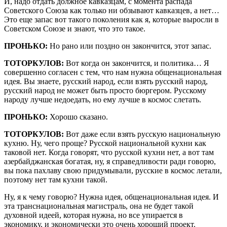
И, надо отдать должное кавказцам, с момента распада
Советского Союза как только ни обзывают кавказцев, а нет…
Это еще запас вот такого поколения как я, которые выросли в
Советском Союзе и знают, что это такое.
ПРОНЬКО:
Но рано или поздно он закончится, этот запас.
ТОТОРКУЛОВ:
Вот когда он закончится, и политика… Я
совершенно согласен с тем, что нам нужна общенациональная
идея. Вы знаете, русский народ, если взять русский народ,
русский народ не может быть просто бюргером. Русскому
народу лучше недоедать, но ему лучше в космос слетать.
ПРОНЬКО:
Хорошо сказано.
ТОТОРКУЛОВ:
Вот даже если взять русскую национальную
кухню. Ну, чего проще? Русской национальной кухни как
таковой нет. Когда говорят, что русской кухни нет, а вот там
азербайджанская богатая, ну, я справедливости ради говорю,
вы пока пахлаву свою придумывали, русские в космос летали,
поэтому нет там кухни такой.
Ну, я к чему говорю? Нужна идея, общенациональная идея. И
эта транснациональная магистраль, она не будет такой
духовной идеей, которая нужна, но все упирается в
экономику, и экономически это очень хороший проект.