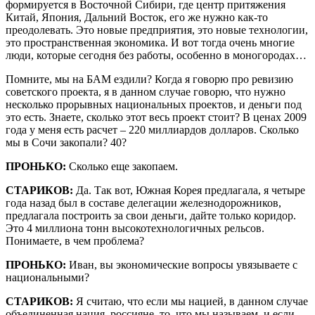
формируется в Восточной Сибири, где центр притяжения
Китай, Япония, Дальний Восток, его же нужно как-то
преодолевать. Это новые предприятия, это новые технологии,
это пространственная экономика. И вот тогда очень многие
люди, которые сегодня без работы, особенно в моногородах…
Помните, мы на БАМ ездили? Когда я говорю про ревизию
советского проекта, я в данном случае говорю, что нужно
несколько прорывных национальных проектов, и деньги под
это есть. Знаете, сколько этот весь проект стоит? В ценах 2009
года у меня есть расчет – 220 миллиардов долларов. Сколько
мы в Сочи закопали? 40?
ПРОНЬКО:
Сколько еще закопаем.
СТАРИКОВ:
Да. Так вот, Южная Корея предлагала, я четыре
года назад был в составе делегации железнодорожников,
предлагала построить за свои деньги, дайте только коридор.
Это 4 миллиона тонн высокотехнологичных рельсов.
Понимаете, в чем проблема?
ПРОНЬКО:
Иван, вы экономические вопросы увязываете с
национальными?
СТАРИКОВ:
Я считаю, что если мы нацией, в данном случае
объединенная нация, россияне, то, что мы называем, и если