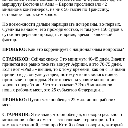
маршруту Восточная Азия – Европа проследовало 42
миллиона контейнеров, из них 50 тысяч по Транссибу,
остальное – морским ходом.
Но возможности дальше наращивать исчерпаны, во-первых,
Суэцким каналом, его проходимостью, и там уже 150 судов в
сутки непрерывно проходит, и время, время – ключевой
фактор.
ПРОНЬКО:
Как это коррелирует с национальным вопросом?
СТАРИКОВ:
Сейчас скажу. Это минимум 40-45 дней. Значит,
придется все равно таскать вокруг Африки, а это 70-75 дней.
Если вот «iPad 3» вышел, то к тому времени, как он с Тайваня
придет сюда, он уже устарел, потому что появилось новое,
приплывет пароходом. Этот проект на уровне концепции
хорошо проработан. Что это означает? Это 5 миллионов
новых рабочих мест, это 25 субъектов Федерации…
ПРОНЬКО:
Путин уже пообещал 25 миллионов рабочих
мест.
СТАРИКОВ:
Я не знаю, что он обещал, я говорю реально. 5
миллионов рабочих мест — это сшивает территорию. Тот
комплекс колоний, если про Китай сейчас говорить, который