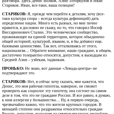
разговора. Здесь Денис Волков, Алий Тоторкулов и Иван
Стариков. Иван, все-таки, ваша позиция?
СТАРИКОВ:
Я, прежде чем перейти к деталям, хочу (все-
таки культура спора – всегда культура дефиниций) дать
определение нации. Много есть разных, но мне лично
нравится, я дословно не скажу, но то, что говорил Иосиф
Виссарионович Сталин. Это человеческое сообщество,
проживающее на единой территории, которое объединено
общей историей, культурой, языком, и, я бы добавил еще,
базовыми ценностями. Так вот, отталкиваясь от этого,
национализм… Обратите внимание, наши граждане, в общем,
достаточно толерантно относятся, допустим, к выходцам из
Средней Азии – узбекам, таджикам.
ПРОНЬКО:
Не знаю, вот данные «Левада-центра» не
подтверждают это.
СТАРИКОВ:
Нет, я сейчас хочу сказать, мне кажется, что
Денис, это моя рабочая гипотеза, наверное, он сможет
проверить как социолог эту гипотезу, она состоит на самом
деле в том, что это не граждане России. И все равно, я думаю,
к ним аллергия у большинства… Ну, в первую очередь,
чрезвычайно важно, что это жители крупных городов. В
меньшей степени они раздражены относительно граждан
России, допустим, выходцев из северокавказских республик.