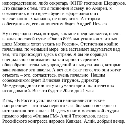
непосредственно, либо секретарь ФНПР господин Шершуков.
Это связано с тем, что я позвонил Исаеву, но Андрей, к
сожалению, в это время будет в эфире одного из
телевизионных каналов, не получится. А вторым
собеседником, его оппонентом будет Андрей Нечаев.
Ну и еще одна тема, которая, как мне представляется, очень
важная по своей сути: «Около 80% выпускников элитных
школ Москвы хотят уехать из России». Статистика крайне
печальная, по меньшей мере, она заставляет задуматься над
тем, что происходит здесь в стране. Я бы не обращал
специального внимания на элитарность средних
общеобразовательных учреждений и выпускников, которые
заканчивают эти школы. А вот сам факт того, что они хотят
отъехать – это, согласитесь, очень печально. Нашим
собеседником будет Вячеслав Игрунов, директор
Международного института гуманитарно-политических
исследований. Все это будет с 20-ти до 21 часа.
Итак, «В России усиливаются националистические
настроения» – это тема первого часа большого вечернего
интерактивного канала. И здесь у нас в московской студии
прямого эфира «Финам FM» Алий Тоторкулов, глава
Российского конгресса народов Кавказа. Алий, добрый вечер.