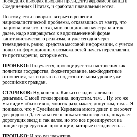
последних выборах выбрали президента афроамериканца в
Соединенных Штатах, и сработал плавильный котел.
Поэтому, если говорить всерьез о решении
националистической проблемы, отказавшись от мантр, что
национализм это плохо, многонациональная страна и так
далее, надо возвращаться к видоизмененной форме
капиталистического реализма, и уже сегодня через
телевидение, радио, средства массовой информации, с учетом
новых информационных возможностей начать переплавлять
те противоречия, которые есть.
ПРОНЬКО:
Получается, провоцирует эти настроения как
политика государства, бюджетирование, межбюджетные
отношения, так и где-то на подсознательном уровне уже
российских граждан.
СТАРИКОВ:
Ну, конечно. Кавказ сегодня заливают
деньгами. С моей точки зрения, допустим, там… Ну, это же
мы видим объективно, многих раздражает, допустим, там… Я
понимаю, что у Сулеймана Керимова много денег, и он хочет
для родного Дагестана очень показательно сделать, покупает
дорогущих звезд и так далее, но это все проецируется на
нищие среднерусские провинции, которые сегодня есть…
ПРОНЬКО:
И это раздражитель.