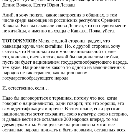
Денис Волков, Центр Юрия Левады.
Алий, я хочу понять, какие настроения в общинах, в том
числе среди выходцев из российских республик Среднего
Кавказа. Вот вы слышали слова Дениса, что на первом месте
не китайцы, а именно выходцы с Кавказа. Пожалуйста.
ТОТОРКУЛОВ:
Меня, с одной стороны, радует, что
кавказцы круче, чем китайцы. Но, с другой стороны, хочу
сказать, что Национализм в многонациональной стране —
это, конечно, очень плохо, какой бы национализм не был,
пусть он будет национализм государствообразующего народа,
тем хуже. Национализм какого-то одного из малочисленных
народов не так страшен, как национализм
государствообразующего народа.
И, естественно, если…
Надо бы договориться о терминах, потому что все, когда
говорят о националистах, одни говорят, что это хорошо, это
самоидентификация и прочее. В этом плане, если русские
националисты хотят сохранить свою культуру, свою историю,
и дальше вести все остальные 200 народов вперед, то мы
двумя руками за. Если русские националисты хотят все
остальные народы прижать и быть первыми, остальных всех