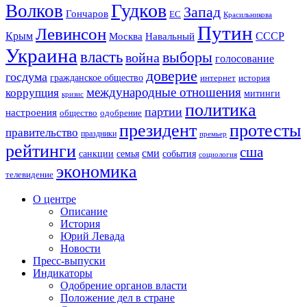
Гудков
Волков
Запад
Гончаров
ЕС
Красильникова
Путин
Левинсон
СССР
Крым
Москва
Навальный
Украина
власть
выборы
война
голосование
доверие
госдума
гражданское общество
история
интернет
международные отношения
коррупция
митинги
кризис
политика
партии
настроения
одобрение
общество
президент
протесты
правительство
праздники
премьер
рейтинги
сша
сми
санкции
события
семья
социология
экономика
телевидение
О центре
Описание
История
Юрий Левада
Новости
Пресс-выпуски
Индикаторы
Одобрение органов власти
Положение дел в стране