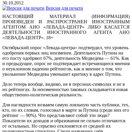
30.10.2012
Версия для печати
НАСТОЯЩИЙ МАТЕРИАЛ (ИНФОРМАЦИЯ)
ПРОИЗВЕДЕН И РАСПРОСТРАНЕН ИНОСТРАННЫМ
АГЕНТОМ АНО «ЛЕВАДА-ЦЕНТР» ЛИБО КАСАЕТСЯ
ДЕЯТЕЛЬНОСТИ ИНОСТРАННОГО АГЕНТА АНО
«ЛЕВАДА-ЦЕНТР». 18+
Октябрьский опрос «Левада-центра» подтвердил, что уровень
одобрения первых лиц неизменен. Деятельность Путина на
его посту одобряют 67%, деятельность Медведева — 61%. Как
и предыдущие, опрос не подтверждает встречающиеся мнения
о неуклонном падении рейтингов, как и мнение о том, что
увольнение Медведева уменьшит критику в адрес Путина.
Дело теперь вообще, видимо, не в персонах-символах и не в
их рейтингах. За неизменностью таковых складывается новая
общественно-политическая реальность.
Для наглядности возьмем самую лояльную часть публики, тех,
кто, по их словам, голосовал в марте за Путина (среди них его
рейтинг — 90%). Что представляют собой эти люди?
Показатели их доходов и образования не сильно отличаются
от остальных. Но серьезно отклоняется от средней их
половозрастная структура. Среди назвавших себя