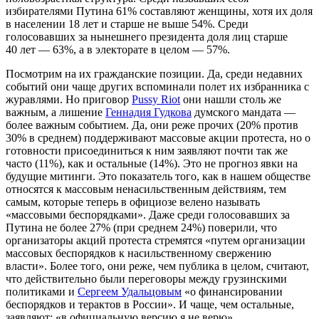
избирателями Путина 61% составляют женщины, хотя их доля
в населении 18 лет и старше не выше 54%. Среди
голосовавших за нынешнего президента доля лиц старше
40 лет — 63%, а в электорате в целом — 57%.
Посмотрим на их гражданские позиции. Да, среди недавних
событий они чаще других вспоминали полет их избранника с
журавлями. Но приговор
Pussy Riot
они нашли столь же
важным, а лишение
Геннадия Гудкова
думского мандата —
более важным событием. Да, они реже прочих (20% против
30% в среднем) поддерживают массовые акции протеста, но о
готовности присоединиться к ним заявляют почти так же
часто (11%), как и остальные (14%). Это не прогноз явки на
будущие митинги. Это показатель того, как в нашем обществе
относятся к массовым ненасильственным действиям, тем
самым, которые теперь в официозе велено называть
«массовыми беспорядками». Даже среди голосовавших за
Путина не более 27% (при среднем 24%) поверили, что
организаторы акций протеста стремятся «путем организации
массовых беспорядков к насильственному свержению
власти». Более того, они реже, чем публика в целом, считают,
что действительно были переговоры между грузинскими
политиками и
Сергеем Удальцовым
«о финансировании
беспорядков и терактов в России». И чаще, чем остальные,
заявляют: «в официальную версию я не верю».