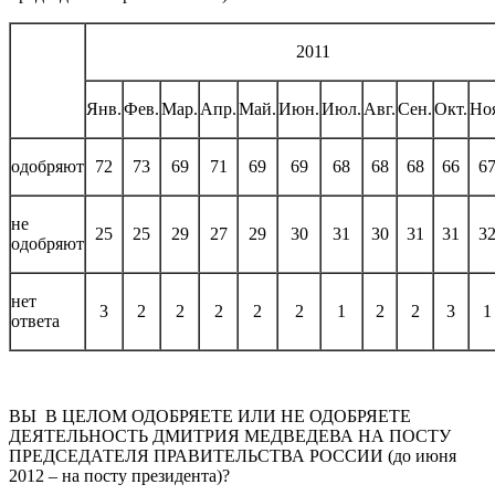
2011
Янв.
Фев.
Мар.
Апр.
Май.
Июн.
Июл.
Авг.
Сен.
Окт.
Но
одобряют
72
73
69
71
69
69
68
68
68
66
6
не
25
25
29
27
29
30
31
30
31
31
3
одобряют
нет
3
2
2
2
2
2
1
2
2
3
1
ответа
ВЫ В ЦЕЛОМ ОДОБРЯЕТЕ ИЛИ НЕ ОДОБРЯЕТЕ
ДЕЯТЕЛЬНОСТЬ ДМИТРИЯ МЕДВЕДЕВА НА ПОСТУ
ПРЕДСЕДАТЕЛЯ ПРАВИТЕЛЬСТВА РОССИИ (до июня
2012 – на посту президента)?