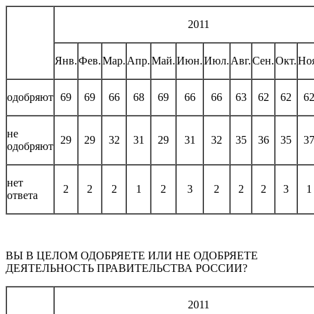
2011
Янв.
Фев.
Мар.
Апр.
Май.
Июн.
Июл.
Авг.
Сен.
Окт.
Но
одобряют
69
69
66
68
69
66
66
63
62
62
6
не
29
29
32
31
29
31
32
35
36
35
3
одобряют
нет
2
2
2
1
2
3
2
2
2
3
1
ответа
ВЫ В ЦЕЛОМ ОДОБРЯЕТЕ ИЛИ НЕ ОДОБРЯЕТЕ
ДЕЯТЕЛЬНОСТЬ ПРАВИТЕЛЬСТВА РОССИИ?
2011