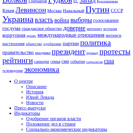
Запад
Гончаров
ЕС
Красильникова
Путин
Левинсон
СССР
Крым
Москва
Навальный
Украина
власть
выборы
война
голосование
доверие
госдума
гражданское общество
история
интернет
международные отношения
коррупция
митинги
кризис
политика
партии
настроения
одобрение
общество
президент
протесты
правительство
праздники
премьер
рейтинги
сша
сми
санкции
события
семья
социология
экономика
телевидение
О центре
Описание
История
Юрий Левада
Новости
Пресс-выпуски
Индикаторы
Одобрение органов власти
Положение дел в стране
Социально-экономические индикаторы