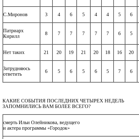
С.Миронов
3
4
6
5
4
4
5
6
Патриарх
8
7
7
7
7
7
6
5
Кирилл
Нет таких
21
20
19
21
20
18
16
20
Затрудняюсь
6
5
6
5
6
5
7
6
ответить
КАКИЕ СОБЫТИЯ ПОСЛЕДНИХ ЧЕТЫРЕХ НЕДЕЛЬ
ЗАПОМНИЛИСЬ ВАМ БОЛЕЕ ВСЕГО?
смерть Ильи Олейникова, ведущего
и актера программы «Городок»