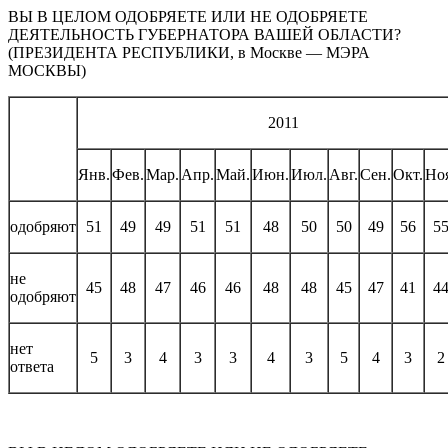
ВЫ В ЦЕЛОМ ОДОБРЯЕТЕ ИЛИ НЕ ОДОБРЯЕТЕ
ДЕЯТЕЛЬНОСТЬ ГУБЕРНАТОРА ВАШЕЙ ОБЛАСТИ?
(ПРЕЗИДЕНТА РЕСПУБЛИКИ, в Москве — МЭРА
МОСКВЫ)
2011
Янв.
Фев.
Мар.
Апр.
Май.
Июн.
Июл.
Авг.
Сен.
Окт.
Но
одобряют
51
49
49
51
51
48
50
50
49
56
5
не
45
48
47
46
46
48
48
45
47
41
4
одобряют
нет
5
3
4
3
3
4
3
5
4
3
2
ответа