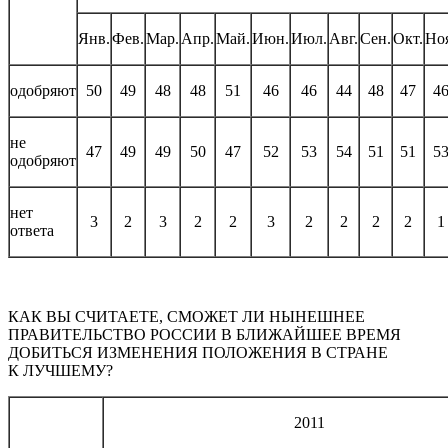
Янв.
Фев.
Мар.
Апр.
Май.
Июн.
Июл.
Авг.
Сен.
Окт.
Но
одобряют
50
49
48
48
51
46
46
44
48
47
4
не
47
49
49
50
47
52
53
54
51
51
5
одобряют
нет
3
2
3
2
2
3
2
2
2
2
1
ответа
КАК ВЫ СЧИТАЕТЕ, СМОЖЕТ ЛИ НЫНЕШНЕЕ
ПРАВИТЕЛЬСТВО РОССИИ В БЛИЖАЙШЕЕ ВРЕМЯ
ДОБИТЬСЯ ИЗМЕНЕНИЯ ПОЛОЖЕНИЯ В СТРАНЕ
К ЛУЧШЕМУ?
2011