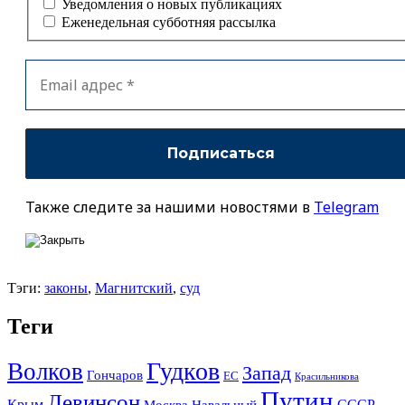
Уведомления о новых публикациях
Еженедельная субботняя рассылка
Также следите за нашими новостями в
Telegram
Тэги:
законы
,
Магнитский
,
суд
Теги
Гудков
Волков
Запад
Гончаров
ЕС
Красильникова
Путин
Левинсон
СССР
Крым
Москва
Навальный