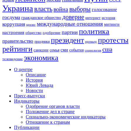
Украина
власть
выборы
война
голосование
доверие
госдума
гражданское общество
история
интернет
международные отношения
коррупция
митинги
кризис
политика
партии
настроения
одобрение
общество
президент
протесты
правительство
праздники
премьер
рейтинги
сша
сми
санкции
события
семья
социология
экономика
телевидение
О центре
Описание
История
Юрий Левада
Новости
Пресс-выпуски
Индикаторы
Одобрение органов власти
Положение дел в стране
Социально-экономические индикаторы
Отношение к странам
Публикации