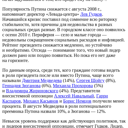
Популярность Путина снижается с августа 2008 г.,
напоминает директор «Левада-центра»
Лев Гудков
.
Начавшийся кризис поставил под сомнение всю риторику
стабильности, хотя причины для недовольства в разных
социальных средах разные. В городском классе оно появилось
с осени 2010 г. Периферия — село и малые города —
недовольны сокращением социальных расходов и инфляцией.
Рейтинг президента снижается медленно, но устойчиво
и необратимо. Отсюда — понимание того, что новый лидер
должен рано или поздно появиться. Но пока его нет даже
на горизонте.
По данным опроса, среди тех, кого граждане готовы видеть
в роли президента после или вместо Путина, чаще всего
называли
Дмитрия Медведева
(14%),
Сергея Шойгу
(8%),
Геннадия Зюганова
(6%),
Михаила Прохорова
(5%)
и
Владимира Жириновского
(4%). Представители
внесистемной оппозиции
Алексей Навальный
,
Гарри
Каспаров
,
Михаил Касьянов
и
Борис Немцов
получили менее
процента. В августе Медведева в роли потенциального
преемника Путина назвали 10%, а Зюганова — 12%.
Невысок уровень поддержки как действующих политиков, так
и лидеров внесистемной оппозиции, отмечает Гудков. Лидер,