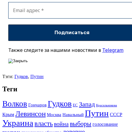
Также следите за нашими новостями в
Telegram
Тэги:
Гудков
,
Путин
Теги
Гудков
Волков
Запад
Гончаров
ЕС
Красильникова
Путин
Левинсон
СССР
Крым
Москва
Навальный
Украина
власть
выборы
война
голосование
доверие