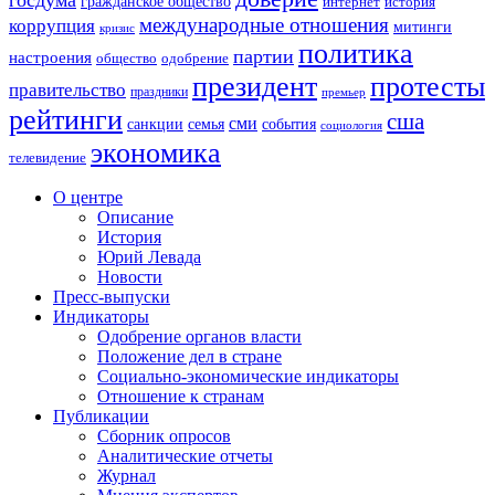
госдума
гражданское общество
история
интернет
международные отношения
коррупция
митинги
кризис
политика
партии
настроения
одобрение
общество
президент
протесты
правительство
праздники
премьер
рейтинги
сша
сми
санкции
события
семья
социология
экономика
телевидение
О центре
Описание
История
Юрий Левада
Новости
Пресс-выпуски
Индикаторы
Одобрение органов власти
Положение дел в стране
Социально-экономические индикаторы
Отношение к странам
Публикации
Сборник опросов
Аналитические отчеты
Журнал