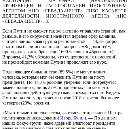
НАСТОЯЩИЙ МАТЕРИАЛ (ИНФОРМАЦИЯ)
ПРОИЗВЕДЕН И РАСПРОСТРАНЕН ИНОСТРАННЫМ
АГЕНТОМ АНО «ЛЕВАДА-ЦЕНТР» ЛИБО КАСАЕТСЯ
ДЕЯТЕЛЬНОСТИ ИНОСТРАННОГО АГЕНТА АНО
«ЛЕВАДА-ЦЕНТР». 18+
Если Путин не сможет так же активно управлять страной, как
раньше, в его окружении начнется передел сфер влияния,
считает наибольшая группа респондентов — 44,3% (опрос,
в котором были использованы вопросы «Ведомостей»,
проводился в декабре среди 1600 человек в 45регионах).
Впрочем, 41,3% убеждены, что существенных изменений
не произойдет: команда Путина продолжит его курс.
Подавляющее большинство (89,5%) не могут назвать
человека, который мог бы сменить Путина на посту
президента. Но 47,3% россиян уверены: если потребуется,
замена найдется, лишь 27% опрошенных считают, что
альтернативы действующему главе государства нет. Видеть
Путина на посту президента после 2018 г. хотели бы менее
четверти (23%) россиян.
«Мы это заметили еще летом, — отмечает президент Центра
политических исследований
Игорь Бунин
. — По данным
наших фокус-групп, даже ядерный электорат президента
начал задумываться о том, кто придет ему на смену».