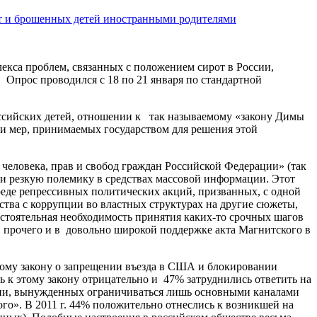
т и брошенных детей иностранными родителями
кса проблем, связанных с положением сирот в России,
 Опрос проводился с 18 по 21 января по стандартной
ссийских детей, отношении к так называемому «закону Димы
ти мер, принимаемых государством для решения этой
 человека, прав и свобод граждан Российской Федерации» (так
 и резкую полемику в средствах массовой информации. Этот
ереде репрессивных политических акций, призванных, с одной
ства с коррупции во властных структурах на другие сюжеты,
астоятельная необходимость принятия каких-то срочных шагов
и прочего и в довольно широкой поддержке акта Магнитского в
кому закону о запрещении въезда в США и блокировании
 к этому закону отрицательно и 47% затруднились ответить на
ции, вынужденных ограничиваться лишь основными каналами
го». В 2011 г. 44% положительно отнеслись к возникшей на