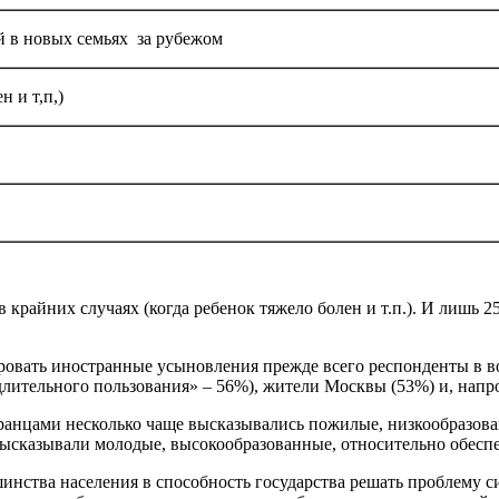
й в новых семьях за рубежом
н и т,п,)
в крайних случаях (когда ребенок тяжело болен и т.п.). И лиш
овать иностранные усыновления прежде всего респонденты в возр
длительного пользования» – 56%), жители Москвы (53%) и, напр
ранцами несколько чаще высказывались пожилые, низкообразова
высказывали молодые, высокообразованные, относительно обесп
инства населения в способность государства решать проблему с