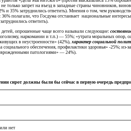
урантов «Дела Магнитского» (против высказались 13% опрошен
е только запрет на въезд в западные страны чиновников, виновн
12% и 35% затруднились ответить). Мнения о том, чем руководс
у: 36% полагали, что Госдума отстаивает национальные интере
затруднились ответить).
х детей, опрошенные чаще всего называли следующие:
состояние
голизму, наркомании и т.п.) — 55%; «утрата моральных опор, 
живущих в неустроенности» (42%),
характер социальной поли
ма социального обеспечения, профилактики здоровья» -25%; из-з
и врожденными патологиями» — 24%).
ении сирот должны были бы сейчас в первую очередь предпри
или нет