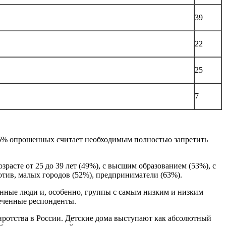
39
22
25
7
ь 25% опрошенных считает необходимым полностью запретить
асте от 25 до 39 лет (49%), с высшим образованием (53%), с
отив, малых городов (52%), предприниматели (63%).
нные люди и, особенно, группы с самым низким и низким
еченные респонденты.
иротства в России. Детские дома выступают как абсолютный