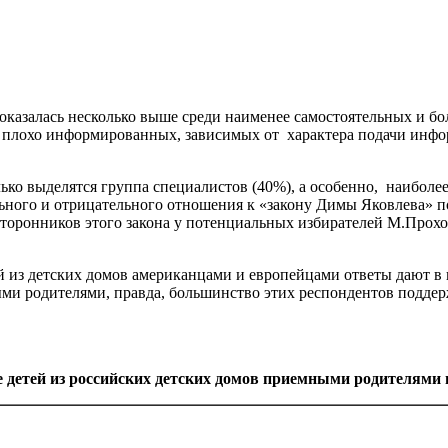
казалась несколько выше среди наименее самостоятельных и бол
, плохо информированных, зависимых от характера подачи инф
колько выделятся группа специалистов (40%), а особенно, наибо
ного и отрицательного отношения к «закону Димы Яковлева» поч
торонников этого закона у потенциальных избирателей М.Прохо
й из детских домов американцами и европейцами ответы дают в
ми родителями, правда, большинство этих респондентов поддер
е детей из российских детских домов приемными родителями