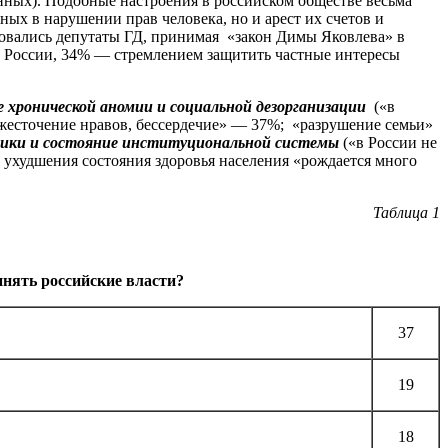
ных). Подобные настроения в российском обществе весьма
ых в нарушении прав человека, но и арест их счетов и
твовались депутаты ГД, принимая «закон Димы Яковлева» в
сы России, 34% — стремлением защитить частные интересы
 хронической аномии и социальной дезорганизации
(«в
ожесточение нравов, бессердечие» — 37%; «разрушение семьи»
тики и состояние институциональной системы
(«в России не
а ухудшения состояния здоровья населения «рождается много
Таблица 1
нять российские власти?
37
19
18