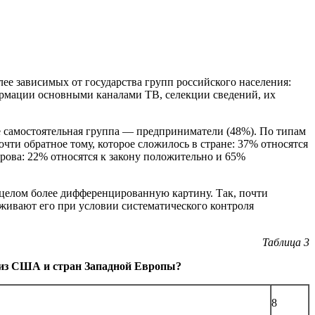
ее зависимых от государства групп российского населения:
ормации основными каналами ТВ, селекции сведений, их
лее самостоятельная группа — предприниматели (48%). По типам
ти обратное тому, которое сложилось в стране: 37% относятся
рова: 22% относятся к закону положительно и 65%
 целом более дифференцированную картину. Так, почти
живают его при условии систематического контроля
Таблица 3
 из США и стран Западной Европы?
8