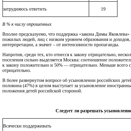
затрудняюсь ответить
19
В % к числу опрошенных
Вполне предсказуемо, что поддержка «закона Димы Яковлева» о
пожилых людей, лиц с низким уровнем образования и доходов
интерпретации, а значит – от интенсивности пропаганды.
Напротив, среди тех, кто отнесся к закону отрицательно, нес
поселения сильно выделяется Москва: соотношение положитель
к закону положительно и 50% — отрицательно. Меньше всего с
отрицательно.
В более развернутом вопросе об усыновлении российских дете
половина (47%) в целом выступает за усыновление иностранны
положения детей российской стороной.
Следует ли разрешать усыновлени
Всячески поддерживать