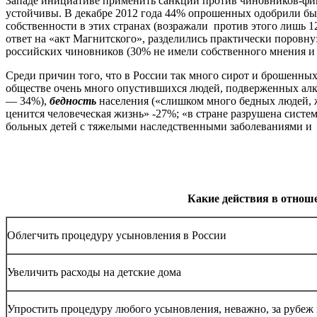
Западе инициативе применить санкции против чиновников-фиг
устойчивы. В декабре 2012 года 44% опрошенных одобрили бы н
собственности в этих странах (возражали против этого лишь 
ответ на «акт Магнитского», разделились практически поровн
российских чиновников (30% не имели собственного мнения и 
Среди причин того, что в России так много сирот и брошенны
обществе очень много опустившихся людей, подверженных алко
— 34%),
бедность
населения («слишком много бедных людей, 
ценится человеческая жизнь» -27%; «в стране разрушена систе
больных детей с тяжелыми наследственными заболеваниями 
Какие действия в отнош
Облегчить процедуру усыновления в России
Увеличить расходы на детские дома
Упростить процедуру любого усыновления, неважно, за рубеж 