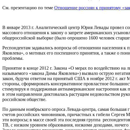
См. презентацию по теме
Отношение россиян к принятому «за
В январе 2013 г. Аналитический центр Юрия Левады провел с
массового отношения к закону о запрете американских усыновл
общероссийской выборке (было опрошено 1600 человек старше 1
Респондентам задавались вопросы об отношении населения к
Яковлева», о мотивах его поспешного принятия, а также о по
проблемы.
Принятие в конце 2012 г. Закона «О мерах по воздействию на
называемого «закона Димы Яковлева») вызвало острую негатив
закон, будучи ответом на принятый США в ноябре 2012 г. акт 
стороны, сформировать консервативное провластное большинст
стимулируя и поддерживая антиамериканские настроения как п
в этом направлении диктовалась растущим недовольством руко
российском обществе.
По данным ноябрьского опроса Левада-центра, самая большая
счетов российских чиновников, причастных к гибели Сергея М
эти вопросы; в массе своей эта последняя группа респонден
ТВ, с низким уровнем образования, низкими доходами, ничего 