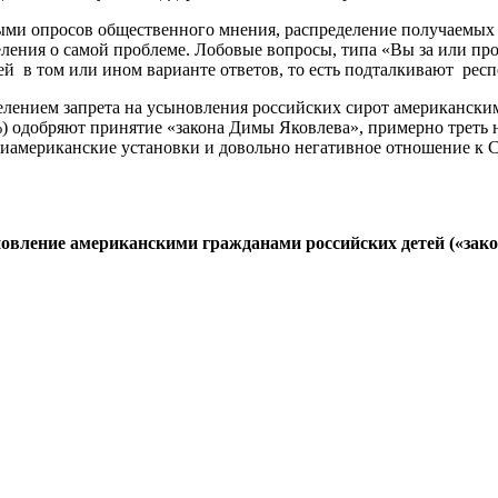
ными опросов общественного мнения, распределение получаемых
ения о самой проблеме. Лобовые вопросы, типа «Вы за или прот
й в том или ином варианте ответов, то есть подталкивают рес
лением запрета на усыновления российских сирот американскими
0%) одобряют принятие «закона Димы Яковлева», примерно треть
нтиамериканские установки и довольно негативное отношение к
овление американскими гражданами российских детей («зак