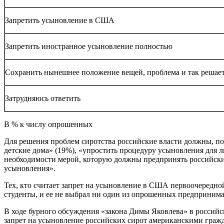
Запретить усыновление в США
Запретить иностранное усыновление полностью
Сохранить нынешнее положение вещей, проблема и так решае
Затрудняюсь ответить
В % к числу опрошенных
Для решения проблем сиротства российские власти должны, по
детские дома» (19%), «упростить процедуру усыновления для 
необходимости мерой, которую должны предпринять российски
усыновления».
Тех, кто считает запрет на усыновление в США первоочередно
студенты, и ее не выбрал ни один из опрошенных предпринима
В ходе бурного обсуждения «закона Димы Яковлева» в россий
запрет на усыновление российских сирот американскими гражд