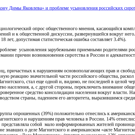
кону Димы Яковлева» и проблеме усыновления российских сиро
оциологический опрос общественного мнения, касающийся компле
ений и к общественной дискуссии, развернувшейся вокруг него.
8 лет, допустимая статистическая ошибка составляет 3.4%).
 проблеме усыновления зарубежными приемными родителями ро
нимании причин возникновения сиротства в России и адекватнос
 лиц, причастных к нарушениям основополагающих прав и свобод
ную реакцию значительной части российского общества, раскол
Магнитского, стал еще одной и, видимо, не последней в целой ч
во населения, а, с другой стороны, переключить внимание обще
роверенное средство консолидации населения вокруг власти. Н
водством страны, падением его авторитета, выразившимся сред
 группа опрошенных (39%) положительно отнеслись к американс
агнитского и нарушениям прав человека в России. 14% отнеслись
тов представляла собой мало информированных жителей провин
не знавших о деле Магнитского и американском «акте Магнитско