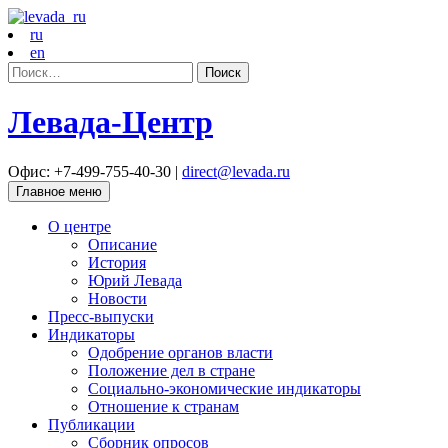
ru
en
Найти:
Левада-Центр
Офис: +7-499-755-40-30 |
direct@levada.ru
Главное меню
О центре
Описание
История
Юрий Левада
Новости
Пресс-выпуски
Индикаторы
Одобрение органов власти
Положение дел в стране
Социально-экономические индикаторы
Отношение к странам
Публикации
Сборник опросов