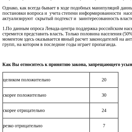
Однако, как всегда бывает в ходе подобных манипуляций дан
постановки вопроса и учета степени информированности насел
актуализируют скрытый подтекст и заинтересованность власте
1.По данным опроса Левада-центра поддержка российским насе
стремится представить власть. Только половина населения (5
моментом здесь оказывается явный расчет законодателей на а
групп, на котором в последние годы играет пропаганда.
Как Вы относитесь к принятию закона, запрещающего усын
целиком положительно
20
скорее положительно
30
скорее отрицательно
24
резко отрицательно
7