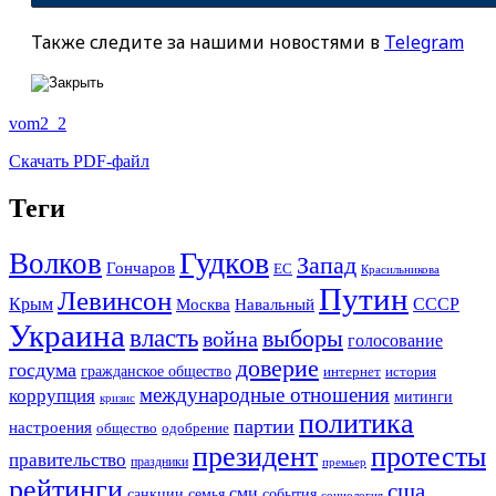
Также следите за нашими новостями в
Telegram
vom2_2
Скачать PDF-файл
Теги
Гудков
Волков
Запад
Гончаров
ЕС
Красильникова
Путин
Левинсон
СССР
Крым
Москва
Навальный
Украина
власть
выборы
война
голосование
доверие
госдума
гражданское общество
история
интернет
международные отношения
коррупция
митинги
кризис
политика
партии
настроения
одобрение
общество
президент
протесты
правительство
праздники
премьер
рейтинги
сша
сми
санкции
события
семья
социология