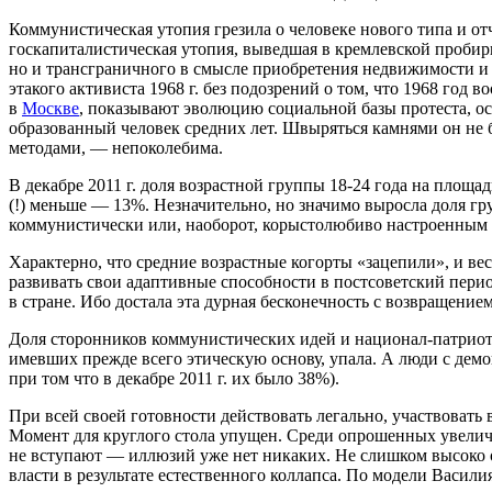
Коммунистическая утопия грезила о человеке нового типа и 
госкапиталистическая утопия, выведшая в кремлевской пробирке
но и трансграничного в смысле приобретения недвижимости и п
этакого активиста 1968 г. без подозрений о том, что 1968 го
в
Москве
, показывают эволюцию социальной базы протеста, ос
образованный человек средних лет. Швыряться камнями он не бу
методами, — непоколебима.
В декабре 2011 г. доля возрастной группы 18-24 года на площа
(!) меньше — 13%. Незначительно, но значимо выросла доля гру
коммунистически или, наоборот, корыстолюбиво настроенным 
Характерно, что средние возрастные когорты «зацепили», и ве
развивать свои адаптивные способности в постсоветский период
в стране. Ибо достала эта дурная бесконечность с возвращением
Доля сторонников коммунистических идей и национал-патриотов
имевших прежде всего этическую основу, упала. А люди с демо
при том что в декабре 2011 г. их было 38%).
При всей своей готовности действовать легально, участвовать 
Момент для круглого стола упущен. Среди опрошенных увеличил
не вступают — иллюзий уже нет никаких. Не слишком высоко 
власти в результате естественного коллапса. По модели Васили