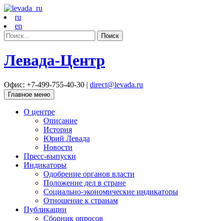
ru
en
Найти:
Левада-Центр
Офис: +7-499-755-40-30 |
direct@levada.ru
Главное меню
О центре
Описание
История
Юрий Левада
Новости
Пресс-выпуски
Индикаторы
Одобрение органов власти
Положение дел в стране
Социально-экономические индикаторы
Отношение к странам
Публикации
Сборник опросов