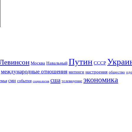
Путин
Украи
Левинсон
СССР
Москва
Навальный
международные отношения
настроения
митинги
од
общество
экономика
сша
сми
события
емья
телевидение
социология