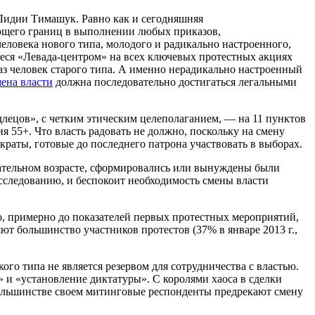
 Лидии Тимашук. Равно как и сегодняшняя
нающего границ в выполнении любых приказов,
еловека нового типа, молодого и радикально настроенного,
шиеся «Левада-центром» на всех ключевых протестных акциях
аз человек старого типа. А именно нерадикально настроенный
ена власти
должна последовательно достигаться легальными
одлецов», с четким этическим целеполаганием, — на 11 пунктов
я 55+. Что власть радовать не должно, поскольку на смену
аты, готовые до последнего патрона участвовать в выборах.
знательном возрасте, сформировались или вынуждены были
 исследованию, и беспокоит необходимость смены власти
ко, примерно до показателей первых протестных мероприятий,
ют большинство участников протестов (37% в январе 2013 г.,
ого типа не является резервом для сотрудничества с властью.
 и «установление диктатуры». С королями хаоса в сделки
большинстве своем митинговые респонденты предрекают смену