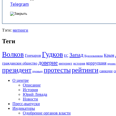
Telegram
Тэги:
митинги
Теги
Гудков
Волков
Запад
Крым
Гончаров
ЕС
Красильникова
доверие
коррупция
гражданское общество
история
интернет
кризис
президент
протесты
рейтинги
санкции
с
премьер
О центре
Описание
История
Юрий Левада
Новости
Пресс-выпуски
Индикаторы
Одобрение органов власти