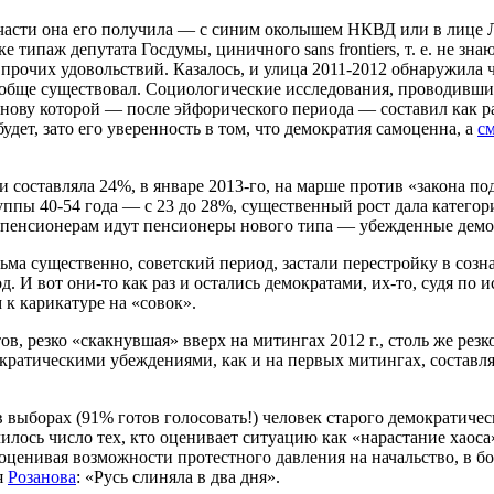
отчасти она его получила — с синим околышем НКВД или в лице
 типаж депутата Госдумы, циничного sans frontiers, т. е. не з
рочих удовольствий. Казалось, и улица 2011-2012 обнаружила ч
д вообще существовал. Социологические исследования, проводив
нову которой — после эйфорического периода — составил как р
дет, зато его уверенность в том, что демократия самоценна, а
см
ди составляла 24%, в январе 2013-го, на марше против «закона п
ппы 40-54 года — с 23 до 28%, существенный рост дала категори
пенсионерам идут пенсионеры нового типа — убежденные демокр
сьма существенно, советский период, застали перестройку в со
. И вот они-то как раз и остались демократами, их-то, судя по
 к карикатуре на «совок».
, резко «скакнувшая» вверх на митингах 2012 г., столь же рез
кратическими убеждениями, как и на первых митингах, составля
в выборах (91% готов голосовать!) человек старого демократическ
ось число тех, кто оценивает ситуацию как «нарастание хаоса»
оценивая возможности протестного давления на начальство, в 
я
Розанова
: «Русь слиняла в два дня».