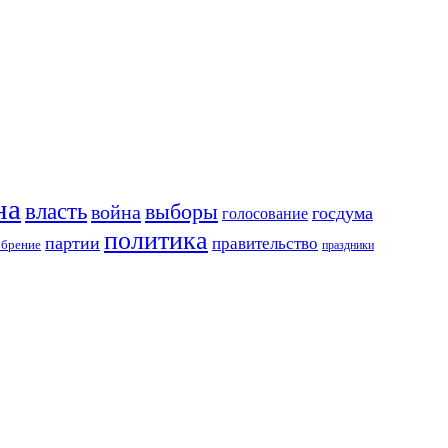
на
власть
выборы
война
госдума
голосование
политика
партии
правительство
обрение
праздники