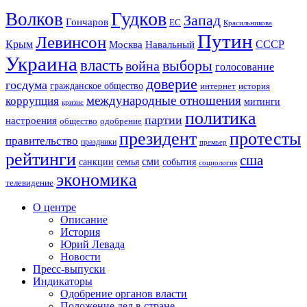
Гудков
Волков
Запад
Гончаров
ЕС
Красильникова
Путин
Левинсон
СССР
Крым
Москва
Навальный
Украина
власть
выборы
война
голосование
доверие
госдума
гражданское общество
история
интернет
международные отношения
коррупция
митинги
кризис
политика
партии
настроения
одобрение
общество
президент
протесты
правительство
праздники
премьер
рейтинги
сша
сми
санкции
события
семья
социология
экономика
телевидение
О центре
Описание
История
Юрий Левада
Новости
Пресс-выпуски
Индикаторы
Одобрение органов власти
Положение дел в стране