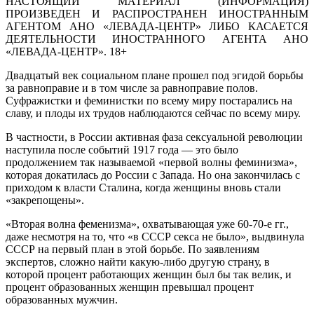
НАСТОЯЩИЙ МАТЕРИАЛ (ИНФОРМАЦИЯ)
ПРОИЗВЕДЕН И РАСПРОСТРАНЕН ИНОСТРАННЫМ
АГЕНТОМ АНО «ЛЕВАДА-ЦЕНТР» ЛИБО КАСАЕТСЯ
ДЕЯТЕЛЬНОСТИ ИНОСТРАННОГО АГЕНТА АНО
«ЛЕВАДА-ЦЕНТР». 18+
Двадцатый век социальном плане прошел под эгидой борьбы
за равноправие и в том числе за равноправие полов.
Суфражистки и феминистки по всему миру постарались на
славу, и плоды их трудов наблюдаются сейчас по всему миру.
В частности, в России активная фаза сексуальной революции
наступила после событий 1917 года — это было
продолжением так называемой «первой волны феминизма»,
которая докатилась до России с Запада. Но она закончилась с
приходом к власти Сталина, когда женщины вновь стали
«закрепощены».
«Вторая волна феменизма», охватывающая уже 60-70-е гг.,
даже несмотря на то, что «в СССР секса не было», выдвинула
СССР на первый план в этой борьбе. По заявлениям
экспертов, сложно найти какую-либо другую страну, в
которой процент работающих женщин был бы так велик, и
процент образованных женщин превышал процент
образованных мужчин.