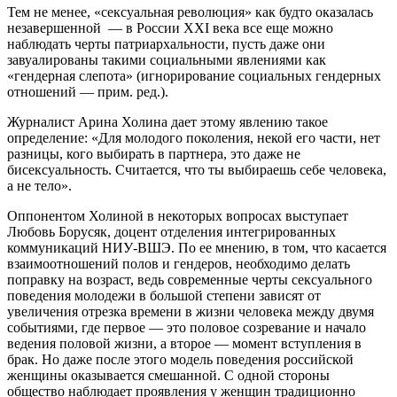
Тем не менее, «сексуальная революция» как будто оказалась
незавершенной — в России XXI века все еще можно
наблюдать черты патриархальности, пусть даже они
завуалированы такими социальными явлениями как
«гендерная слепота» (игнорирование социальных гендерных
отношений — прим. ред.).
Журналист Арина Холина дает этому явлению такое
определение: «Для молодого поколения, некой его части, нет
разницы, кого выбирать в партнера, это даже не
бисексуальность. Считается, что ты выбираешь себе человека,
а не тело».
Оппонентом Холиной в некоторых вопросах выступает
Любовь Борусяк, доцент отделения интегрированных
коммуникаций НИУ-ВШЭ. По ее мнению, в том, что касается
взаимоотношений полов и гендеров, необходимо делать
поправку на возраст, ведь современные черты сексуального
поведения молодежи в большой степени зависят от
увеличения отрезка времени в жизни человека между двумя
событиями, где первое — это половое созревание и начало
ведения половой жизни, а второе — момент вступления в
брак. Но даже после этого модель поведения российской
женщины оказывается смешанной. С одной стороны
общество наблюдает проявления у женщин традиционно