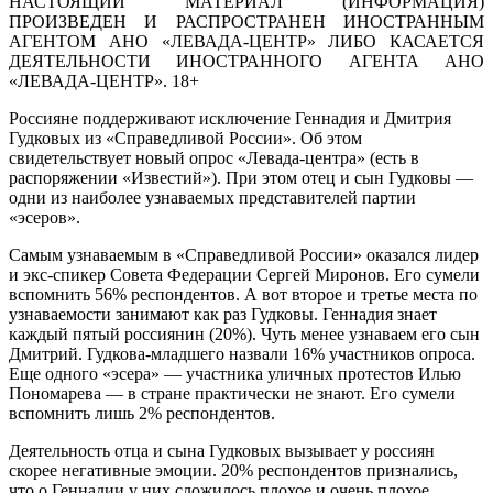
НАСТОЯЩИЙ МАТЕРИАЛ (ИНФОРМАЦИЯ)
ПРОИЗВЕДЕН И РАСПРОСТРАНЕН ИНОСТРАННЫМ
АГЕНТОМ АНО «ЛЕВАДА-ЦЕНТР» ЛИБО КАСАЕТСЯ
ДЕЯТЕЛЬНОСТИ ИНОСТРАННОГО АГЕНТА АНО
«ЛЕВАДА-ЦЕНТР». 18+
Россияне поддерживают исключение Геннадия и Дмитрия
Гудковых из «Справедливой России». Об этом
свидетельствует новый опрос «Левада-центра» (есть в
распоряжении «Известий»). При этом отец и сын Гудковы —
одни из наиболее узнаваемых представителей партии
«эсеров».
Самым узнаваемым в «Справедливой России» оказался лидер
и экс-спикер Совета Федерации Сергей Миронов. Его сумели
вспомнить 56% респондентов. А вот второе и третье места по
узнаваемости занимают как раз Гудковы. Геннадия знает
каждый пятый россиянин (20%). Чуть менее узнаваем его сын
Дмитрий. Гудкова-младшего назвали 16% участников опроса.
Еще одного «эсера» — участника уличных протестов Илью
Пономарева — в стране практически не знают. Его сумели
вспомнить лишь 2% респондентов.
Деятельность отца и сына Гудковых вызывает у россиян
скорее негативные эмоции. 20% респондентов признались,
что о Геннадии у них сложилось плохое и очень плохое