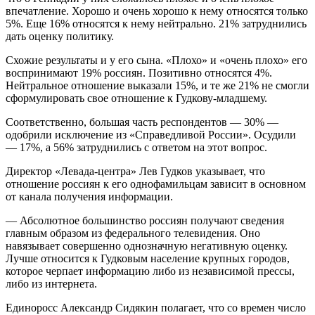
впечатление. Хорошо и очень хорошо к нему относятся только
5%. Еще 16% относятся к нему нейтрально. 21% затруднились
дать оценку политику.
Схожие результаты и у его сына. «Плохо» и «очень плохо» его
воспринимают 19% россиян. Позитивно относятся 4%.
Нейтральное отношение выказали 15%, и те же 21% не смогли
сформулировать свое отношение к Гудкову-младшему.
Соответственно, большая часть респондентов — 30% —
одобрили исключение из «Справедливой России». Осудили
— 17%, а 56% затруднились с ответом на этот вопрос.
Директор «Левада-центра» Лев Гудков указывает, что
отношение россиян к его однофамильцам зависит в основном
от канала получения информации.
— Абсолютное большинство россиян получают сведения
главным образом из федерального телевидения. Оно
навязывает совершенно однозначную негативную оценку.
Лучше относится к Гудковым население крупных городов,
которое черпает информацию либо из независимой прессы,
либо из интернета.
Единоросс Александр Сидякин полагает, что со времен число