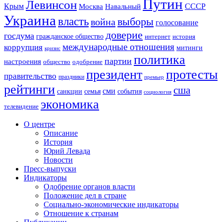
Путин
Левинсон
СССР
Крым
Москва
Навальный
Украина
власть
выборы
война
голосование
доверие
госдума
гражданское общество
история
интернет
международные отношения
коррупция
митинги
кризис
политика
партии
настроения
одобрение
общество
президент
протесты
правительство
праздники
премьер
рейтинги
сша
сми
санкции
события
семья
социология
экономика
телевидение
О центре
Описание
История
Юрий Левада
Новости
Пресс-выпуски
Индикаторы
Одобрение органов власти
Положение дел в стране
Социально-экономические индикаторы
Отношение к странам