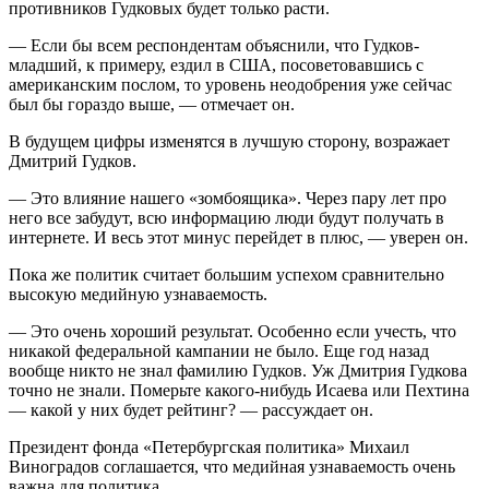
противников Гудковых будет только расти.
— Если бы всем респондентам объяснили, что Гудков-
младший, к примеру, ездил в США, посоветовавшись с
американским послом, то уровень неодобрения уже сейчас
был бы гораздо выше, — отмечает он.
В будущем цифры изменятся в лучшую сторону, возражает
Дмитрий Гудков.
— Это влияние нашего «зомбоящика». Через пару лет про
него все забудут, всю информацию люди будут получать в
интернете. И весь этот минус перейдет в плюс, — уверен он.
Пока же политик считает большим успехом сравнительно
высокую медийную узнаваемость.
— Это очень хороший результат. Особенно если учесть, что
никакой федеральной кампании не было. Еще год назад
вообще никто не знал фамилию Гудков. Уж Дмитрия Гудкова
точно не знали. Померьте какого-нибудь Исаева или Пехтина
— какой у них будет рейтинг? — рассуждает он.
Президент фонда «Петербургская политика» Михаил
Виноградов соглашается, что медийная узнаваемость очень
важна для политика.