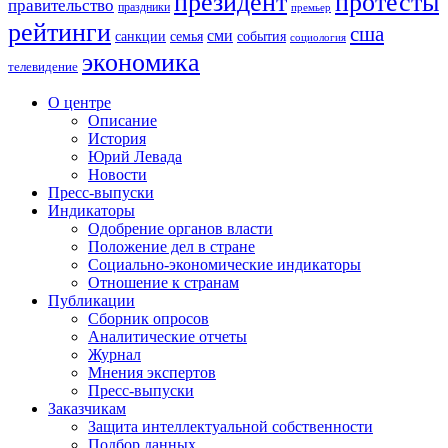
президент
протесты
правительство
праздники
премьер
рейтинги
сша
сми
санкции
события
семья
социология
экономика
телевидение
О центре
Описание
История
Юрий Левада
Новости
Пресс-выпуски
Индикаторы
Одобрение органов власти
Положение дел в стране
Социально-экономические индикаторы
Отношение к странам
Публикации
Сборник опросов
Аналитические отчеты
Журнал
Мнения экспертов
Пресс-выпуски
Заказчикам
Защита интеллектуальной собственности
Подбор данных