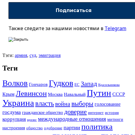
Также следите за нашими новостями в
Telegram
Тэги:
армия
,
суд
,
эмиграция
Теги
Гудков
Волков
Запад
Гончаров
ЕС
Красильникова
Путин
Левинсон
СССР
Крым
Москва
Навальный
Украина
власть
выборы
война
голосование
доверие
госдума
гражданское общество
история
интернет
международные отношения
коррупция
митинги
кризис
политика
партии
настроения
одобрение
общество