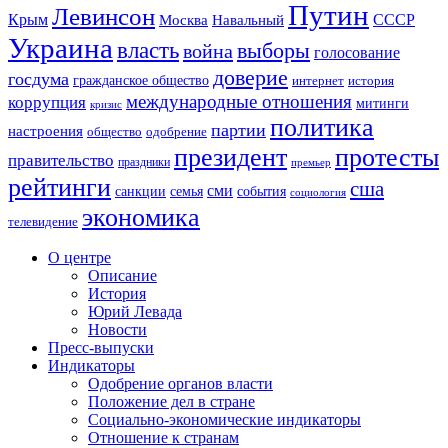
Путин
Левинсон
СССР
Крым
Москва
Навальный
Украина
власть
выборы
война
голосование
доверие
госдума
гражданское общество
история
интернет
международные отношения
коррупция
митинги
кризис
политика
партии
настроения
одобрение
общество
президент
протесты
правительство
праздники
премьер
рейтинги
сша
сми
санкции
события
семья
социология
экономика
телевидение
О центре
Описание
История
Юрий Левада
Новости
Пресс-выпуски
Индикаторы
Одобрение органов власти
Положение дел в стране
Социально-экономические индикаторы
Отношение к странам