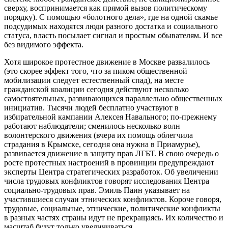
сверху, воспринимается как прямой вызов политическому
порядку). С помощью «болотного дела», где на одной скамье
подсудимых находятся люди разного достатка и социального
статуса, власть посылает сигнал и простым обывателям. И все
без видимого эффекта.
Хотя широкое протестное движение в Москве развалилось
(это скорее эффект того, что за пиком общественной
мобилизации следует естественный спад), на месте
гражданской коалиции сегодня действуют несколько
самостоятельных, развивающихся параллельно общественных
инициатив. Тысячи людей бесплатно участвуют в
избирательной кампании Алексея Навального; по-прежнему
работают наблюдатели; сменилось несколько волн
волонтерского движения (вчера их помощь облегчила
страдания в Крымске, сегодня она нужна в Приамурье),
развивается движение в защиту прав ЛГБТ. В свою очередь о
росте протестных настроений в провинции предупреждают
эксперты Центра стратегических разработок. Об увеличении
числа трудовых конфликтов говорят исследования Центра
социально-трудовых прав. Эмиль Паин указывает на
участившиеся случаи этнических конфликтов. Короче говоря,
трудовые, социальные, этнические, политические конфликты
в разных частях страны идут не прекращаясь. Их количество и
масштаб будут только увеличиваться.