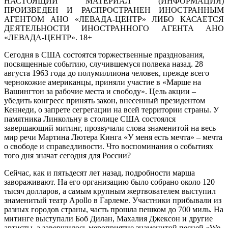
НАСТОЯЩИЙ МАТЕРИАЛ (ИНФОРМАЦИЯ)
ПРОИЗВЕДЕН И РАСПРОСТРАНЕН ИНОСТРАННЫМ
АГЕНТОМ АНО «ЛЕВАДА-ЦЕНТР» ЛИБО КАСАЕТСЯ
ДЕЯТЕЛЬНОСТИ ИНОСТРАННОГО АГЕНТА АНО
«ЛЕВАДА-ЦЕНТР». 18+
Сегодня в США состоятся торжественные празднования,
посвященные событию, случившемуся полвека назад. 28
августа 1963 года до полумиллиона человек, прежде всего
чернокожие американцы, приняли участие в «Марше на
Вашингтон за рабочие места и свободу». Цель акции –
убедить конгресс принять закон, внесенный президентом
Кеннеди, о запрете сегрегации на всей территории страны. У
памятника Линкольну в столице США состоялся
завершающий митинг, прозвучали слова знаменитой на весь
мир речи Мартина Лютера Кинга «У меня есть мечта» – мечта
о свободе и справедливости. Что воспоминания о событиях
того дня значат сегодня для России?
Сейчас, как и пятьдесят лет назад, подробности марша
завораживают. На его организацию было собрано около 120
тысяч долларов, а самым крупным жертвователем выступил
знаменитый театр Apollo в Гарлеме. Участники прибывали из
разных городов страны, часть прошла пешком до 700 миль. На
митинге выступали Боб Дилан, Махалия Джексон и другие
артисты, а завершилось мероприятие знаменитой песней «We