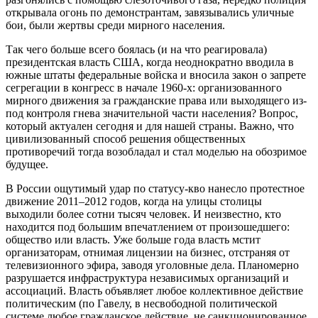
открывала огонь по демонстрантам, завязывались уличные
бои, были жертвы среди мирного населения.
Так чего больше всего боялась (и на что реагировала)
президентская власть США, когда неоднократно вводила в
южные штаты федеральные войска и вносила закон о запрете
сегрегации в конгресс в начале 1960-х: организованного
мирного движения за гражданские права или выходящего из-
под контроля гнева значительной части населения? Вопрос,
который актуален сегодня и для нашей страны. Важно, что
цивилизованный способ решения общественных
противоречий тогда возобладал и стал моделью на обозримое
будущее.
В России ощутимый удар по статусу-кво нанесло протестное
движение 2011–2012 годов, когда на улицы столицы
выходили более сотни тысяч человек. И неизвестно, кто
находится под большим впечатлением от произошедшего:
общество или власть. Уже больше года власть мстит
организаторам, отнимая лицензии на бизнес, отстраняя от
телевизионного эфира, заводя уголовные дела. Планомерно
разрушается инфраструктура независимых организаций и
ассоциаций. Власть объявляет любое коллективное действие
политическим (по Гавелу, в несвободной политической
системе любое гражданское действие, не санкционированное