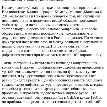
Исследования «Левада-центра», посвященные протестам во
Владивостоке, Калининграде и Химках, Москве (Манежка в
2010-м, Болотная и Сахарова), говорят о том, что ощущение
несправедливости положения вещей обладает громадным
мобилизующим потенциалом и является ключевой
составляющей любого социального конфликта. А опросы
общественного мнения последних лет показывают, что
ощущение несправедливости в России нарастает. По мнению
двух третей населения, разрыв между бедными и богатыми в
нашей стране увеличивается. Половина считает, что
коррупции и взяточничества становится все больше
(обратного мнения придерживается менее 10% опрошенных).
Такие настроения – питательная почва для общественных
волнений. Никакая «профилактика» судебными процессами и
«разоблачительными» телевизионными фильмами тут не
поможет, и существующие социальные противоречия все
равно придется решать. Однако российская власть разрушает
гражданскую инфраструктуру и преследует лидеров, которые
способны распознавать и артикулировать общественные
проблемы, направлять недовольство в мирное русло. Это
отдаляет сценарий, реализовавшийся в США в конце 1960-х,
но приближает вариант насильственного развития событий.