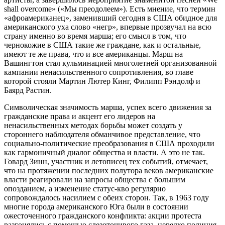
shall overcome» («Мы преодолеем»). Есть мнение, что термин
«афроамериканец», заменивший сегодня в США обидное для
американского уха слово «негр», впервые прозвучал на всю
страну именно во время марша; его смысл в том, что
чернокожие в США такие же граждане, как и остальные,
имеют те же права, что и все американцы. Марш на
Вашингтон стал кульминацией многолетней организованной
кампании ненасильственного сопротивления, во главе
которой стояли Мартин Лютер Кинг, Филипп Рэндолф и
Баярд Растин.
Символическая значимость марша, успех всего движения за
гражданские права и акцент его лидеров на
ненасильственных методах борьбы может создать у
стороннего наблюдателя обманчивое представление, что
социально-политические преобразования в США проходили
как гармоничный диалог общества и власти. А это не так.
Говард Зинн, участник и летописец тех событий, отмечает,
что на протяжении последних полутора веков американские
власти реагировали на запросы общества с большим
опозданием, а изменение статус-кво регулярно
сопровождалось насилием с обеих сторон. Так, в 1963 году
многие города американского Юга были в состоянии
ожесточенного гражданского конфликта: акции протеста
разгонялись с помощью слезоточивого газа, нередко полиция