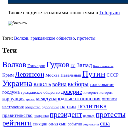
Также следите за нашими новостями в
Telegram
Тэги:
Волков
,
гражданское общество
,
протесты
Теги
Гудков
Волков
Запад
Гончаров
ЕС
Красильникова
Путин
Левинсон
СССР
Крым
Москва
Навальный
Украина
власть
выборы
война
голосование
доверие
госдума
гражданское общество
история
интернет
международные отношения
коррупция
митинги
кризис
политика
партии
настроения
одобрение
общество
президент
протесты
правительство
праздники
премьер
рейтинги
сша
сми
санкции
события
семья
социология