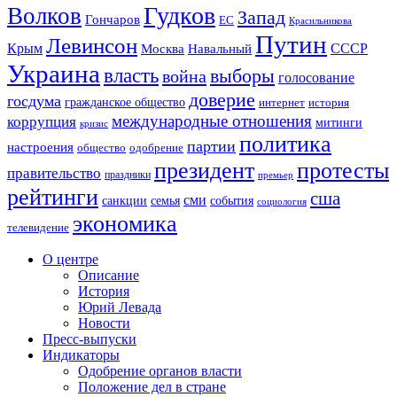
Гудков
Волков
Запад
Гончаров
ЕС
Красильникова
Путин
Левинсон
СССР
Крым
Москва
Навальный
Украина
власть
выборы
война
голосование
доверие
госдума
гражданское общество
история
интернет
международные отношения
коррупция
митинги
кризис
политика
партии
настроения
одобрение
общество
президент
протесты
правительство
праздники
премьер
рейтинги
сша
сми
санкции
события
семья
социология
экономика
телевидение
О центре
Описание
История
Юрий Левада
Новости
Пресс-выпуски
Индикаторы
Одобрение органов власти
Положение дел в стране