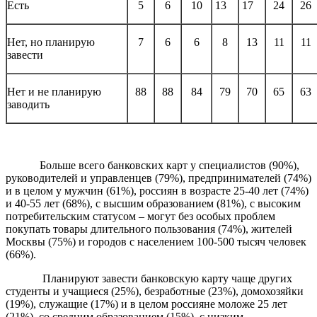
Есть
5
6
10
13
17
24
26
Нет, но планирую
7
6
6
8
13
11
11
завести
Нет и не планирую
88
88
84
79
70
65
63
заводить
Больше всего банковских карт у специалистов (90%),
руководителей и управленцев (79%), предпринимателей (74%)
и в целом у мужчин (61%), россиян в возрасте 25-40 лет (74%)
и 40-55 лет (68%), с высшим образованием (81%), с высоким
потребительским статусом – могут без особых проблем
покупать товары длительного пользования (74%), жителей
Москвы (75%) и городов с населением 100-500 тысяч человек
(66%).
Планируют завести банковскую карту чаще других
студенты и учащиеся (25%), безработные (23%), домохозяйки
(19%), служащие (17%) и в целом россияне моложе 25 лет
(21%), со средним образованием (15%), с низким