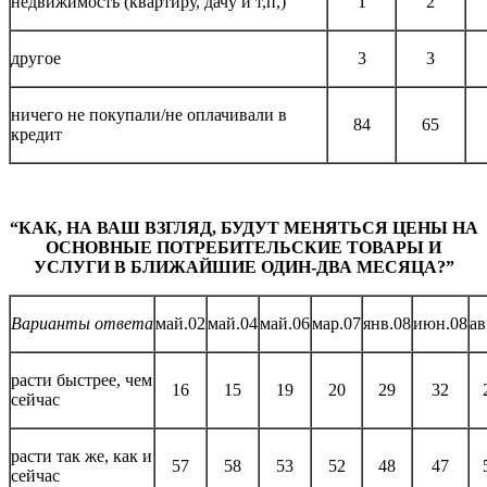
недвижимость (квартиру, дачу и т,п,)
1
2
другое
3
3
ничего не покупали/не оплачивали в
84
65
кредит
“КАК, НА ВАШ ВЗГЛЯД, БУДУТ МЕНЯТЬСЯ ЦЕНЫ НА
ОСНОВНЫЕ ПОТРЕБИТЕЛЬСКИЕ ТОВАРЫ И
УСЛУГИ В БЛИЖАЙШИЕ ОДИН-ДВА МЕСЯЦА?”
Варианты ответа
май.02
май.04
май.06
мар.07
янв.08
июн.08
ав
расти быстрее, чем
16
15
19
20
29
32
сейчас
расти так же, как и
57
58
53
52
48
47
сейчас