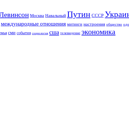
Путин
Украи
Левинсон
СССР
Москва
Навальный
международные отношения
настроения
митинги
од
общество
экономика
сша
сми
события
емья
телевидение
социология