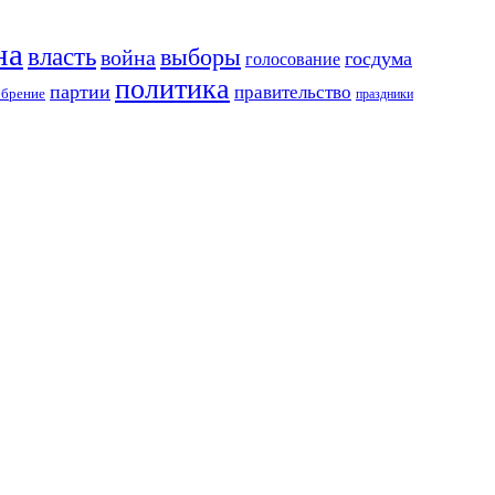
на
власть
выборы
война
госдума
голосование
политика
партии
правительство
обрение
праздники