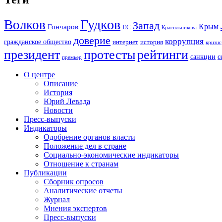
Гудков
Волков
Запад
Крым
Гончаров
ЕС
Красильникова
доверие
коррупция
гражданское общество
история
интернет
кризис
президент
протесты
рейтинги
санкции
с
премьер
О центре
Описание
История
Юрий Левада
Новости
Пресс-выпуски
Индикаторы
Одобрение органов власти
Положение дел в стране
Социально-экономические индикаторы
Отношение к странам
Публикации
Сборник опросов
Аналитические отчеты
Журнал
Мнения экспертов
Пресс-выпуски