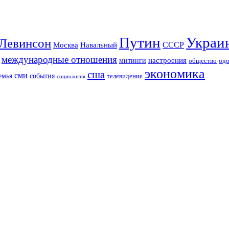
Путин
Украи
Левинсон
СССР
Москва
Навальный
международные отношения
настроения
митинги
од
общество
экономика
сша
сми
события
емья
телевидение
социология