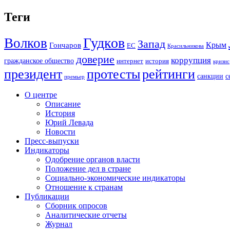
Теги
Гудков
Волков
Запад
Крым
Гончаров
ЕС
Красильникова
доверие
коррупция
гражданское общество
история
интернет
кризис
президент
протесты
рейтинги
санкции
с
премьер
О центре
Описание
История
Юрий Левада
Новости
Пресс-выпуски
Индикаторы
Одобрение органов власти
Положение дел в стране
Социально-экономические индикаторы
Отношение к странам
Публикации
Сборник опросов
Аналитические отчеты
Журнал