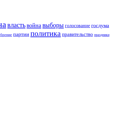
на
власть
выборы
война
госдума
голосование
политика
партии
правительство
обрение
праздники