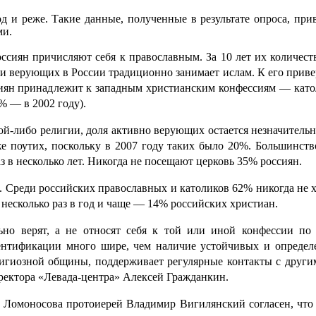
 и реже. Такие данные, полученные в результате опроса, при
ми.
ссиян причисляют себя к православным. За 10 лет их количеств
ти верующих в России традиционно занимает ислам. К его приве
ссиян принадлежит к западным христианским конфессиям — като
% — в 2002 году).
кой-либо религии, доля активно верующих остается незначител
же поутих, поскольку в 2007 году таких было 20%. Большинств
з в несколько лет. Никогда не посещают церковь 35% россиян.
Среди российских православных и католиков 62% никогда не ход
а несколько раз в год и чаще — 14% российских христиан.
о верят, а не относят себя к той или иной конфессии по
нтификации много шире, чем наличие устойчивых и определе
елигиозной общины, поддерживает регулярные контакты с друг
иректора «Левада-центра» Алексей Гражданкин.
 Ломоносова протоиерей Владимир Вигилянский согласен, что 