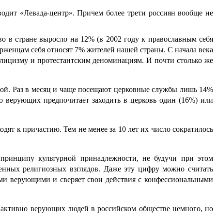
водит «Левада-центр». Причем более трети россиян вообще не
о в стране выросло на 12% (в 2002 году к православным себя
рженцам себя относят 7% жителей нашей страны. С начала века
лицизму и протестантским деноминациям. И почти столько же
ьной. Раз в месяц и чаще посещают церковные службы лишь 14%
о верующих предпочитает заходить в церковь один (16%) или
ят к причастию. Тем не менее за 10 лет их число сократилось
 принципу культурной принадлежности, не будучи при этом
нных религиозных взглядов. Даже эту цифру можно считать
ими верующими и сверяет свои действия с конфессиональными
активно верующих людей в российском обществе немного, но