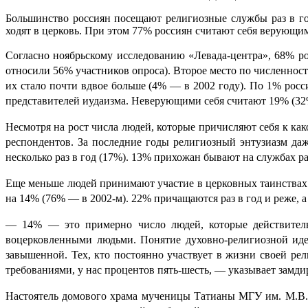
Большинство россиян посещают религиозные службы раз в год
ходят в церковь. При этом 77% россиян считают себя верующи
Согласно ноябрьскому исследованию «Левада-центра», 68% ро
относили 56% участников опроса). Второе место по численнос
их стало почти вдвое больше (4% — в 2002 году). По 1% ро
представителей иудаизма. Неверующими себя считают 19% (32
Несмотря на рост числа людей, которые причисляют себя к ка
респондентов. За последние годы религиозный энтузиазм да
несколько раз в год (17%). 13% прихожан бывают на службах ра
Еще меньше людей принимают участие в церковных таинствах. 
на 14% (76% — в 2002-м). 22% причащаются раз в год и реже, 
— 14% — это примерно число людей, которые действительн
воцерковленными людьми. Понятие духовно-религиозной иде
завышенной. Тех, кто постоянно участвует в жизни своей р
требованиями, у нас процентов пять-шесть, — указывает замд
Настоятель домового храма мученицы Татианы МГУ им. М.В.