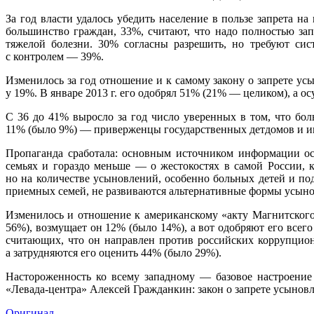
За год власти удалось убедить население в пользе запрета н
большинство граждан, 33%, считают, что надо полностью з
тяжелой болезни. 30% согласны разрешить, но требуют сис
с контролем — 39%.
Изменилось за год отношение и к самому закону о запрете 
у 19%. В январе 2013 г. его одобрял 51%
(
21% — целиком), а ос
С 36 до 41% выросло за год число уверенных в том, что бо
11%
(
было 9%) — приверженцы государственных детдомов и и
Пропаганда сработала: основным источником информации ос
семьях и гораздо меньше — о жестокостях в самой России, 
но на количестве усыновлений, особенно больных детей и под
приемных семей, не развиваются альтернативные формы усынов
Изменилось и отношение к американскому
«
акту Магнитского
56%), возмущает он 12%
(
было 14%), а вот одобряют его все
считающих, что он направлен против российских коррупционе
а затрудняются его оценить 44%
(
было 29%).
Настороженность ко всему западному — базовое настроение о
«
Левада-центр
а» Алексей Гражданкин: закон о запрете усынов
Оригинал