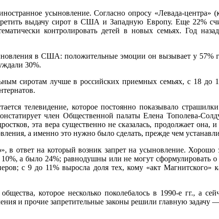
а иностранное усыновление. Согласно опросу
«
Левада-центр
а»
(
апретить выдачу сирот в США и Западную Европу. Еще 22% счи
тематически контролировать детей в новых семьях. Год наза
усыновления в США: положительные эмоции он вызывает у 57% 
уждали 30%.
льным сиротам лучше в российских приемных семьях, с 18 до
нтернатов.
тается телевидение, которое постоянно показывало страшилк
констатирует член Общественной палаты Елена Тополева-Солду
ростков, эта вера существенно не сказалась, продолжает она, 
ления, а именно это нужно было сделать, прежде чем устанавли
», в ответ на который возник запрет на усыновление. Хорошо 
го 10%, а было 24%; равнодушны или не могут сформулировать 
ров; с 9 до 11% выросла доля тех, кому
«
акт Магнитского» 
бщества, которое несколько поколебалось в 1990-е гг., а се
ления и прочие запретительные законы решили главную задачу —