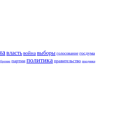
на
власть
выборы
война
госдума
голосование
политика
партии
правительство
обрение
праздники