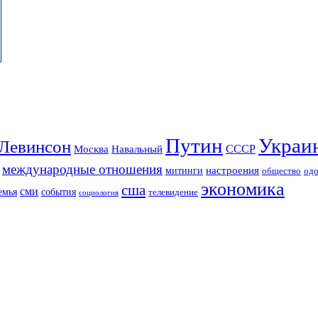
Путин
Украи
Левинсон
СССР
Москва
Навальный
международные отношения
настроения
митинги
од
общество
экономика
сша
сми
события
емья
телевидение
социология