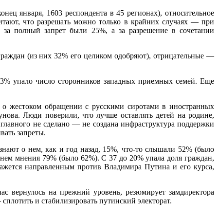
конец января, 1603 респондента в 45 регионах), относительное
тают, что разрешать можно только в крайних случаях — при
д за полный запрет были 25%, а за разрешение в сочетании
граждан
(
из них 32% его целиком одобряют), отрицательные —
 13% упало число сторонников западных приемных семей. Еще
и о жестоком обращении с русскими сиротами в иностранных
нова. Люди поверили, что лучше оставлять детей на родине,
и главного не сделано — не создана инфраструктура поддержки
вать запреты.
знают о нем, как и год назад, 15%, что-то слышали 52%
(
было
о нем мнения 79%
(
было 62%). С 37 до 20% упала доля граждан,
кажется направленным против Владимира Путина и его курса,
йчас вернулось на прежний уровень, резюмирует замдиректора
 сплотить и стабилизировать путинский электорат.