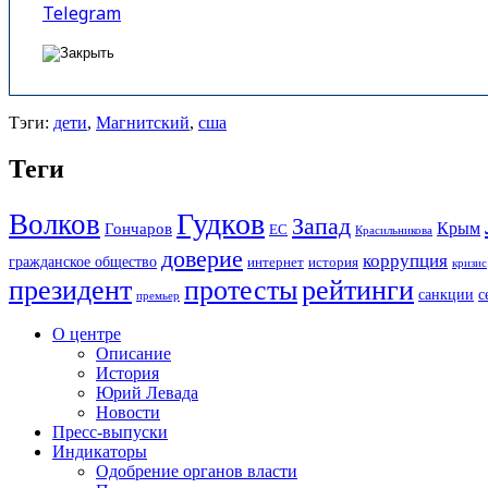
Telegram
Тэги:
дети
,
Магнитский
,
сша
Теги
Гудков
Волков
Запад
Крым
Гончаров
ЕС
Красильникова
доверие
коррупция
гражданское общество
история
интернет
кризис
президент
протесты
рейтинги
санкции
с
премьер
О центре
Описание
История
Юрий Левада
Новости
Пресс-выпуски
Индикаторы
Одобрение органов власти