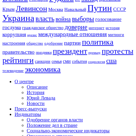
Путин
Левинсон
СССР
Крым
Москва
Навальный
Украина
власть
выборы
война
голосование
доверие
госдума
гражданское общество
история
интернет
международные отношения
коррупция
митинги
кризис
политика
партии
настроения
одобрение
общество
президент
протесты
правительство
праздники
премьер
рейтинги
сша
сми
санкции
события
семья
социология
экономика
телевидение
О центре
Описание
История
Юрий Левада
Новости
Пресс-выпуски
Индикаторы
Одобрение органов власти
Положение дел в стране
Социально-экономические индикаторы