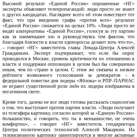
Высокий результат «Единой России» опрошенные «НГ»
эксперты объясняют телепропагандой: люди просто не знают
о других кандидатах. Нагляднее всего об этом повествует тот
факт, что при введении графы «против всех» результат
«Единой России» снижается на целых 10%. «Люди просто не
видят альтернативы «Единой России», голосуя за эту партию
как за наименьшее зло и руководствуясь тем фактом, что
благодаря близости к власти единороссы делают хоть что-то»,
– говорит «НГ» заместитель главы Левада-Центра Алексей
Гражданкин. Эксперт подчеркивает, что если бы опрос
проводился в Москве, уровень критичности по отношению к
власти и поддержки оппозиции в целом был бы совершенно
иным, чем по стране в целом. С этим же связаны и низкие
рейтинги возможного голосования за демократов – в
федеральной повестке дня лидеры «Яблока» и РПР–ПАРНАС
не играют существенной роли либо их лидеры изображены в
негативном свете.
Кроме того, далеко не все люди готовы рассказать социологам
о том, что выступают против партии власти. «Люди получают
из телеэфира картинку, согласно которой за «Единую Россию»
большинство, и говорить, что ты в меньшинстве, не очень
комфортно», – говорит «НГ» заместитель гендиректора
Центра политических технологий Алексей Макаркин. На
телевизионную картинку ориентируются и многие активные