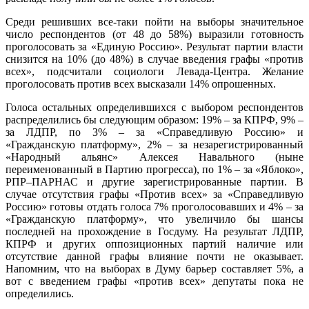
Среди решивших все-таки пойти на выборы значительное
число респондентов (от 48 до 58%) выразили готовность
проголосовать за «Единую Россию». Результат партии власти
снизится на 10% (до 48%) в случае введения графы «против
всех», подсчитали социологи Левада-Центра. Желание
проголосовать против всех высказали 14% опрошенных.
Голоса остальных определившихся с выбором респондентов
распределились бы следующим образом: 19% – за КПРФ, 9% –
за ЛДПР, по 3% – за «Справедливую Россию» и
«Гражданскую платформу», 2% – за незарегистрированный
«Народный альянс» Алексея Навального (ныне
переименованный в Партию прогресса), по 1% – за «Яблоко»,
РПР–ПАРНАС и другие зарегистрированные партии. В
случае отсутствия графы «Против всех» за «Справедливую
Россию» готовы отдать голоса 7% проголосовавших и 4% – за
«Гражданскую платформу», что увеличило бы шансы
последней на прохождение в Госдуму. На результат ЛДПР,
КПРФ и других оппозиционных партий наличие или
отсутствие данной графы влияние почти не оказывает.
Напомним, что на выборах в Думу барьер составляет 5%, а
вот с введением графы «против всех» депутаты пока не
определились.