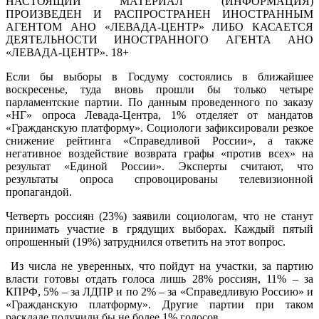
НАСТОЯЩИЙ МАТЕРИАЛ (ИНФОРМАЦИЯ)
ПРОИЗВЕДЕН И РАСПРОСТРАНЕН ИНОСТРАННЫМ
АГЕНТОМ АНО «ЛЕВАДА-ЦЕНТР» ЛИБО КАСАЕТСЯ
ДЕЯТЕЛЬНОСТИ ИНОСТРАННОГО АГЕНТА АНО
«ЛЕВАДА-ЦЕНТР». 18+
Если бы выборы в Госдуму состоялись в ближайшее
воскресенье, туда вновь прошли бы только четыре
парламентские партии. По данным проведенного по заказу
«НГ» опроса Левада-Центра, 1% отделяет от мандатов
«Гражданскую платформу». Социологи зафиксировали резкое
снижение рейтинга «Справедливой России», а также
негативное воздействие возврата графы «против всех» на
результат «Единой России». Эксперты считают, что
результаты опроса спровоцированы телевизионной
пропагандой.
Четверть россиян (23%) заявили социологам, что не станут
принимать участие в грядущих выборах. Каждый пятый
опрошенный (19%) затруднился ответить на этот вопрос.
Из числа не уверенных, что пойдут на участки, за партию
власти готовы отдать голоса лишь 28% россиян, 11% – за
КПРФ, 5% – за ЛДПР и по 2% – за «Справедливую Россию» и
«Гражданскую платформу». Другие партии при таком
раскладе получили бы не более 1% голосов.