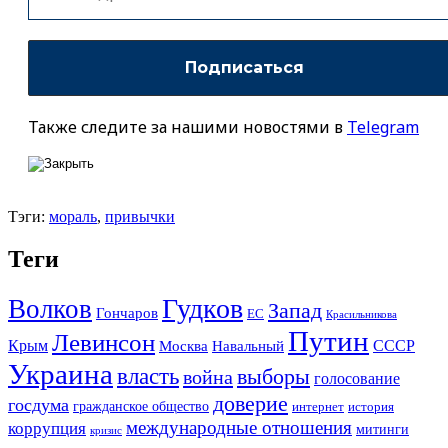
Также следите за нашими новостями в
Telegram
Тэги:
мораль
,
привычки
Теги
Гудков
Волков
Запад
Гончаров
ЕС
Красильникова
Путин
Левинсон
СССР
Крым
Москва
Навальный
Украина
власть
выборы
война
голосование
доверие
госдума
гражданское общество
история
интернет
международные отношения
коррупция
митинги
кризис