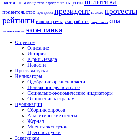
политика
партии
настроения
одобрение
общество
президент
протесты
правительство
праздники
премьер
рейтинги
сша
сми
санкции
события
семья
социология
экономика
телевидение
О центре
Описание
История
Юрий Левада
Новости
Пресс-выпуски
Индикаторы
Одобрение органов власти
Положение дел в стране
Социально-экономические индикаторы
Отношение к странам
Публикации
Сборник опросов
Аналитические отчеты
Журнал
Мнения экспертов
Пресс-выпуски
Заказчикам