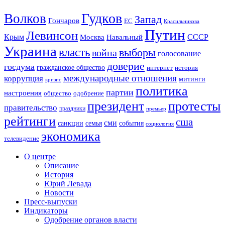
Гудков
Волков
Запад
Гончаров
ЕС
Красильникова
Путин
Левинсон
СССР
Крым
Москва
Навальный
Украина
власть
выборы
война
голосование
доверие
госдума
гражданское общество
история
интернет
международные отношения
коррупция
митинги
кризис
политика
партии
настроения
одобрение
общество
президент
протесты
правительство
праздники
премьер
рейтинги
сша
сми
санкции
события
семья
социология
экономика
телевидение
О центре
Описание
История
Юрий Левада
Новости
Пресс-выпуски
Индикаторы
Одобрение органов власти