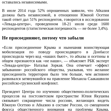
оставались независимыми.
В июле 2014 года 52% опрошенных заявили, что Абхазия
должна быть независимой, в отношении Южной Осетии
такой ответ дал 51% респондентов, говорится в исследовании
«Левада-центра», проведенном 18-21 июля среди 1600
респондентов (статистическая погрешность — не более 3,4%).
Не присоединяют, потому что забыли
«Если присоединение Крыма и нынешняя воинствующая
мобилизация по поводу происходящего в Донбассе
происходила через код «наших бьют», то абхазы и осетины в
общем признаются как «не наши», — объясняет РБК эксперт
«Левада-центра» Наталья Зоркая. Она отмечает «эффект
забывания» российского общества, указывая, что желание
присоединить территории было тем больше, чем активнее
развивался затянувшийся на правление Михаила Саакашвили
российско-грузинский конфликт.
Президент Центра по изучению общественно-политических
процессов на постсоветском пространстве Юлия Якушева
связывает сокращение числа россиян, желающих видеть
Южную Осетию и Абхазию в составе России, со смещением
фокуса общественного внимания на проблемы Крыма.