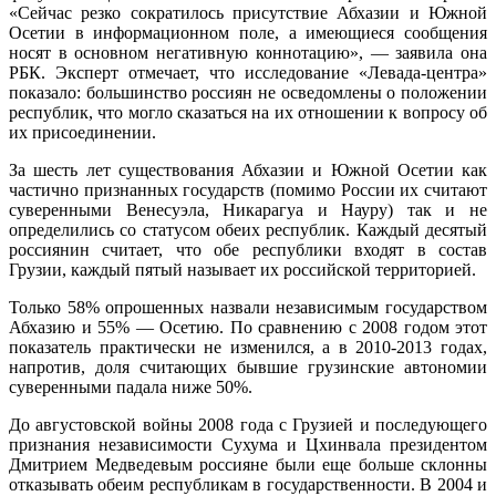
«Сейчас резко сократилось присутствие Абхазии и Южной
Осетии в информационном поле, а имеющиеся сообщения
носят в основном негативную коннотацию», — заявила она
РБК. Эксперт отмечает, что исследование «Левада-центра»
показало: большинство россиян не осведомлены о положении
республик, что могло сказаться на их отношении к вопросу об
их присоединении.
За шесть лет существования Абхазии и Южной Осетии как
частично признанных государств (помимо России их считают
суверенными Венесуэла, Никарагуа и Науру) так и не
определились со статусом обеих республик. Каждый десятый
россиянин считает, что обе республики входят в состав
Грузии, каждый пятый называет их российской территорией.
Только 58% опрошенных назвали независимым государством
Абхазию и 55% — Осетию. По сравнению с 2008 годом этот
показатель практически не изменился, а в 2010-2013 годах,
напротив, доля считающих бывшие грузинские автономии
суверенными падала ниже 50%.
До августовской войны 2008 года с Грузией и последующего
признания независимости Сухума и Цхинвала президентом
Дмитрием Медведевым россияне были еще больше склонны
отказывать обеим республикам в государственности. В 2004 и