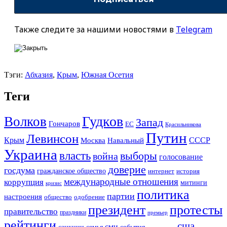
Также следите за нашими новостями в
Telegram
Тэги:
Абхазия
,
Крым
,
Южная Осетия
Теги
Гудков
Волков
Запад
Гончаров
ЕС
Красильникова
Путин
Левинсон
СССР
Крым
Москва
Навальный
Украина
власть
выборы
война
голосование
доверие
госдума
гражданское общество
история
интернет
международные отношения
коррупция
митинги
кризис
политика
партии
настроения
одобрение
общество
президент
протесты
правительство
праздники
премьер
рейтинги
сша
сми
санкции
события