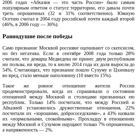
2006 годах «Абхазия — это часть России» было самым
популярным ответом о статусе территории, его давала почти
треть опрошенных (32 и 31% соответственно). Южную
Осетию считал в 2004 году российской почти каждый второй
(46%, в 2006 году — 36%).
Равнодушие после победы
Само признание Москвой россияне оценивают со скепсисом,
но без негатива. Если в сентябре 2008 года только 28%
считали, что демарш Медведева не принес двум республикам
ни пользы, ни вреда, то к июлю 2014 года их доля выросла до
54%. Считающих, что признание пошло Сухуму и Цхинвалу
во вред, стало меньше наполовину (10 вместо 15%).
Такое же ровное отношение жители России
продемонстрировали, когда их спрашивали о состоянии
отношений между Москвой и столицами признанных ею
республик. Только 14% посчитали, что между Россией и
Абхазией установились дружественные отношения, 22%
посчитали их «хорошими, добрососедскими», а 43% назвали
их «нормальными, спокойными». Прохладцу в отношениях
между Москвой и Сухумом ощущают только 7% опрошенных,
а напряженность — 2%.