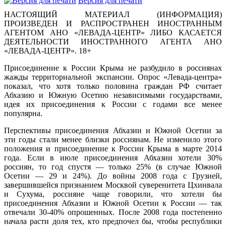
Версия для печати
НАСТОЯЩИЙ МАТЕРИАЛ (ИНФОРМАЦИЯ)
ПРОИЗВЕДЕН И РАСПРОСТРАНЕН ИНОСТРАННЫМ
АГЕНТОМ АНО «ЛЕВАДА-ЦЕНТР» ЛИБО КАСАЕТСЯ
ДЕЯТЕЛЬНОСТИ ИНОСТРАННОГО АГЕНТА АНО
«ЛЕВАДА-ЦЕНТР». 18+
Присоединение к России Крыма не разбудило в россиянах
жажды территориальной экспансии. Опрос «Левада-центра»
показал, что хотя только половина граждан РФ считает
Абхазию и Южную Осетию независимыми государствами,
идея их присоединения к России с годами все менее
популярна.
Перспективы присоединения Абхазии и Южной Осетии за
эти годы стали менее близки россиянам. Не изменило этого
положения и присоединение к России Крыма в марте 2014
года. Если в июле присоединения Абхазии хотели 30%
россиян, то год спустя — только 25% (в случае Южной
Осетии — 29 и 24%). До войны 2008 года с Грузией,
завершившейся признанием Москвой суверенитета Цхинвала
и Сухума, россияне чаще говорили, что хотели бы
присоединения Абхазии и Южной Осетии к России — так
отвечали 30-40% опрошенных. После 2008 года постепенно
начала расти доля тех, кто предпочел бы, чтобы республики