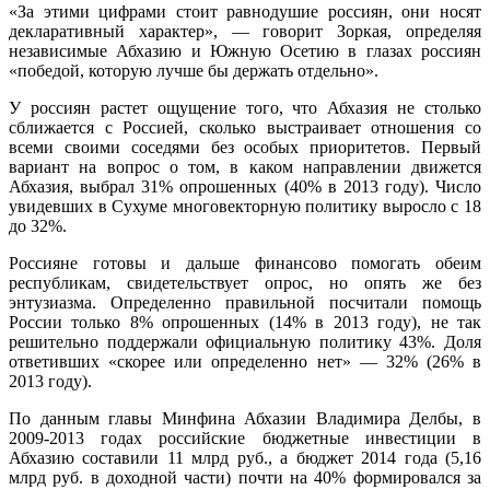
«За этими цифрами стоит равнодушие россиян, они носят
декларативный характер», — говорит Зоркая, определяя
независимые Абхазию и Южную Осетию в глазах россиян
«победой, которую лучше бы держать отдельно».
У россиян растет ощущение того, что Абхазия не столько
сближается с Россией, сколько выстраивает отношения со
всеми своими соседями без особых приоритетов. Первый
вариант на вопрос о том, в каком направлении движется
Абхазия, выбрал 31% опрошенных (40% в 2013 году). Число
увидевших в Сухуме многовекторную политику выросло с 18
до 32%.
Россияне готовы и дальше финансово помогать обеим
республикам, свидетельствует опрос, но опять же без
энтузиазма. Определенно правильной посчитали помощь
России только 8% опрошенных (14% в 2013 году), не так
решительно поддержали официальную политику 43%. Доля
ответивших «скорее или определенно нет» — 32% (26% в
2013 году).
По данным главы Минфина Абхазии Владимира Делбы, в
2009-2013 годах российские бюджетные инвестиции в
Абхазию составили 11 млрд руб., а бюджет 2014 года (5,16
млрд руб. в доходной части) почти на 40% формировался за