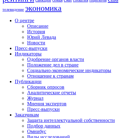
семья
социология
экономика
телевидение
О центре
Описание
История
Юрий Левада
Новости
Пресс-выпуски
Индикаторы
Одобрение органов власти
Положение дел в стране
Социально-экономические индикаторы
Отношение к странам
Публикации
Сборник опросов
Аналитические отчеты
Журнал
Мнения экспертов
Пресс-выпуски
Заказчикам
Защита интеллектуальной собственности
Подбор данных
Омнибус
Виды исследований