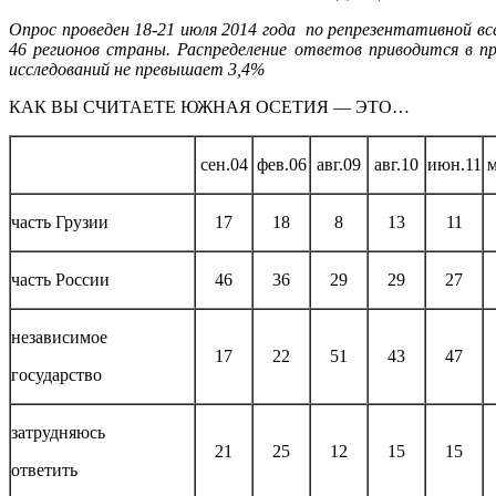
Опрос проведен 18-21 июля 2014 года по репрезентативной все
46 регионов страны. Распределение ответов приводится в 
исследований не превышает 3,4%
КАК ВЫ СЧИТАЕТЕ ЮЖНАЯ ОСЕТИЯ — ЭТО…
сен.04
фев.06
авг.09
авг.10
июн.11
м
часть Грузии
17
18
8
13
11
часть России
46
36
29
29
27
независимое
17
22
51
43
47
государство
затрудняюсь
21
25
12
15
15
ответить