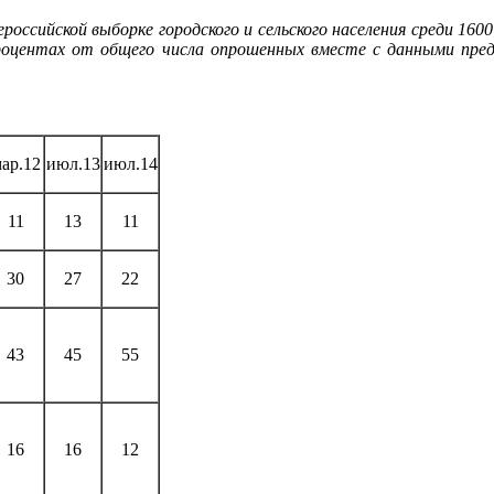
российской выборке городского и сельского населения среди 1600
процентах от общего числа опрошенных вместе с данными пр
ар.12
июл.13
июл.14
11
13
11
30
27
22
43
45
55
16
16
12