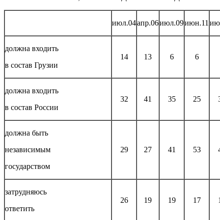
июл.04
апр.06
июл.09
июн.11
ию
должна входить
14
13
6
6
в состав Грузии
должна входить
32
41
35
25
в состав России
должна быть
независимым
29
27
41
53
государством
затрудняюсь
26
19
19
17
ответить