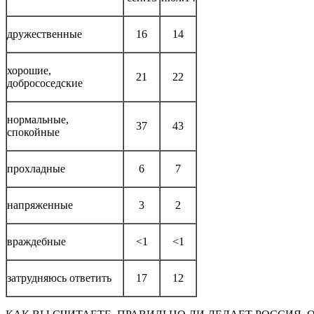
дружественные
16
14
хорошие,
21
22
добрососедские
нормальные,
37
43
спокойные
прохладные
6
7
напряженные
3
2
враждебные
<1
<1
затрудняюсь ответить
17
12