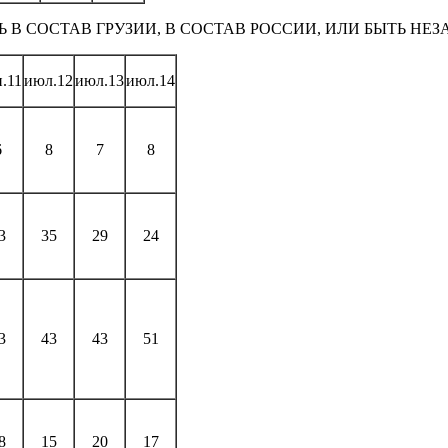
 В СОСТАВ ГРУЗИИ, В СОСТАВ РОССИИ, ИЛИ БЫТЬ Н
.11
июл.12
июл.13
июл.14
6
8
7
8
3
35
29
24
3
43
43
51
8
15
20
17