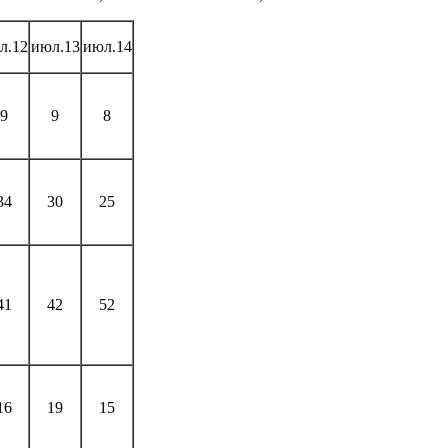
л.12
июл.13
июл.14
9
9
8
34
30
25
41
42
52
16
19
15