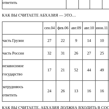
ответить
КАК ВЫ СЧИТАЕТЕ АБХАЗИЯ — ЭТО…
сен.04
фев.06
авг.09
авг.10
июн.11
часть Грузии
27
22
9
14
10
часть России
32
31
26
27
25
независимое
17
21
52
44
49
государство
затрудняюсь
24
26
13
16
16
ответить
КАК ВЫ СЧИТАЕТЕ, АБХАЗИЯ ДОЛЖНА ВХОДИТЬ В СО