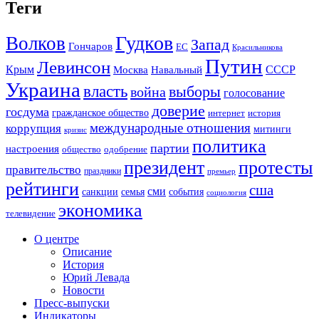
Теги
Гудков
Волков
Запад
Гончаров
ЕС
Красильникова
Путин
Левинсон
СССР
Крым
Москва
Навальный
Украина
власть
выборы
война
голосование
доверие
госдума
гражданское общество
история
интернет
международные отношения
коррупция
митинги
кризис
политика
партии
настроения
одобрение
общество
президент
протесты
правительство
праздники
премьер
рейтинги
сша
сми
санкции
события
семья
социология
экономика
телевидение
О центре
Описание
История
Юрий Левада
Новости
Пресс-выпуски
Индикаторы