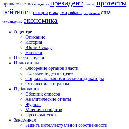
президент
протесты
правительство
праздники
премьер
рейтинги
сша
сми
санкции
события
семья
социология
экономика
телевидение
О центре
Описание
История
Юрий Левада
Новости
Пресс-выпуски
Индикаторы
Одобрение органов власти
Положение дел в стране
Социально-экономические индикаторы
Отношение к странам
Публикации
Сборник опросов
Аналитические отчеты
Журнал
Мнения экспертов
Пресс-выпуски
Заказчикам
Защита интеллектуальной собственности