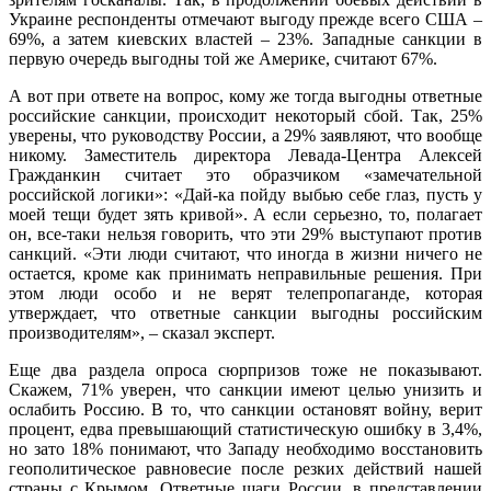
Украине респонденты отмечают выгоду прежде всего США –
69%, а затем киевских властей – 23%. Западные санкции в
первую очередь выгодны той же Америке, считают 67%.
А вот при ответе на вопрос, кому же тогда выгодны ответные
российские санкции, происходит некоторый сбой. Так, 25%
уверены, что руководству России, а 29% заявляют, что вообще
никому. Заместитель директора Левада-Центра Алексей
Гражданкин считает это образчиком «замечательной
российской логики»: «Дай-ка пойду выбью себе глаз, пусть у
моей тещи будет зять кривой». А если серьезно, то, полагает
он, все-таки нельзя говорить, что эти 29% выступают против
санкций. «Эти люди считают, что иногда в жизни ничего не
остается, кроме как принимать неправильные решения. При
этом люди особо и не верят телепропаганде, которая
утверждает, что ответные санкции выгодны российским
производителям», – сказал эксперт.
Еще два раздела опроса сюрпризов тоже не показывают.
Скажем, 71% уверен, что санкции имеют целью унизить и
ослабить Россию. В то, что санкции остановят войну, верит
процент, едва превышающий статистическую ошибку в 3,4%,
но зато 18% понимают, что Западу необходимо восстановить
геополитическое равновесие после резких действий нашей
страны с Крымом. Ответные шаги России, в представлении