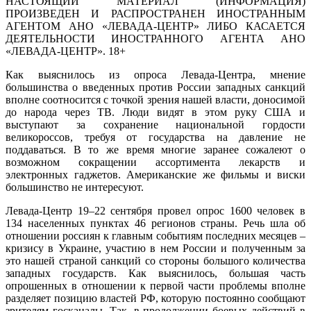
НАСТОЯЩИЙ МАТЕРИАЛ (ИНФОРМАЦИЯ)
ПРОИЗВЕДЕН И РАСПРОСТРАНЕН ИНОСТРАННЫМ
АГЕНТОМ АНО «ЛЕВАДА-ЦЕНТР» ЛИБО КАСАЕТСЯ
ДЕЯТЕЛЬНОСТИ ИНОСТРАННОГО АГЕНТА АНО
«ЛЕВАДА-ЦЕНТР». 18+
Как выяснилось из опроса Левада-Центра, мнение
большинства о введенных против России западных санкций
вполне соотносится с точкой зрения нашей власти, доносимой
до народа через ТВ. Люди видят в этом руку США и
выступают за сохранение национальной гордости
великороссов, требуя от государства на давление не
поддаваться. В то же время многие заранее сожалеют о
возможном сокращении ассортимента лекарств и
электронных гаджетов. Американские же фильмы и виски
большинство не интересуют.
Левада-Центр 19–22 сентября провел опрос 1600 человек в
134 населенных пунктах 46 регионов страны. Речь шла об
отношении россиян к главным событиям последних месяцев –
кризису в Украине, участию в нем России и полученным за
это нашей страной санкций со стороны большого количества
западных государств. Как выяснилось, большая часть
опрошенных в отношении к первой части проблемы вполне
разделяет позицию властей РФ, которую постоянно сообщают
зрителям госканалы. Так, в продолжении боевых действий в