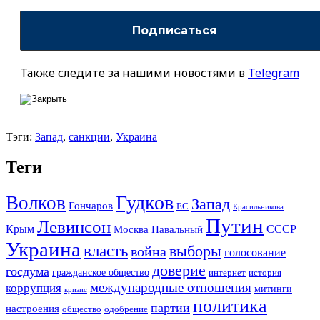
Также следите за нашими новостями в
Telegram
Тэги:
Запад
,
санкции
,
Украина
Теги
Гудков
Волков
Запад
Гончаров
ЕС
Красильникова
Путин
Левинсон
СССР
Крым
Москва
Навальный
Украина
власть
выборы
война
голосование
доверие
госдума
гражданское общество
история
интернет
международные отношения
коррупция
митинги
кризис
политика
партии
настроения
одобрение
общество