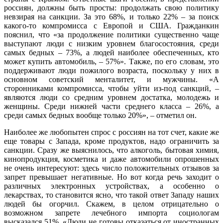
россиян, должны быть просты: продолжать свою политику
невзирая на санкции. За это 68%, и только 22% – за поиск
какого-то компромисса с Европой и США. Гражданкин
пояснил, что «за продолжение политики существенно чаще
выступают люди с низким уровнем благосостояния, среди
самых бедных – 73%, а людей наиболее обеспеченных, кто
может купить автомобиль, – 57%». Также, по его словам, это
поддерживают люди пожилого возраста, поскольку у них в
основном советский менталитет, и мужчины. «А
сторонниками компромисса, чтобы уйти из-под санкций, –
являются люди со средним уровнем достатка, молодежь и
женщины. Среди нижней части среднего класса – 26%, а
среди самых бедных вообще только 20%», – отметил он.
Наиболее же любопытен спрос с россиян на тот счет, какие же
еще товары с Запада, кроме продуктов, надо ограничить за
санкции. Сразу же выяснилось, что алкоголь, бытовая химия,
кинопродукция, косметика и даже автомобили опрошенных
не очень интересуют: здесь число положительных отзывов за
запрет превышает негативные. Но вот когда речь заходит о
различных электронных устройствах, а особенно о
лекарствах, то становится ясно, что такой ответ Западу наших
людей бы огорчил. Скажем, в целом отрицательно о
возможном запрете лечебного импорта социологам
высказался 51%. «Люди не готовы отказаться от иностранных