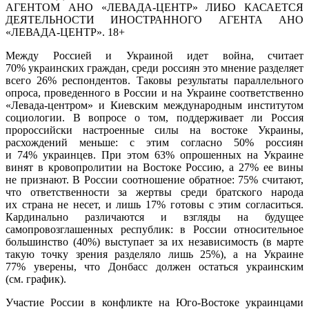
АГЕНТОМ АНО «ЛЕВАДА-ЦЕНТР» ЛИБО КАСАЕТСЯ
ДЕЯТЕЛЬНОСТИ ИНОСТРАННОГО АГЕНТА АНО
«ЛЕВАДА-ЦЕНТР». 18+
Между Россией и Украиной идет война, считает
70% украинских граждан, среди россиян это мнение разделяет
всего 26% респондентов. Таковы результаты параллельного
опроса, проведенного в России и на Украине соответственно
«
Левада-центром» и Киевским международным институтом
социологии. В вопросе о том, поддерживает ли Россия
пророссийски настроенные силы на востоке Украины,
расхождений меньше: с этим согласно 50% россиян
и 74% украинцев. При этом 63% опрошенных на Украине
винят в кровопролитии на Востоке Россию, а 27% ее вины
не признают. В России соотношение обратное: 75% считают,
что ответственности за жертвы среди братского народа
их страна не несет, и лишь 17% готовы с этим согласиться.
Кардинально различаются и взгляды на будущее
самопровозглашенных республик: в России относительное
большинство
(
40%) выступает за их независимость
(
в марте
такую точку зрения разделяло лишь 25%), а на Украине
77% уверены, что Донбасс должен остаться украинским
(
см. график).
Участие России в конфликте на Юго-Востоке украинцами