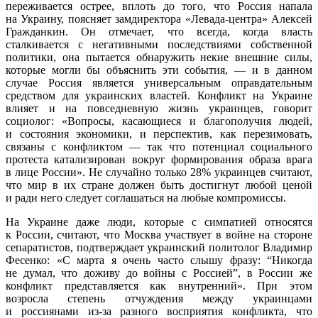
переживается острее, вплоть до того, что Россия напала
на Украину, поясняет замдиректора
«
Левада-центра» Алексей
Гражданкин. Он отмечает, что всегда, когда власть
сталкивается с негативными последствиями собственной
политики, она пытается обнаружить некие внешние силы,
которые могли бы объяснить эти события, — и в данном
случае Россия является универсальным оправдательным
средством для украинских властей. Конфликт на Украине
влияет и на повседневную жизнь украинцев, говорит
социолог:
«
Вопросы, касающиеся и благополучия людей,
и состояния экономики, и перспектив, как перезимовать,
связаны с конфликтом — так что потенциал социального
протеста катализирован вокруг формирования образа врага
в лице России». Не случайно только 28% украинцев считают,
что мир в их стране должен быть достигнут любой ценой
и ради него следует соглашаться на любые компромиссы.
На Украине даже люди, которые с симпатией относятся
к России, считают, что Москва участвует в войне на стороне
сепаратистов, подтверждает украинский политолог Владимир
Фесенко:
«
С марта я очень часто слышу фразу:
“
Никогда
не думал, что доживу до войны с Россией”, в России же
конфликт представляется как внутренний». При этом
возросла степень отчуждения между украинцами
и россиянами из-за разного восприятия конфликта, что