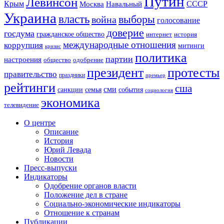
Путин
Левинсон
СССР
Крым
Москва
Навальный
Украина
власть
выборы
война
голосование
доверие
госдума
гражданское общество
история
интернет
международные отношения
коррупция
митинги
кризис
политика
партии
настроения
одобрение
общество
президент
протесты
правительство
праздники
премьер
рейтинги
сша
сми
санкции
события
семья
социология
экономика
телевидение
О центре
Описание
История
Юрий Левада
Новости
Пресс-выпуски
Индикаторы
Одобрение органов власти
Положение дел в стране
Социально-экономические индикаторы
Отношение к странам
Публикации