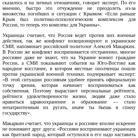
сказалось и на личных отношениях, говорит эксперт. По его
мнению, быстро это отчуждение не преодолеть из-за
множества погибших и ситуации с Крымом:
«
Если раньше
Крым был политико-психологическим комплексом для
России, то теперь это комплекс для Украины».
Украинцы считают, что Россия ведет против них военные
действия, так же конфликт позиционируют и украинские
СМИ, напоминает российский политолог Алексей Макаркин.
В России же конфликт воспринимается отстраненно, многие
россияне даже не знают, что на Украине воюют граждане
России, а СМИ показывают события на Юго-Востоке как
народное восстание, в котором местные ополченцы пошли
против украинской военной техники, подчеркивает эксперт:
«
В этой ситуации россиянам удобнее принять официальную
точку зрения, которая начинает восприниматься как
собственная. Поэтому вырастают персональные рейтинги,
рейтинги удовлетворенности жизни, людям даже стало
нравиться здравоохранение и образование — стало
непатриотичным их ругать, иначе ты бьешь в спину
государству».
Макаркин считает, что украинцы и россияне вполне искренне
не понимают друг друга:
«
Россияне воспринимают украинцев
как братский народ, который оступился и его надо наставить