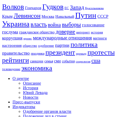
Гудков
Волков
Запад
Гончаров
ЕС
Красильникова
Путин
Левинсон
СССР
Крым
Москва
Навальный
Украина
власть
выборы
война
голосование
доверие
госдума
гражданское общество
история
интернет
международные отношения
коррупция
митинги
кризис
политика
партии
настроения
одобрение
общество
президент
протесты
правительство
праздники
премьер
рейтинги
сша
сми
санкции
события
семья
социология
экономика
телевидение
О центре
Описание
История
Юрий Левада
Новости
Пресс-выпуски
Индикаторы
Одобрение органов власти
Положение дел в стране