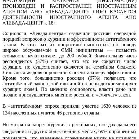
НАСТОЯЩИЙ МАТЕРИАЛ (ИНФОРМАЦИЯ)
ПРОИЗВЕДЕН И РАСПРОСТРАНЕН ИНОСТРАННЫМ
АГЕНТОМ АНО «ЛЕВАДА-ЦЕНТР» ЛИБО КАСАЕТСЯ
ДЕЯТЕЛЬНОСТИ ИНОСТРАННОГО АГЕНТА АНО
«ЛЕВАДА-ЦЕНТР». 18+
Социологи «Левада-центра» озадачили россиян очередной
порцией вопросов о курении и эффективности антитабачного
закона. В этот раз их попросили высказаться по поводу
широко обсуждаемой в СМИ инициативы — повысить
стоимость пачки сигарет до 200 рублей. Значительная часть
респондентов (37%) считает, что это не сократит число
курящих, но существенно скажется на семейном бюджете.
Лишь десятая доля опрошенных посчитала меру эффективной.
Кроме того, большинство россиян (67%) полагают, что
антитабачный закон в той или иной степени дискриминирует
курящих людей. По мнению социологов, власти рано или
поздно прислушаются к мнению россиян и «смягчат» закон.
В «антитабачном» опросе приняли участие 1630 человек из
134 населенных пунктов 46 регионов страны.
Несмотря на запрет курения в ресторанах, поездах дальнего
следования и других общественных местах, 69% опрошенных
признались, что введенные ограничения никак не повлияли