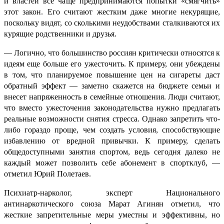
и властей всё чаще предпринимаются попытки «смягчить»
этот закон. Его считают жестким даже многие некурящие,
поскольку видят, со сколькими неудобствами сталкиваются их
курящие родственники и друзья.
— Логично, что большинство россиян критически относятся к
идеям еще больше его ужесточить. К примеру, они убеждены
в том, что планируемое повышение цен на сигареты даст
обратный эффект — заметно скажется на бюджете семьи и
внесет напряженность в семейные отношения. Люди считают,
что вместо ужесточения законодательства нужно предлагать
реальные возможности снятия стресса. Однако запретить что-
либо гораздо проще, чем создать условия, способствующие
избавлению от вредной привычки. К примеру, сделать
общедоступными занятия спортом, ведь сегодня далеко не
каждый может позволить себе абонемент в спортклуб, —
отметил Юрий Полетаев.
Психиатр-нарколог, эксперт Национального
антинаркотического союза Марат Агинян отметил, что
жесткие запретительные меры уместны и эффективны, но