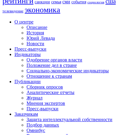
рейтинги
сша
сми
санкции
события
семья
социология
экономика
телевидение
О центре
Описание
История
Юрий Левада
Новости
Пресс-выпуски
Индикаторы
Одобрение органов власти
Положение дел в стране
Социально-экономические индикаторы
Отношение к странам
Публикации
Сборник опросов
Аналитические отчеты
Журнал
Мнения экспертов
Пресс-выпуски
Заказчикам
Защита интеллектуальной собственности
Подбор данных
Омнибус