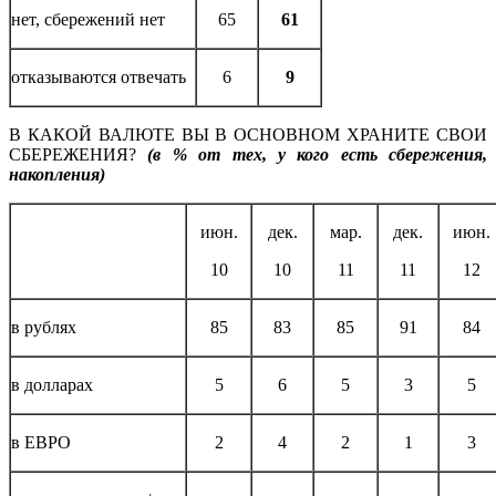
нет, сбережений нет
65
61
отказываются отвечать
6
9
В КАКОЙ ВАЛЮТЕ ВЫ В ОСНОВНОМ ХРАНИТЕ СВОИ
СБЕРЕЖЕНИЯ?
(в % от тех, у кого есть сбережения,
накопления)
июн.
дек.
мар.
дек.
июн.
10
10
11
11
12
в рублях
85
83
85
91
84
в долларах
5
6
5
3
5
в ЕВРО
2
4
2
1
3