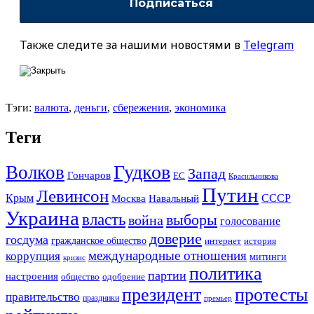
Также следите за нашими новостями в
Telegram
Тэги:
валюта
,
деньги
,
сбережения
,
экономика
Теги
Гудков
Волков
Запад
Гончаров
ЕС
Красильникова
Путин
Левинсон
СССР
Крым
Москва
Навальный
Украина
власть
выборы
война
голосование
доверие
госдума
гражданское общество
история
интернет
международные отношения
коррупция
митинги
кризис
политика
партии
настроения
одобрение
общество
президент
протесты
правительство
праздники
премьер