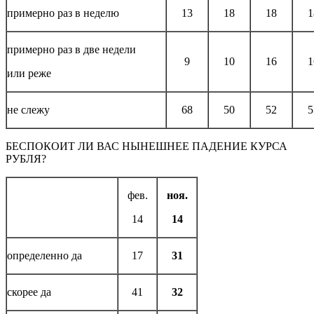
примерно раз в неделю
13
18
18
1
примерно раз в две недели
9
10
16
1
или реже
не слежу
68
50
52
5
БЕСПОКОИТ ЛИ ВАС НЫНЕШНЕЕ ПАДЕНИЕ КУРСА
РУБЛЯ?
фев.
ноя.
14
14
определенно да
17
31
скорее да
41
32