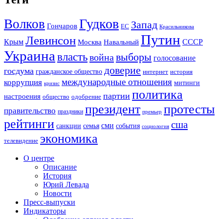
Гудков
Волков
Запад
Гончаров
ЕС
Красильникова
Путин
Левинсон
СССР
Крым
Москва
Навальный
Украина
власть
выборы
война
голосование
доверие
госдума
гражданское общество
история
интернет
международные отношения
коррупция
митинги
кризис
политика
партии
настроения
одобрение
общество
президент
протесты
правительство
праздники
премьер
рейтинги
сша
сми
санкции
события
семья
социология
экономика
телевидение
О центре
Описание
История
Юрий Левада
Новости
Пресс-выпуски
Индикаторы