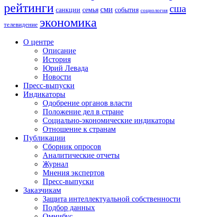
рейтинги
сша
сми
санкции
события
семья
социология
экономика
телевидение
О центре
Описание
История
Юрий Левада
Новости
Пресс-выпуски
Индикаторы
Одобрение органов власти
Положение дел в стране
Социально-экономические индикаторы
Отношение к странам
Публикации
Сборник опросов
Аналитические отчеты
Журнал
Мнения экспертов
Пресс-выпуски
Заказчикам
Защита интеллектуальной собственности
Подбор данных
Омнибус