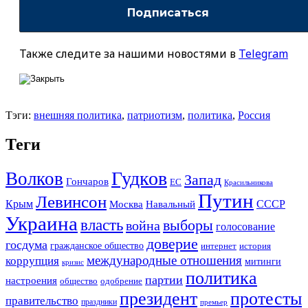
Также следите за нашими новостями в
Telegram
Тэги:
внешняя политика
,
патриотизм
,
политика
,
Россия
Теги
Гудков
Волков
Запад
Гончаров
ЕС
Красильникова
Путин
Левинсон
СССР
Крым
Москва
Навальный
Украина
власть
выборы
война
голосование
доверие
госдума
гражданское общество
история
интернет
международные отношения
коррупция
митинги
кризис
политика
партии
настроения
одобрение
общество
президент
протесты
правительство
праздники
премьер