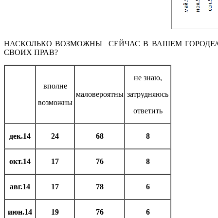
НАСКОЛЬКО ВОЗМОЖНЫ СЕЙЧАС В ВАШЕМ ГОРОДЕ/
СВОИХ ПРАВ?
не знаю,
вполне
маловероятны
затрудняюсь
возможны
ответить
дек.14
24
68
8
окт.14
17
76
8
авг.14
17
78
6
июн.14
19
76
6