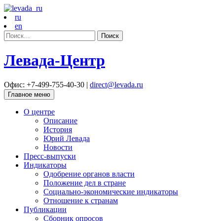
ru
en
Найти:
Левада-Центр
Офис: +7-499-755-40-30 |
direct@levada.ru
Главное меню
О центре
Описание
История
Юрий Левада
Новости
Пресс-выпуски
Индикаторы
Одобрение органов власти
Положение дел в стране
Социально-экономические индикаторы
Отношение к странам
Публикации
Сборник опросов