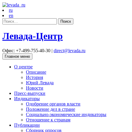
ru
en
Найти:
Левада-Центр
Офис: +7-499-755-40-30 |
direct@levada.ru
Главное меню
О центре
Описание
История
Юрий Левада
Новости
Пресс-выпуски
Индикаторы
Одобрение органов власти
Положение дел в стране
Социально-экономические индикаторы
Отношение к странам
Публикации
Сборник опросов