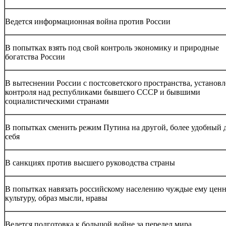
Ведется информационная война против России
В попытках взять под свой контроль экономику и природные
богатства России
В вытеснении России с постсоветского пространства, установ
контроля над республиками бывшего СССР и бывшими
социалистическими странами
В попытках сменить режим Путина на другой, более удобный 
себя
В санкциях против высшего руководства страны
В попытках навязать российскому населению чуждые ему ценн
культуру, образ мысли, нравы
Ведется подготовка к большой войне за передел мира,