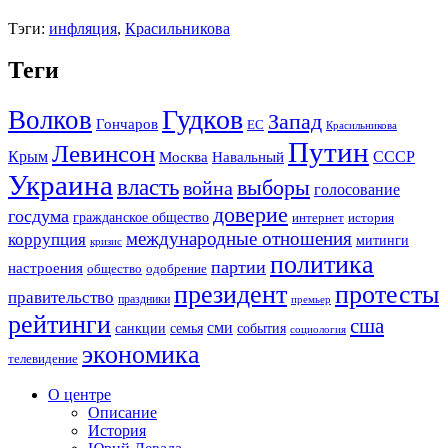
Тэги:
инфляция
,
Красильникова
Теги
Гудков
Волков
Запад
Гончаров
ЕС
Красильникова
Путин
Левинсон
СССР
Крым
Москва
Навальный
Украина
власть
выборы
война
голосование
доверие
госдума
гражданское общество
история
интернет
международные отношения
коррупция
митинги
кризис
политика
партии
настроения
одобрение
общество
президент
протесты
правительство
праздники
премьер
рейтинги
сша
сми
санкции
события
семья
социология
экономика
телевидение
О центре
Описание
История