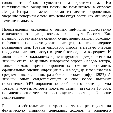
годов это было существенным достижением. Но
инфляционные ожидания почти не поменялись: в опросах
Левада-Центра не менее восьми из десяти опрошенных
уверенно говорили о том, что цены будут расти как минимум
теми же темпами.
Представления населения о темпах инфляции существенно
отличаются от цифр, которые фиксирует Росстат. Как
правило, субъективные оценки существенно выше, поскольку
инфляция – не просто увеличение цен, это неравномерное
повышение цен. Товары массового спроса, в первую очередь
продукты питания, растут в цене быстрее, чем в среднем. И
люди в своих ожиданиях ориентируются прежде всего на
личный опыт. По данным январского опроса Левада-Центра,
только около трети опрошенных смогли вспомнить
официальные оценки инфляции в 2014 году, да и то назвали в
среднем в два с лишним раза более высокие цифры (29%). А
личный опыт свидетельствует о еще более высоких
показателях: 54% опрошенных сообщили о росте цен «на
товары и услуги, которые покупает семья», за год на 15–50%;
по мнению еще четверти респондентов, рост цен был еще
значительнее.
Если потребительские настроения чутко реагируют на
фактическую динамику денежных доходов и товарного