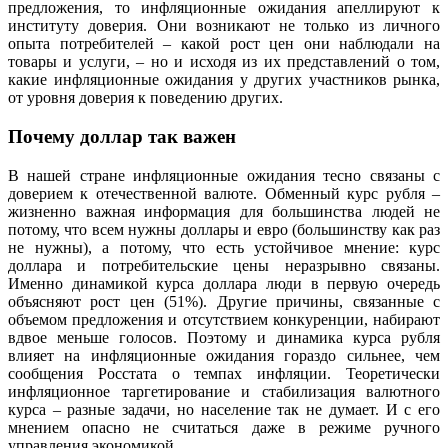
предложения, то инфляционные ожидания апеллируют к
институту доверия. Они возникают не только из личного
опыта потребителей – какой рост цен они наблюдали на
товары и услуги, – но и исходя из их представлений о том,
какие инфляционные ожидания у других участников рынка,
от уровня доверия к поведению других.
Почему доллар так важен
В нашей стране инфляционные ожидания тесно связаны с
доверием к отечественной валюте. Обменный курс рубля –
жизненно важная информация для большинства людей не
потому, что всем нужны доллары и евро (большинству как раз
не нужны), а потому, что есть устойчивое мнение: курс
доллара и потребительские цены неразрывно связаны.
Именно динамикой курса доллара люди в первую очередь
объясняют рост цен (51%). Другие причины, связанные с
объемом предложения и отсутствием конкуренции, набирают
вдвое меньше голосов. Поэтому и динамика курса рубля
влияет на инфляционные ожидания гораздо сильнее, чем
сообщения Росстата о темпах инфляции. Теоретически
инфляционное таргетирование и стабилизация валютного
курса – разные задачи, но население так не думает. И с его
мнением опасно не считаться даже в режиме ручного
управления экономикой.