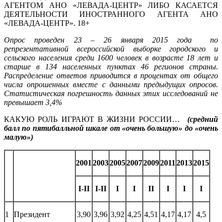
АГЕНТОМ АНО «ЛЕВАДА-ЦЕНТР» ЛИБО КАСАЕТСЯ
ДЕЯТЕЛЬНОСТИ ИНОСТРАННОГО АГЕНТА АНО
«ЛЕВАДА-ЦЕНТР». 18+
Опрос проведен 23 – 26 января 2015 года по
репрезентативной всероссийской выборке городского и
сельского населения среди 1600 человек в возрасте 18 лет и
старше в 134 населенных пунктах 46 регионов страны.
Распределение ответов приводится в процентах от общего
числа опрошенных вместе с данными предыдущих опросов.
Статистическая погрешность данных этих исследований не
превышает 3,4%
КАКУЮ РОЛЬ ИГРАЮТ В ЖИЗНИ РОССИИ…
(средний
балл по пятибалльной шкале от «очень большую» до «очень
малую»)
2001
2003
2005
2007
2009
201
1
2013
201
5
I-II
I-II
I
I
II
I
I
I
1
Президент
3,90
3,96
3,92
4,25
4,51
4,17
4,17
4,5