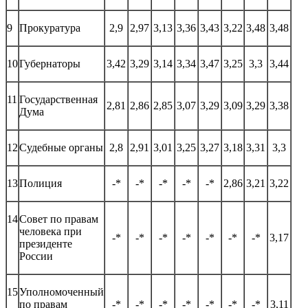
9
Прокуратура
2,9
2,97
3,13
3,36
3,43
3,22
3,48
3,48
10
Губернаторы
3,42
3,29
3,14
3,34
3,47
3,25
3,3
3,44
11
Государственная
2,81
2,86
2,85
3,07
3,29
3,09
3,29
3,38
Дума
12
Судебные органы
2,8
2,91
3,01
3,25
3,27
3,18
3,31
3,3
13
Полиция
-*
-*
-*
-*
-*
2,86
3,21
3,22
14
Совет по правам
человека при
-*
-*
-*
-*
-*
-*
-*
3,17
президенте
России
15
Уполномоченный
по правам
-*
-*
-*
-*
-*
-*
-*
3,11