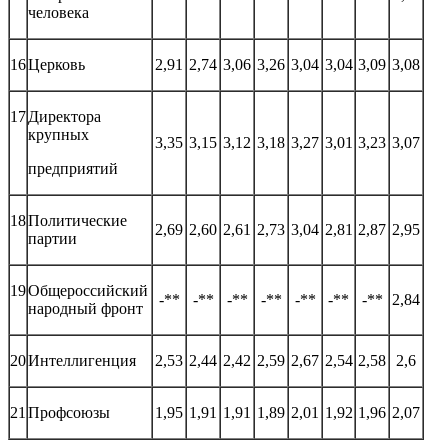
человека
16
Церковь
2,91
2,74
3,06
3,26
3,04
3,04
3,09
3,08
17
Директора
крупных
3,35
3,15
3,12
3,18
3,27
3,01
3,23
3,07
предприятий
18
Политические
2,69
2,60
2,61
2,73
3,04
2,81
2,87
2,95
партии
19
Общероссийский
-**
-**
-**
-**
-**
-**
-**
2,84
народный фронт
20
Интеллигенция
2,53
2,44
2,42
2,59
2,67
2,54
2,58
2,6
21
Профсоюзы
1,95
1,91
1,91
1,89
2,01
1,92
1,96
2,07