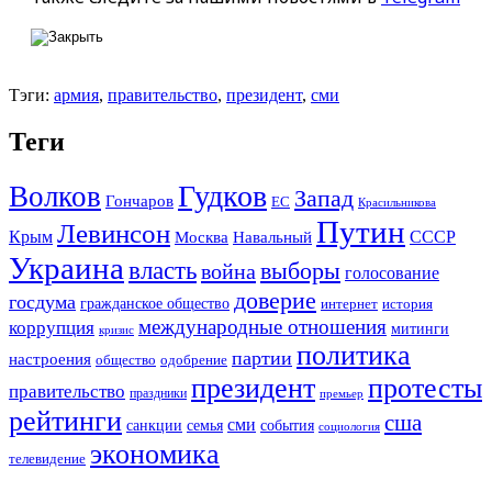
Тэги:
армия
,
правительство
,
президент
,
сми
Теги
Гудков
Волков
Запад
Гончаров
ЕС
Красильникова
Путин
Левинсон
СССР
Крым
Москва
Навальный
Украина
власть
выборы
война
голосование
доверие
госдума
гражданское общество
история
интернет
международные отношения
коррупция
митинги
кризис
политика
партии
настроения
одобрение
общество
президент
протесты
правительство
праздники
премьер
рейтинги
сша
сми
санкции
события
семья
социология
экономика
телевидение