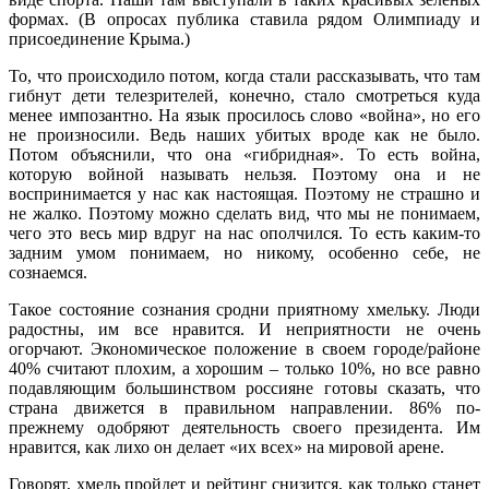
формах. (В опросах публика ставила рядом Олимпиаду и
присоединение Крыма.)
То, что происходило потом, когда стали рассказывать, что там
гибнут дети телезрителей, конечно, стало смотреться куда
менее импозантно. На язык просилось слово «война», но его
не произносили. Ведь наших убитых вроде как не было.
Потом объяснили, что она «гибридная». То есть война,
которую войной называть нельзя. Поэтому она и не
воспринимается у нас как настоящая. Поэтому не страшно и
не жалко. Поэтому можно сделать вид, что мы не понимаем,
чего это весь мир вдруг на нас ополчился. То есть каким-то
задним умом понимаем, но никому, особенно себе, не
сознаемся.
Такое состояние сознания сродни приятному хмельку. Люди
радостны, им все нравится. И неприятности не очень
огорчают. Экономическое положение в своем городе/районе
40% считают плохим, а хорошим – только 10%, но все равно
подавляющим большинством россияне готовы сказать, что
страна движется в правильном направлении. 86% по-
прежнему одобряют деятельность своего президента. Им
нравится, как лихо он делает «их всех» на мировой арене.
Говорят, хмель пройдет и рейтинг снизится, как только станет