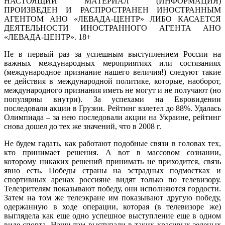
НАСТОЯЩИЙ МАТЕРИАЛ (ИНФОРМАЦИЯ)
ПРОИЗВЕДЕН И РАСПРОСТРАНЕН ИНОСТРАННЫМ
АГЕНТОМ АНО «ЛЕВАДА-ЦЕНТР» ЛИБО КАСАЕТСЯ
ДЕЯТЕЛЬНОСТИ ИНОСТРАННОГО АГЕНТА АНО
«ЛЕВАДА-ЦЕНТР». 18+
Не в первый раз за успешным выступлением России на
важных международных мероприятиях или состязаниях
(международное признание нашего величия!) следуют такие
ее действия в международной политике, которые, наоборот,
международного признания иметь не могут и не получают (но
популярны внутри). За успехами на Евровидении
последовали акции в Грузии. Рейтинг взлетел до 88%. Удалась
Олимпиада – за нею последовали акции на Украине, рейтинг
снова дошел до тех же значений, что в 2008 г.
Не будем гадать, как работают подобные связи в головах тех,
кто принимает решения. А вот в массовом сознании,
которому никаких решений принимать не приходится, связь
явно есть. Победы страны на эстрадных подмостках и
спортивных аренах россияне видят только по телевизору.
Телезрителям показывают победу, они исполняются гордости.
Затем на том же телеэкране им показывают другую победу,
одержанную в ходе операции, которая (в телевизоре же)
выглядела как еще одно успешное выступление еще в одном
виде спорта. Наши там выступали в таких красивых зеленых