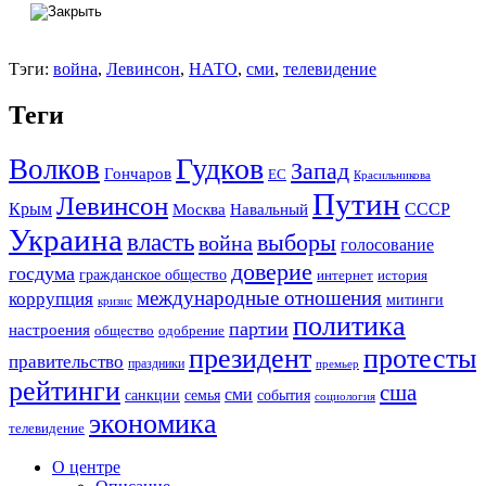
Тэги:
война
,
Левинсон
,
НАТО
,
сми
,
телевидение
Теги
Гудков
Волков
Запад
Гончаров
ЕС
Красильникова
Путин
Левинсон
СССР
Крым
Москва
Навальный
Украина
власть
выборы
война
голосование
доверие
госдума
гражданское общество
история
интернет
международные отношения
коррупция
митинги
кризис
политика
партии
настроения
одобрение
общество
президент
протесты
правительство
праздники
премьер
рейтинги
сша
сми
санкции
события
семья
социология
экономика
телевидение
О центре