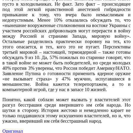
пусто в холодильниках. Не факт. Зато факт – происходящее
под этой легкой нравственной анестезией гибридности
привыкание к тому, что вчера было немыслимым и
недопустимым. Менее 10% отказались обсуждать то, что
«нынешние вооруженные столкновения на востоке Украины с
участием российских добровольцев могут перерасти в войну
между Россией и странами Запада, мировую войну».
Остальные разделились практически поровну на тех, кто
этого опасается, и тех, кого это не пугает. Перспективы
третьей мировой – настоящей, термоядерной – также готовы
обсуждать 9 из 10. Да, 57% пожилых по старинке говорят, что
в такой войне не может быть победителей, но среди молодых
40% против 3% уверены, что Россия победит Америку/НАТО.
Заявление Путина о готовности применить ядерное оружие
«не вызывает страха» у 47% мужчин, испугавшиеся в
меньшинстве. Война кажется телерепортажем, а то и
компьютерной игрой, где у нас в запасе 10 жизней.
Понятно, какой соблазн может вызвать у властителей этот
разгул бесстрашия среди вверившего им себя народа. Но
шутки в сторону. История жестоко и немедленно карает не
только поддавшихся этому искушению властителей, но и, что
ужасно, вверивший им себя бесстрашный народ.
Оригинал