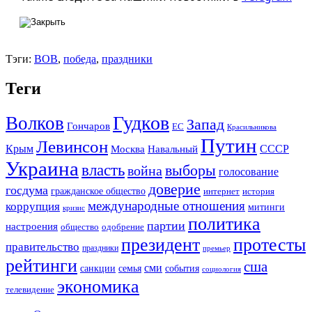
Тэги:
ВОВ
,
победа
,
праздники
Теги
Гудков
Волков
Запад
Гончаров
ЕС
Красильникова
Путин
Левинсон
СССР
Крым
Москва
Навальный
Украина
власть
выборы
война
голосование
доверие
госдума
гражданское общество
история
интернет
международные отношения
коррупция
митинги
кризис
политика
партии
настроения
одобрение
общество
президент
протесты
правительство
праздники
премьер
рейтинги
сша
сми
санкции
события
семья
социология
экономика
телевидение