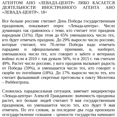
АГЕНТОМ АНО «ЛЕВАДА-ЦЕНТР» ЛИБО КАСАЕТСЯ
ДЕЯТЕЛЬНОСТИ ИНОСТРАННОГО АГЕНТА АНО
«ЛЕВАДА-ЦЕНТР». 18+
Все больше россиян считают День Победы государственным
праздником, показывает опрос «Левада-центра». Число
думающих так сравнялось с теми, кто считает этот праздник
народным (31%). При этом до 65% уменьшилось число тех,
кто будет отмечать праздник. До 29% выросло число россиян,
которые считают, что 70-летие Победы надо отмечать
парадами и официальными приемами, и, наоборот,
уменьшилось число тех, кто говорит о заботе о ветеранах
войны: если в 2010 г. так думали 56%, то в 2015 г. так считали
49%. Растет число россиян, у кого праздник вызывает радость
от Победы (59%), и уменьшается число тех, кто говорит о
скорби по погибшим (18%). До 17% выросло число тех, кто
считает фальшивкой секретные протоколы к пакту Молотова
– Риббентропа.
Сложилась парадоксальная ситуация, замечает замдиректора
«Левада-центра» Алексей Гражданкин: значимость праздника
растет, все больше людей считают 9 мая государственным
праздником, но уменьшается число тех, кто будет 9 мая
отмечать. По его словам, за последние два года произошло
огосударствление сознания – ценности государства начинают