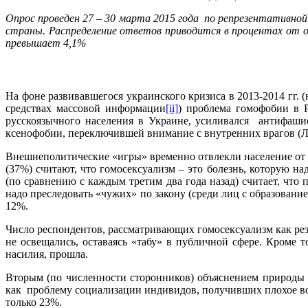
Опрос проведен 27 – 30 марта 2015 года по репрезентативной в
страны. Распределение ответов приводится в процентах от 
превышает 4,1%
На фоне развивавшегося украинского кризиса в 2013-2014 гг
средствах массовой информации
[ii]
) проблема гомофобии в 
русскоязычного населения в Украине, усиливался антифаши
ксенофобии, переключившей внимание с внутренних врагов (Л
Внешнеполитические «игры» временно отвлекли население от 
(37%) считают, что гомосексуализм – это болезнь, которую 
(по сравнению с каждым третим два года назад) считает, что
надо преследовать «чужих» по закону (среди лиц с образован
12%.
Число респондентов, рассматривающих гомосексуализм как резу
не освещались, оставаясь «табу» в публичной сфере. Кроме
насилия, прошла.
Вторым (по численности сторонников) объяснением природы 
как проблему социализации индивидов, получивших плохое вос
только 23%.