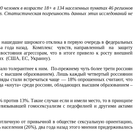
0 человек в возрасте 18+ в 134 населенных пунктах 46 регионов
в. Статистическая погрешность данных этих исследований не
е нашедшие широкого отклика в первую очередь в федеральных
 два года назад. Комплекс чувств, направленный на защиту
остояния агрессорам, что в итоге привело к росту внешней
них (США, ЕС, Украину).
ло толерантнее к ним. По-прежнему чуть более трети россиян
ты с высшим образованием). Лишь каждый четвертый россиянин
згляды стали встречаться чаще — 18% опрошенных считают, что
ода «кнута» среди россиян, обладающих высшим образованием –
% против 13%. Такие случаи если и имели место, то в принципе
 увязывавшей гомосексуализм с педофилией и другими актами
 отличную от привычной в обществе сексуальную ориентацию,
населения (26%), два года назад этого мнения придерживались