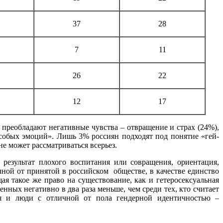
37
28
7
11
26
22
12
17
преобладают негативные чувства – отвращение и страх (24%),
особых эмоций». Лишь 3% россиян подходят под понятие «гей-
не может рассматриваться всерьез.
результат плохого воспитания или совращения, ориентация,
ной от принятой в российском обществе, в качестве единство
ая такое же право на существование, как и гетеросексуальная
енных негативно в два раза меньше, чем среди тех, кто считает
ся и люди с отличной от пола гендерной идентичностью –