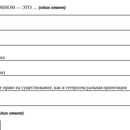
ОВНОМ — ЭТО …
(один ответ)
чка
ии)
 право на существование, как и гетеросексуальная ориентация
один ответ)