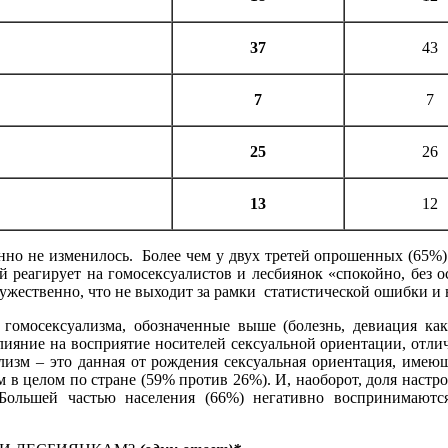
37
43
7
7
25
26
13
12
нно не изменилось. Более чем у двух третей опрошенных (65%) 
й реагирует на гомосексуалистов и лесбиянок «спокойно, без 
ружественно, что не выходит за рамки статистической ошибки и 
омосексуализма, обозначенные выше (болезнь, девиация как 
лияние на восприятие носителей сексуальной ориентации, отлич
лизм – это данная от рождения сексуальная ориентация, имеющ
 в целом по стране (59% против 26%). И, наоборот, доля настро
Большей частью населения (66%) негативно воспринимают