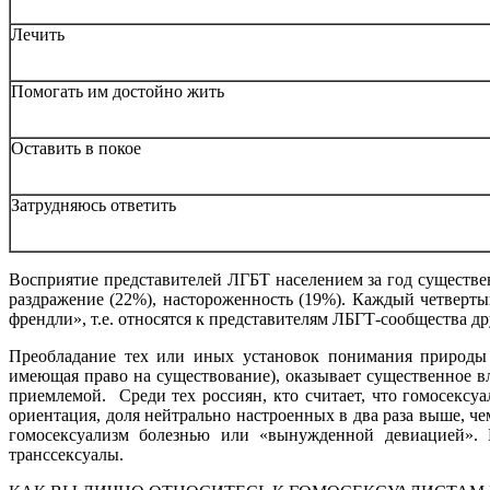
Лечить
Помогать им достойно жить
Оставить в покое
Затрудняюсь ответить
Восприятие представителей ЛГБТ населением за год существе
раздражение (22%), настороженность (19%). Каждый четверты
френдли», т.е. относятся к представителям ЛБГТ-сообщества д
Преобладание тех или иных установок понимания природы г
имеющая право на существование), оказывает существенное в
приемлемой. Среди тех россиян, кто считает, что гомосексуа
ориентация, доля нейтрально настроенных в два раза выше, чем
гомосексуализм болезнью или «вынужденной девиацией». 
транссексуалы.