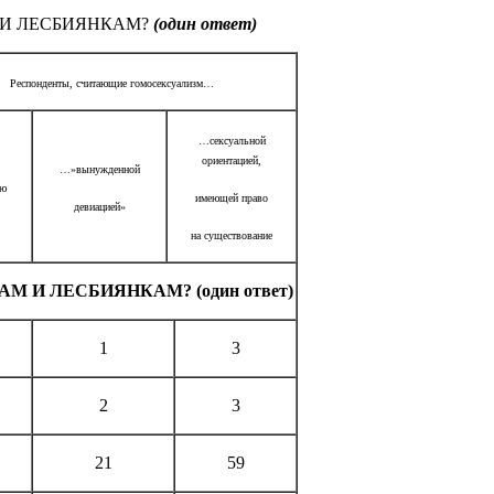
 И ЛЕСБИЯНКАМ?
(один ответ)
Респонденты, считающие гомосексуализм…
…сексуальной
ориентацией,
…»вынужденной
ью
имеющей право
девиацией»
на существование
 И ЛЕСБИЯНКАМ? (один ответ)
1
3
2
3
21
59