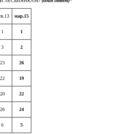
 И ЛЕСБИЯНКАМ?
(один ответ)*
ев.13
мар.15
1
1
3
2
23
26
22
19
20
22
26
24
6
5