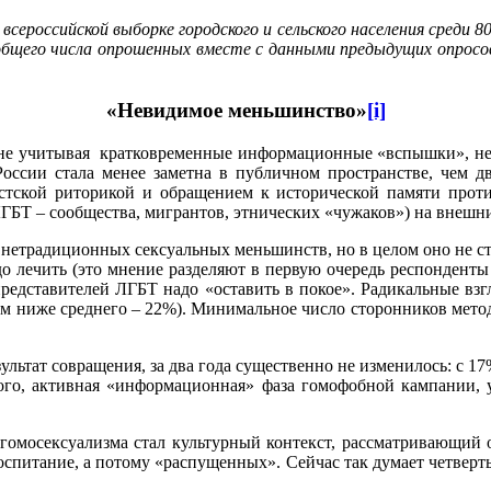
сероссийской выборке городского и сельского населения среди 80
общего числа опрошенных вместе с данными предыдущих опросо
«Невидимое меньшинство»
[i]
. (не учитывая кратковременные информационные «вспышки», н
России стала менее заметна в публичном пространстве, чем
стской риторикой и обращением к исторической памяти против
ГБТ – сообщества, мигрантов, этнических «чужаков») на внеш
нетрадиционных сексуальных меньшинств, но в целом оно не ста
надо лечить (это мнение разделяют в первую очередь респонден
 представителей ЛГБТ надо «оставить в покое». Радикальные в
ием ниже среднего – 22%). Минимальное число сторонников мет
льтат совращения, за два года существенно не изменилось: с 17
 того, активная «информационная» фаза гомофобной кампании,
гомосексуализма стал культурный контекст, рассматривающий
питание, а потому «распущенных». Сейчас так думает четверть 