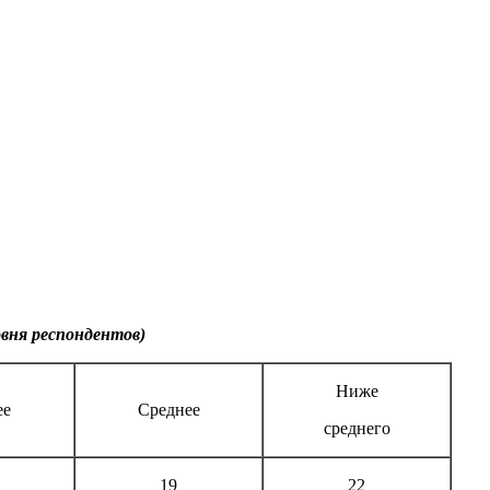
овня респондентов)
Ниже
ее
Среднее
среднего
19
22