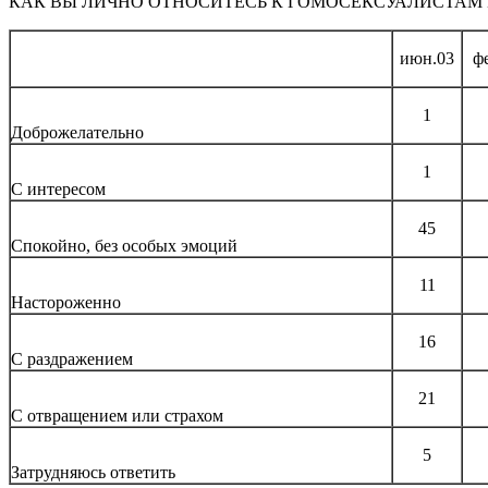
КАК ВЫ ЛИЧНО ОТНОСИТЕСЬ К ГОМОСЕКСУАЛИСТАМ
июн.03
ф
1
Доброжелательно
1
С интересом
45
Спокойно, без особых эмоций
11
Настороженно
16
С раздражением
21
С отвращением или страхом
5
Затрудняюсь ответить