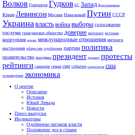
Гудков
Волков
Запад
Гончаров
ЕС
Красильникова
Путин
Левинсон
СССР
Крым
Москва
Навальный
Украина
власть
выборы
война
голосование
доверие
госдума
гражданское общество
история
интернет
международные отношения
коррупция
митинги
кризис
политика
партии
настроения
одобрение
общество
президент
протесты
правительство
праздники
премьер
рейтинги
сша
сми
санкции
события
семья
социология
экономика
телевидение
О центре
Описание
История
Юрий Левада
Новости
Пресс-выпуски
Индикаторы
Одобрение органов власти
Положение дел в стране