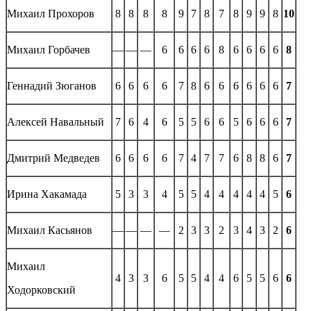
Михаил Прохоров
8
8
8
8
9
7
8
7
8
9
9
8
10
Михаил Горбачев
—
—
—
6
6
6
6
8
6
6
6
6
8
Геннадий Зюганов
6
6
6
6
7
8
6
6
6
6
6
6
7
Алексей Навальный
7
6
4
6
5
5
6
6
5
6
6
6
7
Дмитрий Медведев
6
6
6
6
7
4
7
7
6
8
8
6
7
Ирина Хакамада
5
3
3
4
5
5
4
4
4
4
4
5
6
Михаил Касьянов
—
—
—
—
2
3
3
2
3
4
3
2
6
Михаил
4
3
3
6
5
5
4
4
6
5
5
6
6
Ходорковский