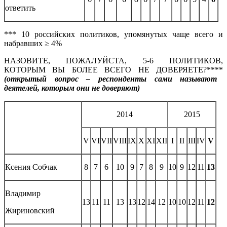
ответить
*** 10 российских политиков, упомянутых чаще всего и
набравших ≥ 4%
НАЗОВИТЕ, ПОЖАЛУЙСТА, 5-6 ПОЛИТИКОВ,
КОТОРЫМ ВЫ БОЛЕЕ ВСЕГО НЕ ДОВЕРЯЕТЕ?****
(открытый вопрос – респонденты сами называют
деятелей, которым они не доверяют)
2014
2015
V
VI
VII
VIII
IX
X
XI
XII
I
II
III
IV
V
Ксения Собчак
8
7
6
10
9
7
8
9
10
9
12
11
13
Владимир
13
11
11
13
13
12
14
12
10
10
12
11
12
Жириновский