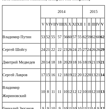
2014
2015
V
VI
VII
VIII
IX
X
XI
XII
I
II
III
IV
V
Владимир Путин
53
52
55
57
56
60
57
55
62
59
62
60
62
Сергей Шойгу
24
21
22
22
23
26
24
25
27
24
26
26
29
Дмитрий Медведев
20
14
18
18
20
20
18
16
18
19
21
19
21
Сергей Лавров
17
15
16
12
18
19
22
20
12
20
13
21
14
Владимир
10
8
11
11
10
12
12
12
10
10
12
10
13
Жириновский
Геннадий Зюганов
9
9
10
9
10
11
10
10
11
11
14
9
12