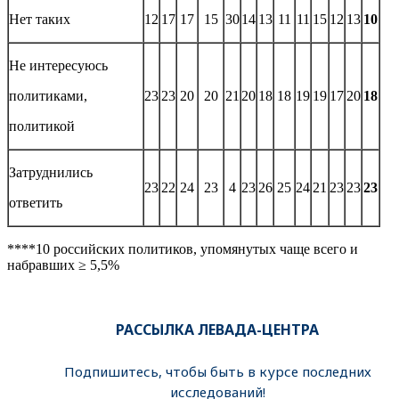
Нет таких
12
17
17
15
30
14
13
11
11
15
12
13
10
Не интересуюсь
политиками,
23
23
20
20
21
20
18
18
19
19
17
20
18
политикой
Затруднились
23
22
24
23
4
23
26
25
24
21
23
23
23
ответить
****10 российских политиков, упомянутых чаще всего и
набравших ≥ 5,5%
РАССЫЛКА ЛЕВАДА-ЦЕНТРА
Подпишитесь, чтобы быть в курсе последних
исследований!