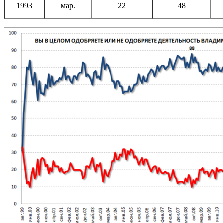
1993
мар.
22
48