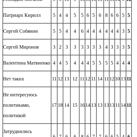
Патриарх Кирилл
5
4
4
5
5
6
5
6
8
6
6
5
5
Сергей Собянин
5
5
4
4
6
4
4
4
4
4
4
3
5
Сергей Миронов
3
2
3
3
3
3
3
3
4
3
3
3
5
Валентина Матвиенко
4
4
5
4
4
4
5
5
5
5
4
4
4
Нет таких
11
12
13
12
11
12
11
14
11
12
10
13
11
Не интересуюсь
политиками,
17
18
14
15
16
14
13
13
13
13
11
14
11
политикой
Затруднились
6
7
6
6
8
6
7
7
6
6
5
4
6