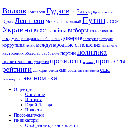
Гудков
Волков
Запад
Гончаров
ЕС
Красильникова
Путин
Левинсон
СССР
Крым
Москва
Навальный
Украина
власть
выборы
война
голосование
доверие
госдума
гражданское общество
история
интернет
международные отношения
коррупция
митинги
кризис
политика
партии
настроения
одобрение
общество
президент
протесты
правительство
праздники
премьер
рейтинги
сша
сми
санкции
события
семья
социология
экономика
телевидение
О центре
Описание
История
Юрий Левада
Новости
Пресс-выпуски
Индикаторы
Одобрение органов власти