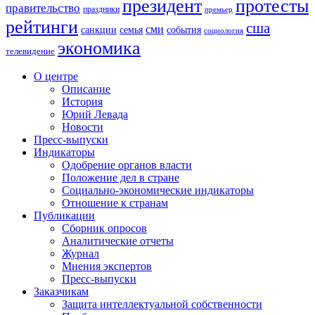
президент
протесты
правительство
праздники
премьер
рейтинги
сша
сми
санкции
события
семья
социология
экономика
телевидение
О центре
Описание
История
Юрий Левада
Новости
Пресс-выпуски
Индикаторы
Одобрение органов власти
Положение дел в стране
Социально-экономические индикаторы
Отношение к странам
Публикации
Сборник опросов
Аналитические отчеты
Журнал
Мнения экспертов
Пресс-выпуски
Заказчикам
Защита интеллектуальной собственности