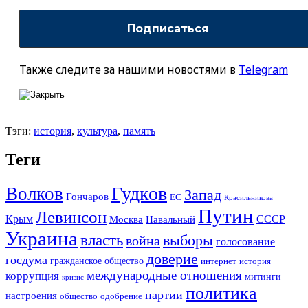
Также следите за нашими новостями в
Telegram
Тэги:
история
,
культура
,
память
Теги
Гудков
Волков
Запад
Гончаров
ЕС
Красильникова
Путин
Левинсон
СССР
Крым
Москва
Навальный
Украина
власть
выборы
война
голосование
доверие
госдума
гражданское общество
история
интернет
международные отношения
коррупция
митинги
кризис
политика
партии
настроения
одобрение
общество