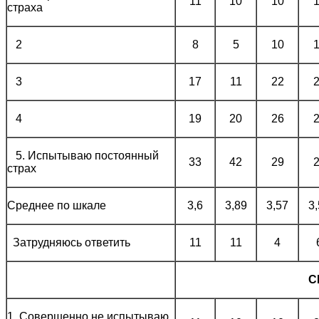
11
10
10
страха
2
8
5
10
3
17
11
22
4
19
20
26
5. Испытываю постоянный
33
42
29
страх
Среднее по шкале
3,6
3,89
3,57
3
Затрудняюсь ответить
11
11
4
С
1. Совершенно не испытываю