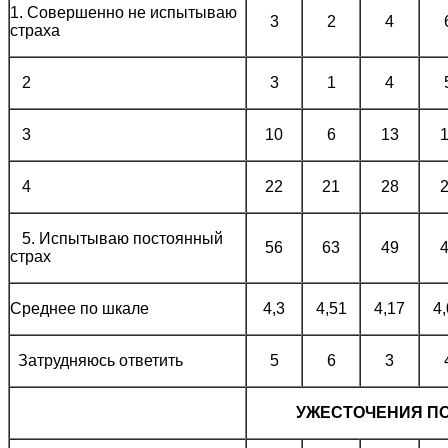
1. Совершенно не испытываю
3
2
4
страха
2
3
1
4
3
10
6
13
4
22
21
28
5. Испытываю постоянный
56
63
49
страх
Среднее по шкале
4,3
4,51
4,17
4
Затрудняюсь ответить
5
6
3
УЖЕСТОЧЕНИЯ П