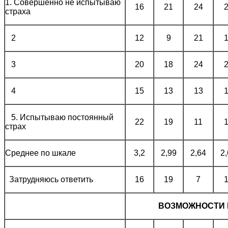
1. Совершенно не испытываю
16
21
24
страха
2
12
9
21
3
20
18
24
4
15
13
13
5. Испытываю постоянный
22
19
11
страх
Среднее по шкале
3,2
2,99
2,64
2
Затрудняюсь ответить
16
19
7
ВОЗМОЖНОСТИ 