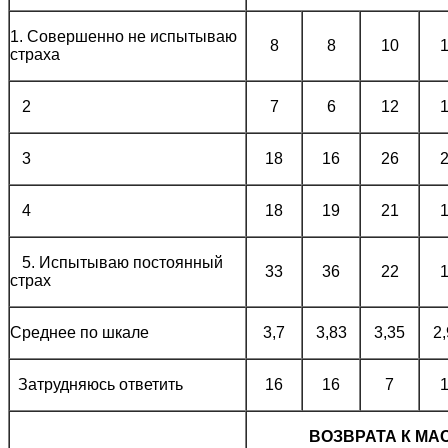
1. Совершенно не испытываю
8
8
10
страха
2
7
6
12
3
18
16
26
4
18
19
21
5. Испытываю постоянный
33
36
22
страх
Среднее по шкале
3,7
3,83
3,35
2
Затрудняюсь ответить
16
16
7
ВОЗВРАТА К М