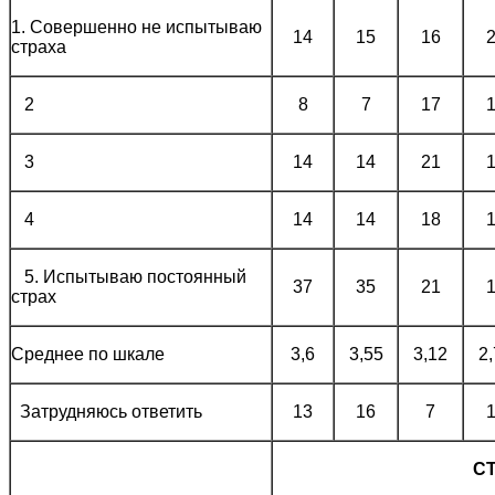
1. Совершенно не испытываю
14
15
16
страха
2
8
7
17
3
14
14
21
4
14
14
18
5. Испытываю постоянный
37
35
21
страх
Среднее по шкале
3,6
3,55
3,12
2
Затрудняюсь ответить
13
16
7
С