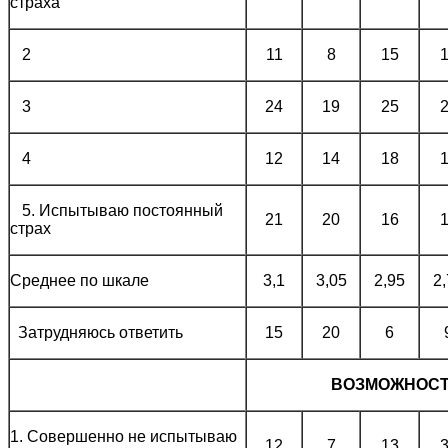
страха
2
11
8
15
3
24
19
25
4
12
14
18
5. Испытываю постоянный
21
20
16
страх
Среднее по шкале
3,1
3,05
2,95
2
Затрудняюсь ответить
15
20
6
ВОЗМОЖНОСТ
1. Совершенно не испытываю
12
7
13