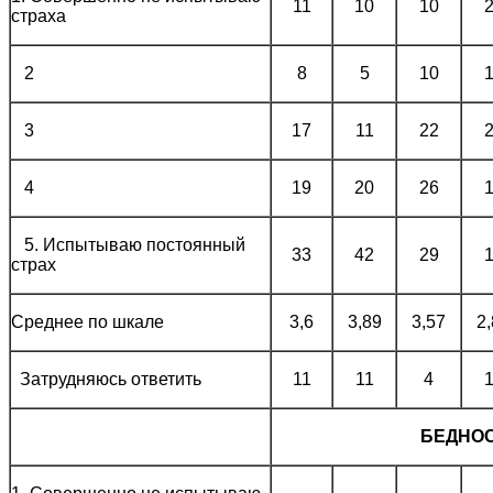
11
10
10
страха
2
8
5
10
3
17
11
22
4
19
20
26
5. Испытываю постоянный
33
42
29
страх
Среднее по шкале
3,6
3,89
3,57
2
Затрудняюсь ответить
11
11
4
БЕДНОС