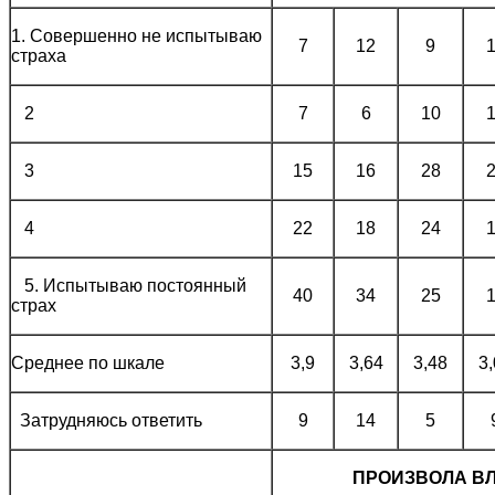
1. Совершенно не испытываю
7
12
9
страха
2
7
6
10
3
15
16
28
4
22
18
24
5. Испытываю постоянный
40
34
25
страх
Среднее по шкале
3,9
3,64
3,48
3
Затрудняюсь ответить
9
14
5
ПРОИЗВОЛА ВЛ