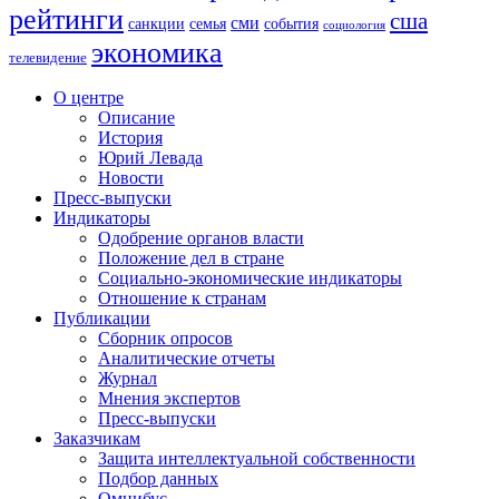
рейтинги
сша
сми
санкции
события
семья
социология
экономика
телевидение
О центре
Описание
История
Юрий Левада
Новости
Пресс-выпуски
Индикаторы
Одобрение органов власти
Положение дел в стране
Социально-экономические индикаторы
Отношение к странам
Публикации
Сборник опросов
Аналитические отчеты
Журнал
Мнения экспертов
Пресс-выпуски
Заказчикам
Защита интеллектуальной собственности
Подбор данных
Омнибус