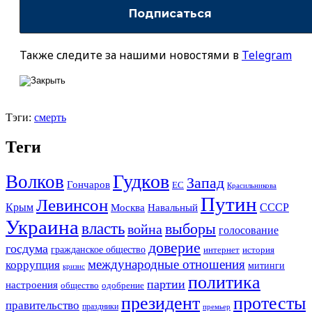
Также следите за нашими новостями в
Telegram
Тэги:
смерть
Теги
Гудков
Волков
Запад
Гончаров
ЕС
Красильникова
Путин
Левинсон
СССР
Крым
Москва
Навальный
Украина
власть
выборы
война
голосование
доверие
госдума
гражданское общество
история
интернет
международные отношения
коррупция
митинги
кризис
политика
партии
настроения
одобрение
общество
президент
протесты
правительство
праздники
премьер