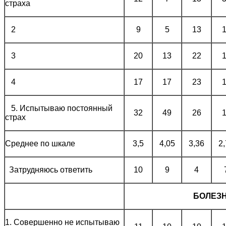
страха
2
9
5
13
3
20
13
22
4
17
17
23
5. Испытываю постоянный
32
49
26
страх
Среднее по шкале
3,5
4,05
3,36
2
Затрудняюсь ответить
10
9
4
БОЛЕЗН
1. Совершенно не испытываю