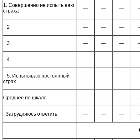
1. Совершенно не испытываю
—
—
—
страха
2
—
—
—
3
—
—
—
4
—
—
—
5. Испытываю постоянный
—
—
—
страх
Среднее по шкале
—
—
—
Затрудняюсь ответить
—
—
—