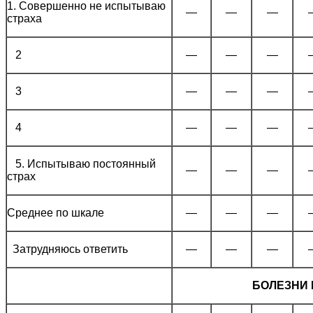
1. Совершенно не испытываю
—
—
—
страха
2
—
—
—
3
—
—
—
4
—
—
—
5. Испытываю постоянный
—
—
—
страх
Среднее по шкале
—
—
—
Затрудняюсь ответить
—
—
—
БОЛЕЗНИ 