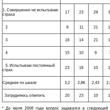
1. Совершенно не испытываю
17
23
29
страха
2
9
11
21
3
16
14
21
4
15
10
9
5. Испытываю постоянный
23
18
10
страх
Среднее по шкале
3,2
2,86
2,43
2
Затрудняюсь ответить
20
23
10
* До июля 2008 года вопрос задавался в следующей