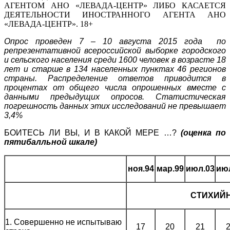
АГЕНТОМ АНО «ЛЕВАДА-ЦЕНТР» ЛИБО КАСАЕТСЯ
ДЕЯТЕЛЬНОСТИ ИНОСТРАННОГО АГЕНТА АНО
«ЛЕВАДА-ЦЕНТР». 18+
Опрос проведен 7 – 10 августа 2015 года по
репрезентативной всероссийской выборке городского
и сельского населения среди 1600 человек в возрасте 18
лет и старше в 134 населенных пунктах 46 регионов
страны. Распределение ответов приводится в
процентах от общего числа опрошенных вместе с
данными предыдущих опросов. Статистическая
погрешность данных этих исследований не превышает
3,4%
БОИТЕСЬ ЛИ ВЫ, И В КАКОЙ МЕРЕ …?
(оценка по
пятибалльной шкале)
ноя.94
мар.99
июл.03
ию
СТИХИЙ
1. Совершенно не испытываю
17
20
21