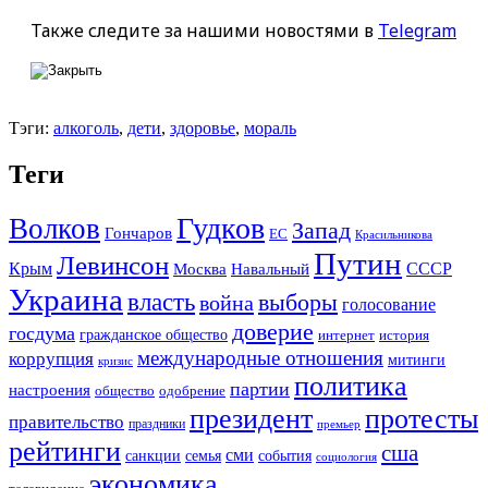
Также следите за нашими новостями в
Telegram
Тэги:
алкоголь
,
дети
,
здоровье
,
мораль
Теги
Гудков
Волков
Запад
Гончаров
ЕС
Красильникова
Путин
Левинсон
СССР
Крым
Москва
Навальный
Украина
власть
выборы
война
голосование
доверие
госдума
гражданское общество
история
интернет
международные отношения
коррупция
митинги
кризис
политика
партии
настроения
одобрение
общество
президент
протесты
правительство
праздники
премьер
рейтинги
сша
сми
санкции
события
семья
социология
экономика