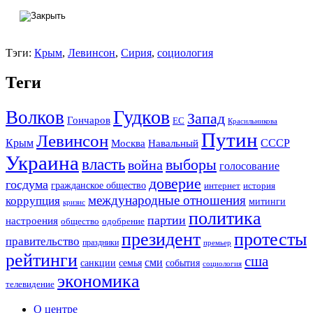
Тэги:
Крым
,
Левинсон
,
Сирия
,
социология
Теги
Гудков
Волков
Запад
Гончаров
ЕС
Красильникова
Путин
Левинсон
СССР
Крым
Москва
Навальный
Украина
власть
выборы
война
голосование
доверие
госдума
гражданское общество
история
интернет
международные отношения
коррупция
митинги
кризис
политика
партии
настроения
одобрение
общество
президент
протесты
правительство
праздники
премьер
рейтинги
сша
сми
санкции
события
семья
социология
экономика
телевидение
О центре