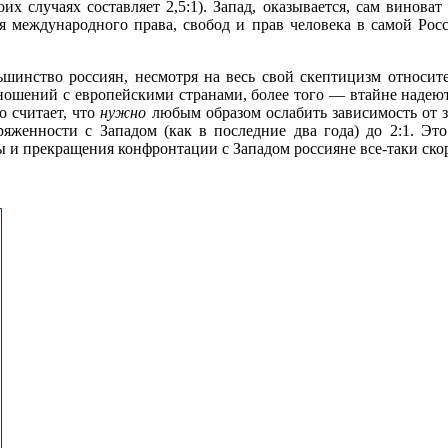
оих случаях составляет 2,5:1). Запад, оказывается, сам винов
ия международного права, свобод и прав человека в самой Рос
льшинство россиян, несмотря на весь свой скептицизм относи
ношений с европейскими странами, более того — втайне надеютс
о считает, что
нужно
любым образом ослабить зависимость от з
ряженности с Западом (как в последние два года) до 2:1. Э
ы и прекращения конфронтации с Западом россияне все-таки ско