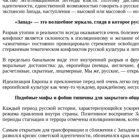
частью легитимационной легенды власти. Поэтому дистанц
идентичности, единственной возможностью говорить о русских
экспансии Запада, наступления — высокой или массовой — но
«Запад» — это волшебное зеркало, глядя в которое р
Разрыв утопии и реальности всегда оказывается очень болезн
конфликт является склонность к изоляционизму и желание о
«азиатчины» постоянно провоцировало стремление освободит
стержневым тематическом конфликтом русской культуры и ли
В предельно банальном виде этот внутренний разрыв и фрус
моральные достоинства: да, европейцы (немцы, англичане,
расчетливые, скрытные, лицемерные. Мы же, русские, — откры
Идеализация Европы и преклонение перед ней очень легко пе
европейской культуре как чему-то чуждому, враждебному, несу
Подобные мифы и фобии типичны для закрытого общес
Каждый период русской истории, характеризующийся ускоре
режима правления внутри страны. Позитивное восприятие За
периоды стагнации и террора отмечены изоляционизмом, ксен
Самым открытым для трансформации и сближения с Западом п
развился кризис советской идентичности, обозначился крах к