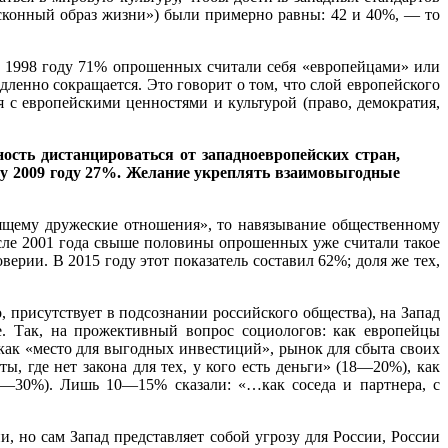
сконный образ жизни») были примерно равны: 42 и 40%, — то
 в 1998 году 71% опрошенных считали себя «европейцами» или
дленно сокращается. Это говорит о том, что слой европейского
 с европейскими ценностями и культурой (право, демократия,
ость дистанцироваться от западноевропейских стран,
нцу 2009 году 27%. Желание укреплять взаимовыгодные
тоящему дружеские отношения», то навязывание общественному
сле 2001 года свыше половины опрошенных уже считали такое
ерии. В 2015 году этот показатель составил 62%; доля же тех,
 присутствует в подсознании российского общества), на Запад
е. Так, на прожективный вопрос социологов: как европейцы
ак «место для выгодных инвестиций», рынок для сбыта своих
, где нет закона для тех, у кого есть деньги» (18—20%), как
12—30%). Лишь 10—15% сказали: «…как соседа и партнера, с
, но сам Запад представляет собой угрозу для России, России