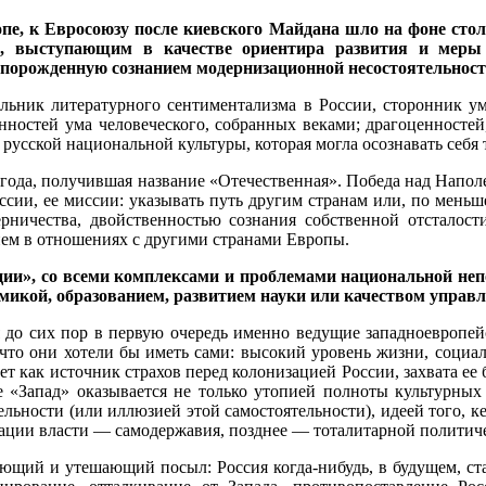
пе, к Евросоюзу после киевского Майдана шло на фоне стол
м, выступающим в качестве ориентира развития и меры 
 порожденную сознанием модернизационной несостоятельност
альник литературного сентиментализма в России, сторонник ум
нностей ума человеческого, собранных веками; драгоценносте
усской национальной культуры, которая могла осознавать себя 
2 года, получившая название «Отечественная». Победа над Напо
оссии, ее миссии: указывать путь другим странам или, по меньш
ничества, двойственностью сознания собственной отсталости,
ем в отношениях с другими странами Европы.
ии», со всеми комплексами и проблемами национальной непо
микой, образованием, развитием науки или качеством управл
до сих пор в первую очередь именно ведущие западноевропей
 что они хотели бы иметь сами: высокий уровень жизни, социа
ет как источник страхов перед колонизацией России, захвата е
 «Запад» оказывается не только утопией полноты культурных
льности (или иллюзией этой самостоятельности), идеей того, ке
зации власти — самодержавия, позднее — тоталитарной политич
ющий и утешающий посыл: Россия когда-нибудь, в будущем, ст