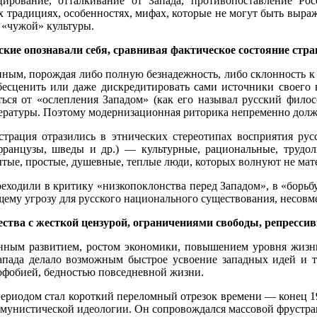
ирование, отталкивание от Запада, противопоставление Рос
 традициях, особенностях, мифах, которые не могут быть выраж
 «чужой» культуры.
усские опознавали себя, сравнивая фактическое состояние ст
енным, порождая либо полную безнадежность, либо склонность 
бесценить или даже дискредитировать сами источники своего
ься от «ослепления Западом» (как его называл русский филосо
тературы. Поэтому модернизационная риторика непременно дол
трация отразились в этнических стереотипах восприятия рус
 французы, шведы и др.) — культурные, рациональные, труд
тые, простые, душевные, теплые люди, которых волнуют не мате
реходили в критику «низкопоклонства перед Западом», в «борьб
щему угрозу для русского национального существования, несовм
тва с жесткой цензурой, ограничениями свободы, репрессив
нным развитием, ростом экономики, повышением уровня жизн
пада делало возможным быстрое усвоение западных идей и те
офобией, бедностью повседневной жизни.
ериодом стал короткий переломный отрезок времени — конец 19
оммунистической идеологии. Он сопровождался массовой фрустра