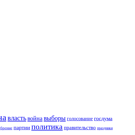
на
власть
выборы
война
госдума
голосование
политика
партии
правительство
обрение
праздники