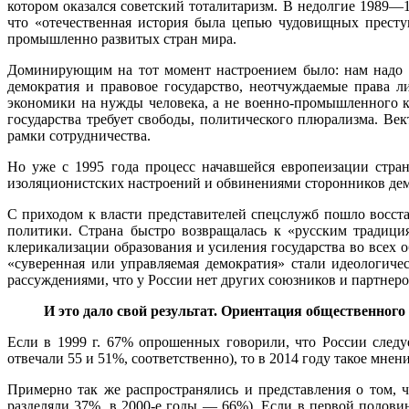
котором оказался советский тоталитаризм. В недолгие 1989—1
что «отечественная история была цепью чудовищных престу
промышленно развитых стран мира.
Доминирующим на тот момент настроением было: нам надо в
демократия и правовое государство, неотчуждаемые права л
экономики на нужды человека, а не военно-промышленного 
государства требует свободы, политического плюрализма. Ве
рамки сотрудничества.
Но уже с 1995 года процесс начавшейся европеизации стра
изоляционистских настроений и обвинениями сторонников дем
С приходом к власти представителей спецслужб пошло восста
политики. Страна быстро возвращалась к «русским традици
клерикализации образования и усиления государства во всех
«суверенная или управляемая демократия» стали идеологич
рассуждениями, что у России нет других союзников и партнеро
И это дало свой результат. Ориентация общественного 
Если в 1999 г. 67% опрошенных говорили, что России следу
отвечали 55 и 51%, соответственно), то в 2014 году такое мнен
Примерно так же распространялись и представления о том, ч
разделяли 37%, в 2000-е годы — 66%). Если в первой половин