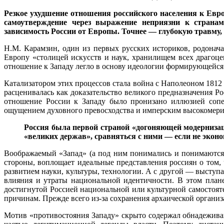
Резкое ухудшение отношения российского населения к Евро
самоутверждение через выражение неприязни к страна
зависимость России от Европы. Точнее — глубокую травму,
Н.М. Карамзин, один из первых русских историков, родонач
Европу «столицей искусств и наук, хранилищем всех драгоце
отношение к Западу легло в основу идеологии формирующейся р
Катализатором этих процессов стала война с Наполеоном 181
расценивалась как доказательство великого предназначения Р
отношение России к Западу было пронизано иллюзией сопер
ощущением духовного превосходства и имперским высокомери
Россия была первой страной «догоняющей модернизац
«великих держав», сравняться с ними — если не эконо
Воображаемый «Запад» (а под ним понимались и понимаются 
стороны, воплощает идеальные представления россиян о том,
развитием науки, культуры, технологии. А с другой — выступа
влияния и утраты национальной идентичности. В этом плане
достигнутой Россией национальной или культурной самостояте
причинам. Прежде всего из-за сохранения архаической органи
Мотив «противостояния Западу» скрыто содержал обнадежива