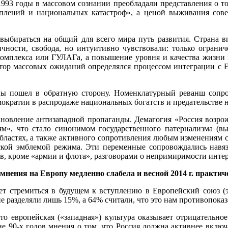
993 годы в массовом сознании преобладали представления о том
плений и национальных катастроф», а ценой выживания советс
ыбираться на общий для всего мира путь развития. Страна вп
ичности, свобода, но интуитивно чувствовали: только огранич
комплекса или ГУЛАГа, а повышение уровня и качества жизни 
ктор массовых ожиданий определялся процессом интеграции с Е
ны пошел в обратную сторону. Номенклатурный реванш сопро
ократии в распродаже национальных богатств и предательстве 
новление антизападной пропаганды. Демагогия «Россия возрож
ям», что стало синонимом государственного патернализма (в
 областях, а также активного сопротивления любым изменениям
еской эмблемой режима. Эти переменные сопровождались навя
в, кроме «армии и флота», разговорами о непримиримости интер
мнения на Европу медленно слабела и весной 2014 г. практич
ет стремиться в будущем к вступлению в Европейский союз (
ие разделяли лишь 15%, а 64% считали, что это нам противопоказ
то европейская («западная») культура оказывает отрицательное
е 90-х годов мнения о том, что Россия должна активнее включ