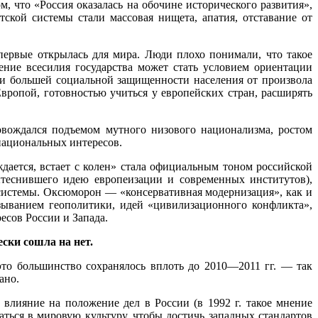
, что «Россия оказалась на обочине исторического развития»,
кой системы стали массовая нищета, апатия, отставание от
ервые открылась для мира. Люди плохо понимали, что такое
ение всесилия государства может стать условием ориентации
и большей социальной защищенности населения от произвола
вропой, готовностью учиться у европейских стран, расширять
вождался подъемом мутного низового национализма, ростом
национальных интересов.
дается, встает с колен» стала официальным тоном российской
ытеснившего идею европеизации и современных институтов),
 системы. Оксюморон — «консервативная модернизация», как и
зыванием геополитики, идей «цивилизационного конфликта»,
есов России и Запада.
ески сошла на нет.
это большинство сохранялось вплоть до 2010—2011 гг. — так
ано.
 влияние на положение дел в России (в 1992 г. такое мнение
аться в мировую культуру, чтобы достичь западных стандартов