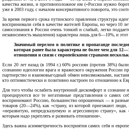
качества жизни, и противоположное им («России нужно боро
уже в 2003 году, с началом консервативного поворота, это соо
За время первого срока путинского правления структура иде
воспринимали себя в качестве жителей Европы, но через 10 ле
самосознания в России очень тонкий и слабый, легко поддае
независимость мышления) характерна лишь для 6—10%, и этот п
Значимый перелом в политике и пропаганде последова
которая ранее была характерна не более чем для 12—
отношения и связи с европейскими странами несколько
Если 20 лет назад (в 1994 г.) 60% россиян (против 38%) бы
сознанию идеологии врага и вражеского окружения России п
партнерство и взаимовыгодный обмен невозможными, настаивая 
кто оптимистически и позитивно настроен по отношению к Евр
Для того чтобы ослабить внутренний дискомфорт и сознание н
проецируются все те негативные представления о самих се
воспринимают Россию, большинство опрошенных — в разные г
товаров (20—24%), как «страну, из которой приезжают люди, 
«неразвитую, непредсказуемую и агрессивную страну», как
которым надо укреплять и развивать отношения».
Здесь важна асимметричность восприятия самих себя и европе