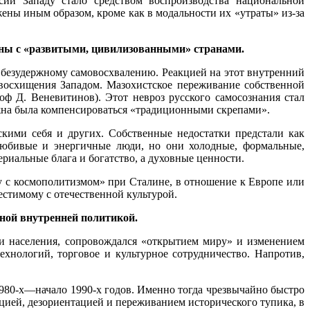
сии Западу стало средством воспроизводства национальной
ены иным образом, кроме как в модальности их «утраты» из-за
раны с «развитыми, цивилизованными» странами.
к безудержному самовосхвалению. Реакцией на этот внутренний
 восхищения Западом. Мазохистское переживание собственной
ф Д. Веневитинов). Этот невроз русского самосознания стал
жна была компенсироваться «традиционными скрепами».
скими себя и других. Собственные недостатки предстали как
олюбивые и энергичные люди, но они холодные, формальные,
риальные блага и богатство, а духовные ценности.
у с космополитизмом» при Сталине, в отношение к Европе или
естимому с отечественной культурой.
ной внутренней политикой.
и населения, сопровождался «открытием миру» и изменением
хнологий, торговое и культурное сотрудничество. Напротив,
80-х—начало 1990-х годов. Именно тогда чрезвычайно быстро
цией, дезориентацией и переживанием исторического тупика, в