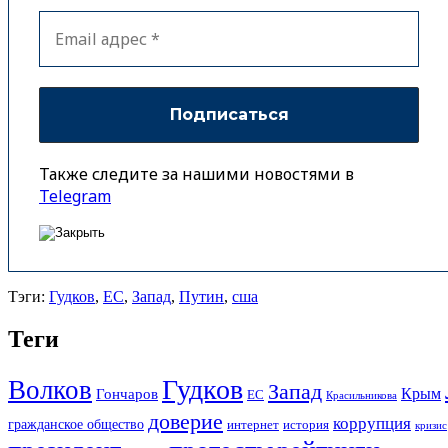
Также следите за нашими новостями в
Telegram
Тэги:
Гудков
,
ЕС
,
Запад
,
Путин
,
сша
Теги
Гудков
Волков
Запад
Крым
Гончаров
ЕС
Красильникова
доверие
коррупция
гражданское общество
история
интернет
кризис