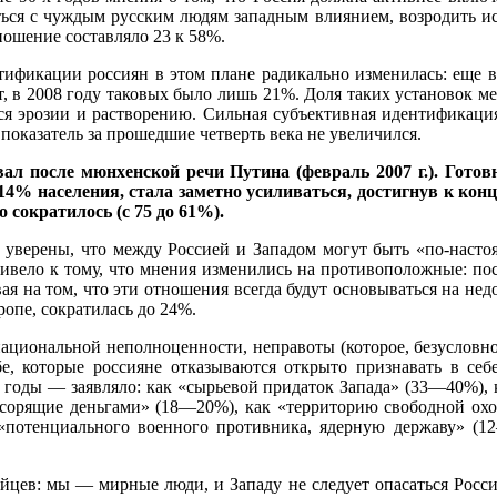
ться с чуждым русским людям западным влиянием, возродить и
тношение составляло 23 к 58%.
нтификации россиян в этом плане радикально изменилась: еще
т, в 2008 году таковых было лишь 21%. Доля таких установок ме
тся эрозии и растворению. Сильная субъективная идентификация
оказатель за прошедшие четверть века не увеличился.
л после мюнхенской речи Путина (февраль 2007 г.). Готовн
14% населения, стала заметно усиливаться, достигнув к ко
 сократилось (с 75 до 61%).
ли уверены, что между Россией и Западом могут быть «по-нас
ривело к тому, что мнения изменились на противоположные: по
на том, что эти отношения всегда будут основываться на недов
опе, сократилась до 24%.
ациональной неполноценности, неправоты (которое, безусловно,
бе, которые россияне отказываются открыто признавать в себ
оды — заявляло: как «сырьевой придаток Запада» (33—40%), к
сорящие деньгами» (18—20%), как «территорию свободной охоты
 «потенциального военного противника, ядерную державу» (
йцев: мы — мирные люди, и Западу не следует опасаться России