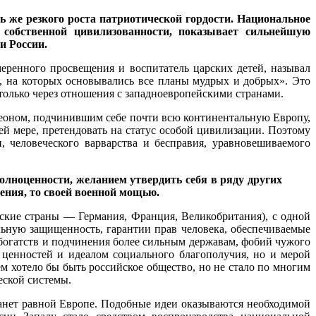
ь же резкого роста патриотической гордости. Национальное
собственной цивилизованности, показывает сильнейшую
и России.
еренного просвещения и воспитатель царских детей, называл
й, на которых основывались все планы мудрых и добрых». Это
только через отношения с западноевропейскими странами.
леоном, подчинившим себе почти всю континентальную Европу,
ей мере, претендовать на статус особой цивилизации. Поэтому
 человеческого варварства и бесправия, уравновешиваемого
лноценности, желанием утвердить себя в ряду других
ения, то своей военной мощью.
ские страны — Германия, Франция, Великобритания), с одной
льную защищенность, гарантии прав человека, обеспечиваемые
е богатств и подчинения более сильным державам, фобий чужого
 ценностей и идеалом социального благополучия, но и мерой
м хотело бы быть российское общество, но не стало по многим
еской системы.
анет равной Европе. Подобные идеи оказываются необходимой