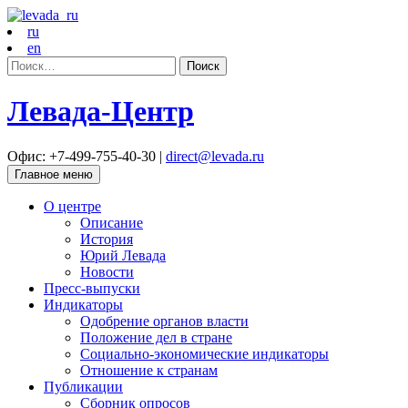
ru
en
Найти:
Левада-Центр
Офис: +7-499-755-40-30 |
direct@levada.ru
Главное меню
О центре
Описание
История
Юрий Левада
Новости
Пресс-выпуски
Индикаторы
Одобрение органов власти
Положение дел в стране
Социально-экономические индикаторы
Отношение к странам
Публикации
Сборник опросов