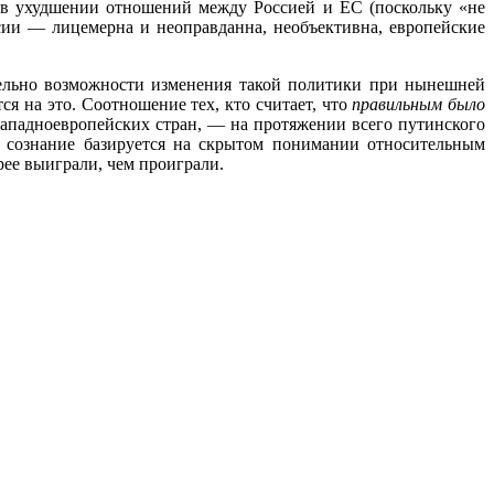
ат в ухудшении отношений между Россией и ЕС (поскольку «не
сии — лицемерна и неоправданна, необъективна, европейские
тельно возможности изменения такой политики при нынешней
я на это. Соотношение тех, кто считает, что
правильным было
ападноевропейских стран, — на протяжении всего путинского
то сознание базируется на скрытом понимании относительным
рее выиграли, чем проиграли.