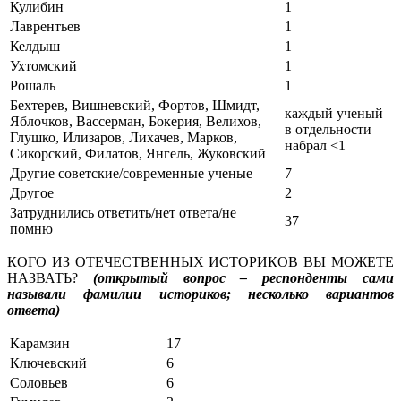
Кулибин
1
Лаврентьев
1
Келдыш
1
Ухтомский
1
Рошаль
1
Бехтерев, Вишневский, Фортов, Шмидт,
каждый ученый
Яблочков, Вассерман, Бокерия, Велихов,
в отдельности
Глушко, Илизаров, Лихачев, Марков,
набрал <1
Сикорский, Филатов, Янгель, Жуковский
Другие советские/современные ученые
7
Другое
2
Затруднились ответить/нет ответа/не
37
помню
КОГО ИЗ ОТЕЧЕСТВЕННЫХ ИСТОРИКОВ ВЫ МОЖЕТЕ
НАЗВАТЬ?
(открытый вопрос – респонденты сами
называли фамилии историков; несколько вариантов
ответа)
Карамзин
17
Ключевский
6
Соловьев
6