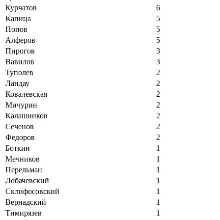
Курчатов
6
Капица
5
Попов
5
Алферов
5
Пирогов
3
Вавилов
3
Туполев
2
Ландау
2
Ковалевская
2
Мичурин
2
Калашников
2
Сеченов
2
Федоров
2
Боткин
1
Мечников
1
Перельман
1
Лобачевский
1
Склифосовский
1
Вернадский
1
Тимирязев
1