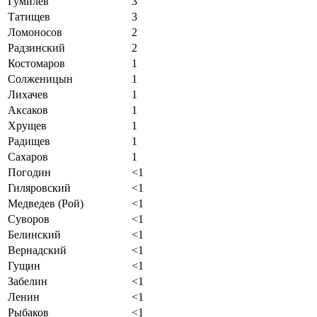
Гумилев
3
Татищев
3
Ломоносов
2
Радзинский
2
Костомаров
1
Солженицын
1
Лихачев
1
Аксаков
1
Хрущев
1
Радищев
1
Сахаров
1
Погодин
<1
Гиляровский
<1
Медведев (Рой)
<1
Суворов
<1
Белинский
<1
Вернадский
<1
Гущин
<1
Забелин
<1
Ленин
<1
Рыбаков
<1