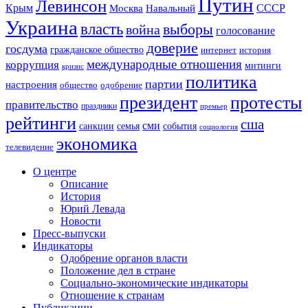
Путин
Левинсон
СССР
Крым
Москва
Навальный
Украина
власть
выборы
война
голосование
доверие
госдума
гражданское общество
история
интернет
международные отношения
коррупция
митинги
кризис
политика
партии
настроения
одобрение
общество
президент
протесты
правительство
праздники
премьер
рейтинги
сша
сми
санкции
события
семья
социология
экономика
телевидение
О центре
Описание
История
Юрий Левада
Новости
Пресс-выпуски
Индикаторы
Одобрение органов власти
Положение дел в стране
Социально-экономические индикаторы
Отношение к странам
Публикации