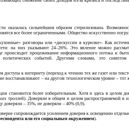
ознающих снижение своих доходов из-за кризиса и последств
ти оказалась сильнейшим образом стерилизована. Возможнос
овятся все более ограниченными. Общество искусственно погру
ухонные» разговоры или «дискуссии в курилке». Как источник
сети: на них указывают 24–26%. Это явление можно рассмат
е происходит процеживание информационного потока и быто
я политических событий. Другими словами, это симптом 
доступа к интернету (переход к чтению тех же газет или тексто
ние восстанавливают – на другом технологическом уровне – тот
и становится более избирательным. Хотя и здесь в целом до
ских троллей). Доверяли в общем и целом распространяемой в и
у доверяли – 35%, не доверяли – 40% (0,9).
оверие сопровождается усилением доверия к освещению отдель
 респондента или его социальным окружением
).