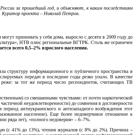
России за прошедший год, и объясняют, к каким последствиям
w. Куратор проекта – Николай Петров.
могут принимать у себя дома, выросло с десяти в 2009 году до
«Культура», НТВ плюс региональные ВГТРК. Столь же ограничен
тся всего 0,5–2% взрослого населения.
нила структуру информационного и публичного пространства в
лируемых передач в последние годы резко упало. В качестве
 реже: за тот же период число респондентов, считающих ТВ
арственным) со смешанными чувствами: от почти наркотической
 частичной неудовлетворенности) до сомнения в достоверности
 период антиукраинского и антизападного возбуждения этот
разованное население). Еще более недоверчивое отношение к
ии ряда лет), «полного недоверия» – 6–7%.
ач (с 41% до 13%), чтения журналов (с 8% до 2%). Причина –