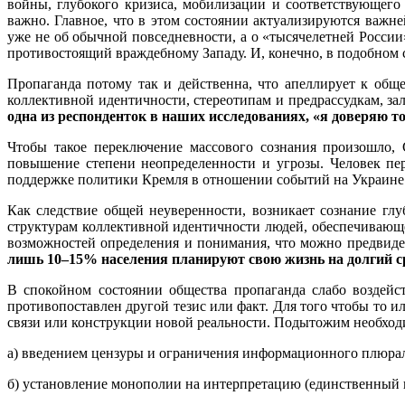
войны, глубокого кризиса, мобилизации и соответствующего
важно. Главное, что в этом состоянии актуализируются важн
уже не об обычной повседневности, а о «тысячелетней России
противостоящий враждебному Западу. И, конечно, в подобном с
Пропаганда потому так и действенна, что апеллирует к обще
коллективной идентичности, стереотипам и предрассудкам, з
одна из респонденток в наших исследованиях, «я доверяю 
Чтобы такое переключение массового сознания произошло,
повышение степени неопределенности и угрозы. Человек пере
поддержке политики Кремля в отношении событий на Украине по
Как следствие общей неуверенности, возникает сознание глу
структурам коллективной идентичности людей, обеспечивающе
возможностей определения и понимания, что можно предвидет
лишь 10–15% населения планируют свою жизнь на долгий с
В спокойном состоянии общества пропаганда слабо воздейс
противопоставлен другой тезис или факт. Для того чтобы то 
связи или конструкции новой реальности. Подытожим необходи
а) введением цензуры и ограничения информационного плюра
б) установление монополии на интерпретацию (единственный 