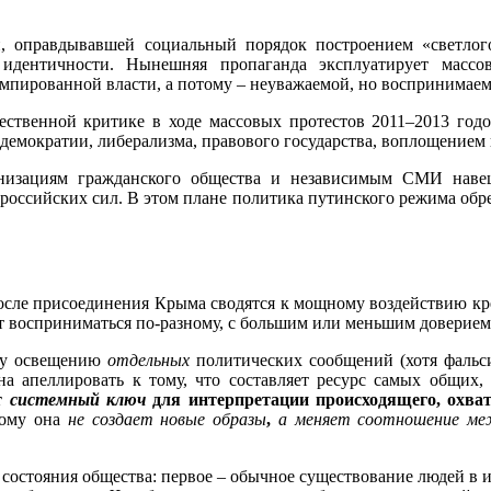
, оправдывавшей социальный порядок построением «светлого
идентичности. Нынешняя пропаганда эксплуатирует массо
пированной власти, а потому – неуважаемой, но воспринимаемо
ственной критике в ходе массовых протестов 2011–2013 годо
демократии, либерализма, правового государства, воплощением 
низациям гражданского общества и независимым СМИ навеш
оссийских сил. В этом плане политика путинского режима обре
осле присоединения Крыма сводятся к мощному воздействию кре
т восприниматься по-разному, с большим или меньшим доверием
ому освещению
отдельных
политических сообщений (хотя фальс
на апеллировать к тому, что составляет ресурс самых общих
ет
системный ключ
для интерпретации происходящего, охва
тому она
не создает новые образы
,
а меняет соотношение ме
состояния общества: первое – обычное существование людей в и