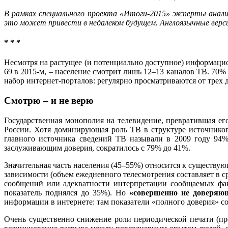
В рамках специального проекта «Итоги-2015» эксперты анали
это может привести в недалеком будущем. Англоязычные верси
* * *
Несмотря на растущее (и потенциально доступное) информацион
69 в 2015-м, – население смотрит лишь 12–13 каналов ТВ. 70
набор интернет-порталов: регулярно просматриваются от трех 
Смотрю – и не верю
Государственная монополия на телевидение, превратившая ег
России. Хотя доминирующая роль ТВ в структуре источников
главного источника сведений ТВ называли в 2009 году 94%
заслуживающим доверия, сократилось с 79% до 41%.
Значительная часть населения (45–55%) относится к существу
зависимости (объем ежедневного телесмотрения составляет в 
сообщений или адекватности интерпретации сообщаемых фак
показатель поднялся до 35%). Но
«совершенно не доверяю
информации в интернете: там показатели «полного доверия» со
Очень существенно снижение роли периодической печати (пре