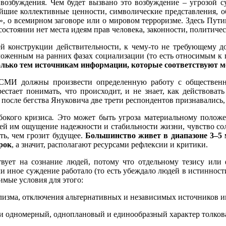
 возбуждения. Чем будет вызвано это возбуждение – угрозой с
ейшие коллективные ценности, символические представления, о
», о всемирном заговоре или о мировом терроризме. Здесь Путин
остоянии нет места идеям прав человека, законности, политичес
й конструкции действительности, к чему-то не требующему до
аложенным на ранних фазах социализации (то есть относимым 
только тем источникам информации, которые соответствуют 
 СМИ должны произвести определенную работу с общественны
стает понимать, что происходит, и не знает, как действоват
сле бегства Януковича две трети респондентов признавались, ч
бокого кризиса
.
Это может быть угроза материальному положе
й им ощущение надежности и стабильности жизни, чувство сол
ь, чем грозит будущее.
Большинство живет в диапазоне 3–5 м
рок
, а значит, располагают ресурсами рефлексии и критики.
твует на сознание людей, потому что отдельному тезису или
или иное суждение работало (то есть убеждало людей в истиннос
мые условия для этого:
лизма, отключения альтернативных и независимых источников 
и одномерный, одноплановый и единообразный характер толкова