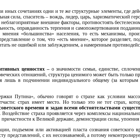
и иных сочетаниях одни и те же структурные элементы, где дей
ьная сила, спаситель – вождь, лидер, царь, харизматический ге
ь неблагоприятные внешние факторы, противостоять бестелесном
льность, оправданность терпения и самопожертвования подданн
ые мнения «большинства» населения, то есть механизмы, пр
редставление о том, что «есть мнение», которое разделяет, п
итать не ошибкой или заблуждением, а намеренным противодейст
зитивных ценностях –
о значимости семьи, единстве, сплочен
овеческих отношений, структура ценимого может быть только п
тся лишь в подчинении индивидуального общему (за которым в
ржки Путина», обычно говорят о страхе как условии массо
части: страх имеет место. Но только это не тот страх, ко
оветского времени и задан всеми обстоятельствами сущест
р. Воздействие страха проявляется через комплексы националь
причастности к Великой державе, демонстрации силы, упоения н
ции, подъемом или активацией пласта сознания советского 
сту представлений, с их несознаваемой, а потому неконтролиру