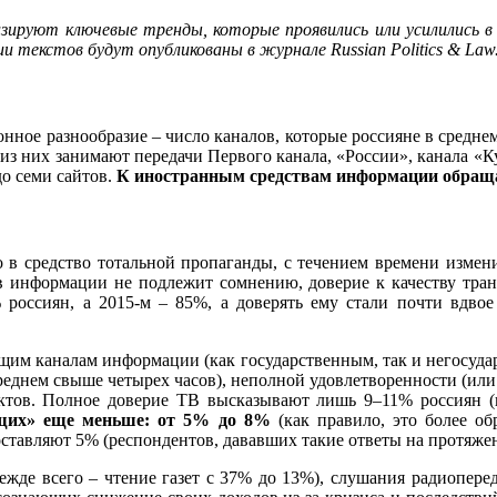
зируют ключевые тренды, которые проявились или усилились в 
и текстов будут опубликованы в журнале Russian Politics & La
ное разнообразие – число каналов, которые россияне в среднем 
% из них занимают передачи Первого канала, «России», канала 
до семи сайтов.
К иностранным средствам информации обращае
о в средство тотальной пропаганды, с течением времени изме
 информации не подлежит сомнению, доверие к качеству транс
 россиян, а 2015-м – 85%, а доверять ему стали почти вдвое
ющим каналам информации (как государственным, так и негосуд
среднем свыше четырех часов), неполной удовлетворенности (или
тов. Полное доверие ТВ высказывают лишь 9–11% россиян (в
щих» еще меньше: от 5% до 8%
(как правило, это более об
ставляют 5% (респондентов, дававших такие ответы на протяжен
жде всего – чтение газет с 37% до 13%), слушания радиоперед