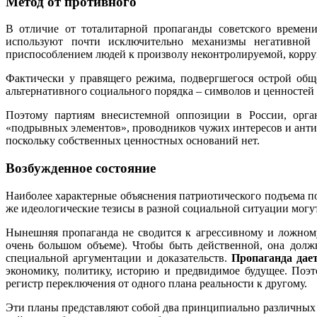
Метод от противного
В отличие от тоталитарной пропаганды советского времени
используют почти исключительно механизмы негативной 
приспособлением людей к произволу неконтролируемой, коррум
Фактически у правящего режима, подвергшегося острой обще
альтернативного социального порядка – символов и ценностей 
Поэтому партиям внесистемной оппозиции в России, орга
«подрывных элементов», проводников чужих интересов и антир
поскольку собственных ценностных оснований нет.
Возбужденное состояние
Наиболее характерные объяснения патриотического подъема п
же идеологические тезисы в разной социальной ситуации могу
Нынешняя пропаганда не сводится к агрессивному и ложн
очень большом объеме). Чтобы быть действенной, она долж
специальной аргументации и доказательств.
Пропаганда да
экономику, политику, историю и предвидимое будущее. Поэ
регистр переключения от одного плана реальности к другому.
Эти планы представляют собой два принципиально различных 