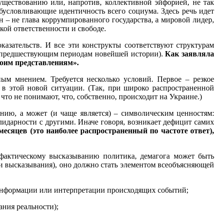
уществованию или, напротив, коллективной эйфорией, не так
бусловливающие идентичность всего социума. Здесь речь идет
 – не глава коррумпированного государства, а мировой лидер,
кой ответственности и свободе.
казательств. И все эти конструкты соответствуют структурам
к предшествующим периодам новейшей истории).
Как заявляла
моим представлениям».
м мнением. Требуется несколько условий. Первое – резкое
ь в этой новой ситуации. (Так, при широко распространенной
то не понимают, что, собственно, происходит на Украине.)
нию, а может (и чаще является) – символическим ценностям:
идарности с другими. Иначе говоря, возникает дефицит самих
есяцев (это наиболее распространенный по частоте ответ),
 фактическому высказыванию политика, демагога может быть
ти высказывания), оно должно стать элементом всеобъясняющей
информации или интерпретации происходящих событий;
ния реальности);