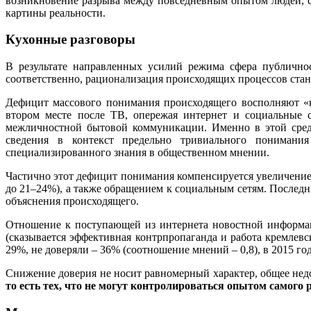
возникновение разрыва между повседневным опытом людей, с
картины реальности.
Кухонные разговоры
В результате направленных усилий режима сфера публичнос
соответственно, рационализация происходящих процессов стан
Дефицит массового понимания происходящего восполняют «к
втором месте после ТВ, опережая интернет и социальные 
межличностной бытовой коммуникации. Именно в этой сред
сведения в контекст предельно тривиального понимани
специализированного знания в общественном мнении.
Частично этот дефицит понимания компенсируется увеличением 
до 21–24%), а также обращением к социальным сетям. Послед
объяснения происходящего.
Отношение к поступающей из интернета новостной информаци
(сказывается эффективная контрпропаганда и работа кремлев
29%, не доверяли – 36% (соотношение мнений – 0,8), в 2015 год
Снижение доверия не носит равномерный характер, общее нед
то есть тех, что не могут контролироваться опытом самого