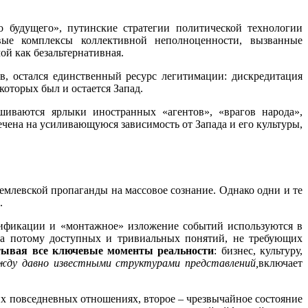
 будущего», путинские стратегии политической технологии
вые комплексы коллективной неполноценности, вызванные
й как безальтернативная.
в, остался единственный ресурс легитимации: дискредитация
которых был и остается Запад.
иваются ярлыки иностранных «агентов», «врагов народа»,
чена на усиливающуюся зависимость от Запада и его культуры,
млевской пропаганды на массовое сознание. Однако одни и те
.
ификации и «монтажное» изложение событий используются в
, а потому доступных и тривиальных понятий, не требующих
тывая все ключевые моменты реальности
: бизнес, культуру,
жду давно известными структурами представлений,
включает
х повседневных отношениях, второе – чрезвычайное состояние