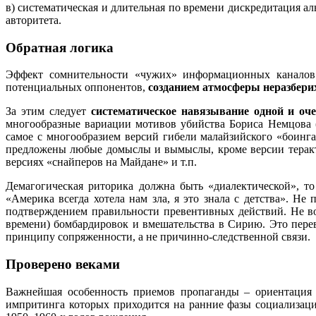
в) систематическая и длительная по времени дискредитация 
авторитета.
Обратная логика
Эффект сомнительности «чужих» информационных каналов 
потенциальных оппонентов,
созданием атмосферы неразбери
За этим следует
систематическое навязывание одной и оч
многообразные вариации мотивов убийства Бориса Немцова (р
самое с многообразием версий гибели малайзийского «боинга
предложены любые домыслы и вымыслы, кроме версии теракта
версиях «снайперов на Майдане» и т.п.
Демагогическая риторика должна быть «диалектической», то
«Америка всегда хотела нам зла, я это знала с детства». Н
подтверждением правильности превентивных действий. Не вое
времени) бомбардировок и вмешательства в Сирию. Это перев
принципу сопряженности, а не причинно-следственной связи.
Проверено веками
Важнейшая особенность приемов пропаганды – ориентация 
импритинга которых приходится на ранние фазы социализаци