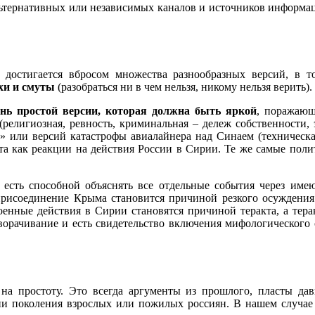
альтернативных или независимых каналов и источников информа
достигается вбросом множества разнообразных версий, в т
хи и смуты
(разобраться ни в чем нельзя, никому нельзя верить).
ень простой версии, которая должна быть яркой
, поражающ
елигиозная, ревность, криминальная – дележ собственности, эт
» или версий катастрофы авиалайнера над Синаем (техническа
 как реакции на действия России в Сирии. Те же самые поли
 есть способной объяснять все отдельные события через име
е присоединение Крыма становится причиной резкого осуждени
нные действия в Сирии становятся причиной теракта, а терак
орачивание и есть свидетельство включения мифологического с
на простоту. Это всегда аргументы из прошлого, пласты да
и поколения взрослых или пожилых россиян. В нашем случае 