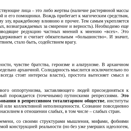
ствующие лица – это либо жертвы (наличие растерянной массы
рой и его помощники. Вождь прибегает к магическим средствам,
у злу, враждебному влиянию и прочее. Тем самым укрепляется
ых, вознаграждаемых за смирение и верность). Необходимо еще
оизводящие редукцию частных мнений к мнению «всех». Это
оддерживает и считает обязательным «большинство». И значит,
вием, стало быть, содействием врагу.
ности, чувстве братства, героизме и альтруизме. В архаичном
редельно архаичной. Солидарность мыслится исключительно по
сегда стоят интересы власти), простота вытесняет смысл и
вого оппортунизма, заставляющего людей присоединяться к
торый порождается (точечными) путинскими репрессиями.
Это
вования в репрессивном тоталитарном обществе
, институты
ной или коллективной неполноценности. Сознание повседневно
асилием в отношении слабых, в том числе – слабых стран.
времени, со своими структурами мышления, мифами, фобиями
емой конструкцией реальности (но без уже умерших идеологем,