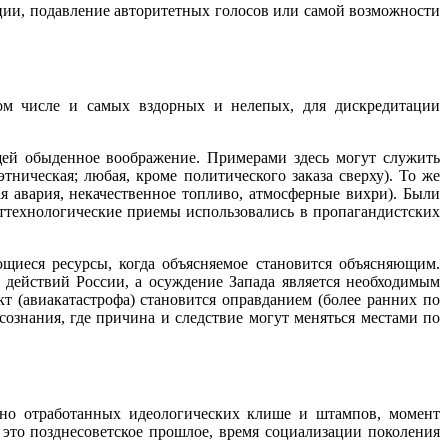
ции, подавление авторитетных голосов или самой возможности
ом числе и самых вздорных и нелепых, для дискредитации
ей обыденное воображение. Примерами здесь могут служить
ническая; любая, кроме политического заказа сверху). То же
я авария, некачественное топливо, атмосферные вихри). Были
ттехнологические приемы использовались в пропагандистских
ющиеся ресурсы, когда объясняемое становится объясняющим.
я действий России, а осуждение Запада является необходимым
т (авиакатастрофа) становится оправданием (более ранних по
ознания, где причина и следствие могут меняться местами по
вно отработанных идеологических клише и штампов, момент
это позднесоветское прошлое, время социализации поколения