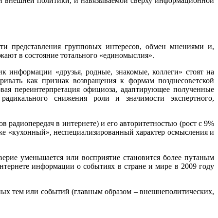
ий внешней политики, и навязываемой сверху информационной
ти представления групповых интересов, обмен мнениями и,
жают в состояние тотального «единомыслия».
 информации «друзья, родные, знакомые, коллеги» стоят на
ривать как признак возвращения к формам позднесоветской
вая переинтерпретация официоза, адаптирующее полученные
радикального снижения роли и значимости экспертного,
в радиопередач в интернете) и его авторитетностью (рост с 9%
 же «кухонный», неспециализированный характер осмысления и
верие уменьшается или восприятие становится более путаным
нтернете информации о событиях в стране и мире в 2009 году
ных тем или событий (главным образом – внешнеполитических,