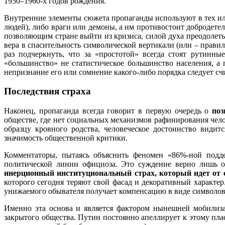
1950–1960-х годов рождения.
Внутренние элементы сюжета пропаганды используют в тех ил
людей), либо враги или демоны, а им противостоит добродетел
позволяющим стране выйти из кризиса, силой духа преодолет
вера в спасительность символической вертикали (или – прави
раз подчеркнуть, что за «простотой» всегда стоят рутинн
«большинство» не статистическое большинство населения, а п
непризнание его или сомнение какого-либо порядка следует сч
Последствия страха
Наконец, пропаганда всегда говорит в первую очередь о
по
обществе, где нет социальных механизмов рафинирования чел
образцу кровного родства, человеческое достоинство види
значимость общественной критики.
Комментаторы, пытаясь объяснить феномен «86%-ной подде
политической линии официоза. Это суждение верно лишь от
инерционный институциональный страх, который идет от с
которого сегодня теряют свой фасад и декоративный характе
унижаемого обывателя получает компенсацию в виде символов 
Именно эта основа и является фактором нынешней мобилиза
закрытого общества. Путин постоянно апеллирует к этому пла