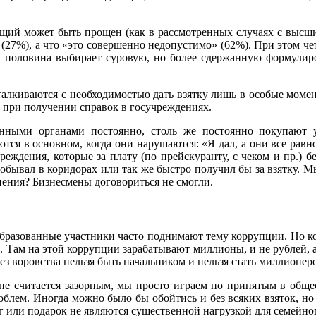
ущий может быть прощен (как в рассмотренных случаях с высши
(27%), а что «это совершенно недопустимо» (62%). При этом четв
 а половина выбирает суровую, но более сдержанную формулир
алкиваются с необходимостью дать взятку лишь в особые момент
 при получении справок в госучреждениях.
енными органами постоянно, столь же постоянно покупают у
ся в основном, когда они нарушаются: «Я дал, а они все равно
еждения, которые за плату (по прейскуранту, с чеком и пр.) 
обывал в коридорах или так же быстро получил бы за взятку. 
енения? Бизнесмены договориться не смогли.
бразованные участники часто поднимают тему коррупции. Но кор
 Там на этой коррупции зарабатывают миллионы, и не рублей, а
 без воровства нельзя быть начальником и нельзя стать миллионер
 не считается зазорным, мы просто играем по принятым в обще
облем. Иногда можно было бы обойтись и без всяких взяток, но
нег или подарок не являются существенной нагрузкой для семейно