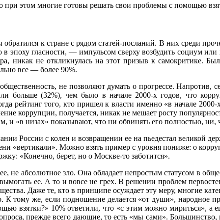
 при этом многие готовы решать свои проблемы с помощью взя
обратился к стране с рядом статей-посланий. В них среди проч
 в эпоху гласности, — импульсом сверху возбудить социум или х
ра, никак не откликнулась на этот призыв к самокритике. Было
ально все — более 90%.
щественность, не позволяют думать о прогрессе. Напротив, сег
 или больше (32%), чем было в начале 2000-х годов, что кор
огда рейтинг того, кто пришел к власти именно «в начале 2000-
ление коррупции, получается, никак не мешает росту популярно
м, и «в низах» показывают, что ни обвинять его полностью, ни,
мании России с колен и возвращении ее на пьедестал великой д
пени «вертикали». Можно взять пример с уровня пониже: о корр
жку: «Конечно, берет, но о Москве-то заботится».
ее, не абсолютное зло. Она обладает непростым статусом в обще
е вымогать ее. А то и вовсе не грех. В решении проблем первост
бщества. Даже те, кто в принципе осуждает эту меру, многие к
ого. К тому же, если подношение делается «от души», народное п
ью взятки?» 10% ответили, что «с этим можно мириться», а ещ
опроса, прежде всего дающие, то есть «мы сами». Большинство, 