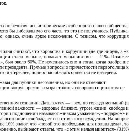
ток.
его перечислялись исторические особенности нашего общества,
отя бы либеральную его часть, то это не получилось. Публика,
, однако, очень яркое исключение. С тезисом, что коррупция
одня считают, что воровства и коррупции (не где-нибудь, а «в
рупции стало меньше, полагает меньшинство — 11%. Похожее
х», был около 60%. Не изменилось оно и тогда, когда одобрение
сти президента. Прямые вопросы о причастности первого лица к
 что интереснее, полностью обелять общество не намерено.
ержавы для публики несомненны, но они не отменяют
упции вокруг прежнего мэра столицы говорили социологам не
ственном сознании. Дать взятку — грех, но гораздо меньший (в
епенной важности — здоровье близких, угроза жизни, свободе и
атегории подношений называют «знаком уважения», «подарком» и
равосознание освобождает его от всякого осуждения. На вопрос
е 10% знают, что «порой это необходимо для пользы дела», то
конечно, выбирают ответы, что «с этим нельзя мириться» (31%)