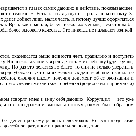
ревращается в глазах самих дающих в действие, показывающее,
ают возможным. Есть платная услуга — роды по контракту. За
тих денег дойдет лишь малая часть. А потому лучше оформляться
ки. Врач, как правило, берет несколько меньше, чем стоила бы
обы более высокого качества. Это никогда не называют взяткой,
детей, оказывается выше ценности жить правильно и поступать
лу. Но поскольку они уверены, что там их ребенку будет лучше,
ку. Но раз это делается во благо, то они не только уверены в
 твердо убеждены, что на их «сложных детей» общие правила не
ребенок окончил школу, получил документ об ее окончании и
если это сделает жизнь твоего ребенка (родного или приемного)
ьном говорят, имея в виду себя дающих. Коррупция — это уже
, а тех, кто далеко и высоко, а потому должен быть образцом
да без денег проблему решить невозможно. Но если люди сами
не достойное, разумное и правильное поведение.