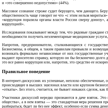
и «это совершенно недопустимо» (44%).
Массовое сознание строже судит берущего, чем дающего. Бер
общественность чаще говорит не что «с этим нельзя мириться» 
«коррупция поразила органы власти России сверху донизу»,
коррупцией».
Исследования показывают между тем, что рядовые граждане ст
необходимости получить неэлементарные медицинские услуги,
Напротив, предприниматели, сталкивающиеся с государств
Бизнесмены, в общем, к таким правилам привыкли и возмущают
возникать формально независимые от них государственные учр
выдают просителю справку, которую он бы бесконечно долго д
это все равно коррупция или, напротив, это средство ее искор
Правильное поведение
В интернет-дискуссиях их успешные, неплохо обеспеченные, о
происходящее в высших эшелонах власти или крупном бизнесе.
«откаты». Без этого, считается, не бывает никаких сделок, как
Участники дискуссий нередко признаются в даче взяток. Это
общества», а в нем взятка — это стандартная мера решения пр
разбираться, будет ли без нее эффект, особенно если сумма де