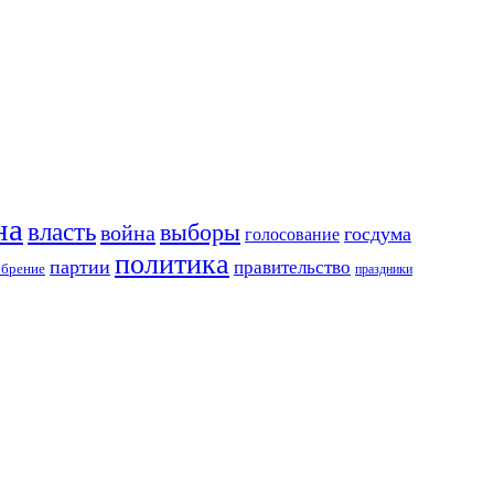
на
власть
выборы
война
госдума
голосование
политика
партии
правительство
обрение
праздники