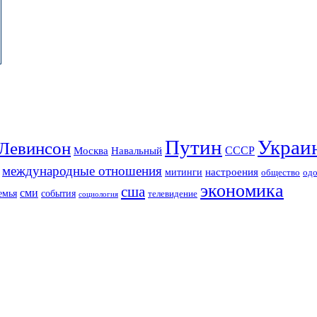
Путин
Украи
Левинсон
СССР
Москва
Навальный
международные отношения
настроения
митинги
од
общество
экономика
сша
сми
события
емья
телевидение
социология