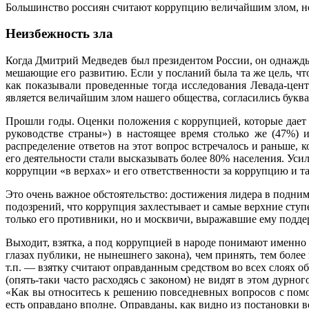
Большинство россиян считают коррупцию величайшим злом, но
Неизбежность зла
Когда Дмитрий Медведев был президентом России, он однажды 
мешающие его развитию. Если у посланий была та же цель, что
как показывали проведенные тогда исследования Левада-цент
является величайшим злом нашего общества, согласились букв
Прошли годы. Оценки положения с коррупцией, которые дает об
руководстве страны») в настоящее время столько же (47%)
распределение ответов на этот вопрос встречалось и раньше, к
его деятельности стали высказывать более 80% населения. Уси
коррупции «в верхах» и его ответственности за коррупцию и та
Это очень важное обстоятельство: достижения лидера в подни
подозрений, что коррупция захлестывает и самые верхние сту
только его противники, но и москвичи, выражавшие ему поддер
Выходит, взятка, а под коррупцией в народе понимают именно 
глазах публики, не нынешнего закона), чем принять, тем боле
т.п. — взятку считают оправданным средством во всех слоях о
(опять-таки часто расходясь с законом) не видят в этом дурн
«Как вы относитесь к решению повседневных вопросов с помощ
есть оправдано вполне. Оправданы, как видно из постановки в