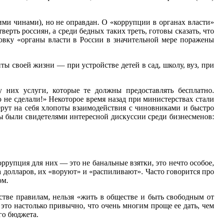
ми чинами), но не оправдан. О «коррупции в органах власти»
ерть россиян, а среди бедных таких треть, готовы сказать, что
овку «органы власти в России в значительной мере поражены
ы своей жизни — при устройстве детей в сад, школу, вуз, при
 них услуги, которые те должны предоставлять бесплатно.
 не сделали!» Некоторое время назад при министерствах стали
берут на себя хлопоты взаимодействия с чиновниками и быстро
Мы были свидетелями интересной дискуссии среди бизнесменов:
рупция для них — это не банальные взятки, это нечто особое,
 долларов, их «воруют» и «распиливают». Часто говорится про
ом.
стве правилам, нельзя «жить в обществе и быть свободным от
 это настолько привычно, что очень многим проще ее дать, чем
го бюджета.