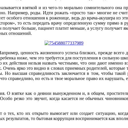
 называется взяткой и из чего-то морально сомнительного она п
нно. Например, роды. Идти рожать «просто так» многие не счит
ирует особого отношения к роженице, ведь до врача-акушера из э
ктором», то есть передать врачу определенную сумму прямо в ру
ач получает больше, пациент платит меньше, а услугу получает як
дных отношений.
Например, ценность жизненного успеха близких, прежде всего 
ребенка ниже, чем это требуется для поступления в сильную шко
их действия нельзя назвать честными, что они дают именно взят
х. Очень ярко это видно в словах приемных родителей, которые
ы. Но высшая справедливость заключается в том, чтобы такой 
, что справедливо, но есть и твое моральное право их нарушать, 
ия. О взятке как о деянии вынужденном и, в общем, простител
 Особо резко это звучит, когда касается не обычных чиновников
т о тех, кто их открыто вымогает или создает ситуацию, ког
ных результатов, то бытовая коррупция воспринимается как впол