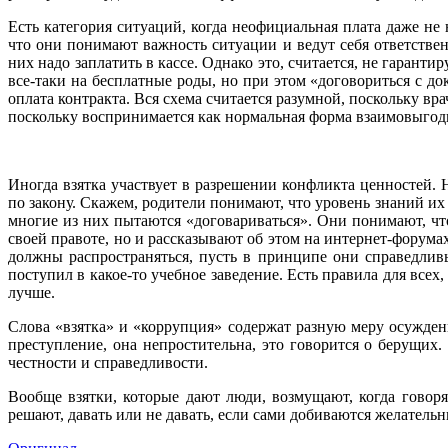
Есть категория ситуаций, когда неофициальная плата даже не
что они понимают важность ситуации и ведут себя ответстве
них надо заплатить в кассе. Однако это, считается, не гарант
все-таки на бесплатные роды, но при этом «договориться с до
оплата контракта. Вся схема считается разумной, поскольку вр
поскольку воспринимается как нормальная форма взаимовыго
Иногда взятка участвует в разрешении конфликта ценностей. 
по закону. Скажем, родители понимают, что уровень знаний их 
многие из них пытаются «договариваться». Они понимают, что 
своей правоте, но и рассказывают об этом на интернет-форума
должны распространяться, пусть в принципе они справедлив
поступил в какое-то учебное заведение. Есть правила для всех
лучше.
Слова «взятка» и «коррупция» содержат разную меру осужден
преступление, она непростительна, это говорится о берущих.
честности и справедливости.
Вообще взятки, которые дают люди, возмущают, когда говоря
решают, давать или не давать, если сами добиваются желатель