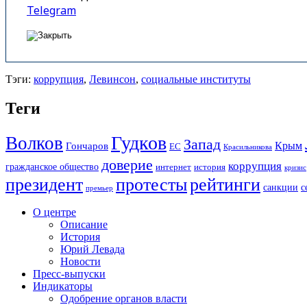
Telegram
Тэги:
коррупция
,
Левинсон
,
социальные институты
Теги
Гудков
Волков
Запад
Крым
Гончаров
ЕС
Красильникова
доверие
коррупция
гражданское общество
история
интернет
кризис
президент
протесты
рейтинги
санкции
с
премьер
О центре
Описание
История
Юрий Левада
Новости
Пресс-выпуски
Индикаторы
Одобрение органов власти