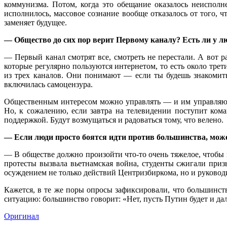
коммунизма. Потом, когда это обещание оказалось неиспол
исполнилось, массовое сознание вообще отказалось от того, 
заменяет будущее.
— Общество до сих пор верит Первому каналу? Есть ли у 
— Первый канал смотрят все, смотреть не перестали. А вот 
которые регулярно пользуются интернетом, то есть около тре
из трех каналов. Они понимают — если ты будешь знакомить
включилась самоцензура.
Общественным интересом можно управлять — и им управляют. Е
Но, к сожалению, если завтра на телевидении поступит кома
поддержкой. Будут возмущаться и радоваться тому, что велено.
— Если люди просто боятся идти против большинства, може
— В обществе должно произойти что-то очень тяжелое, чтобы
протесты вызвала вьетнамская война, студенты сжигали при
осуждением не только действий Центризбиркома, но и руководи
Кажется, в те же поры опросы зафиксировали, что большинст
ситуацию: большинство говорит: «Нет, пусть Путин будет и даль
Оригинал