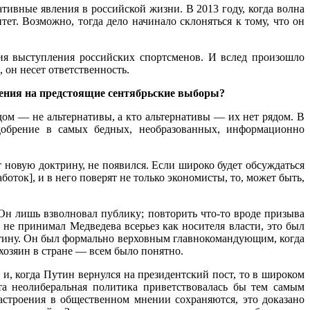
тивные явления в российской жизни. В 2013 году, когда волна
ет. Возможно, тогда дело начинало склоняться к тому, что он
ия выступления российских спортсменов. И вслед произошло
 он несет ответственность.
роения на предстоящие сентябрьские выборы?
дом — не альтернативы, а кто альтернативы — их нет рядом. В
одобрение в самых бедных, необразованных, информационно
 новую доктрину, не появился. Если широко будет обсуждаться
ток], и в него поверят не только экономисты, то, может быть,
н лишь взволновал публику; повторить что-то вроде призыва
 не принимал Медведева всерьез как носителя власти, это был
Путину. Он был формально верховным главнокомандующим, когда
 хозяин в стране — всем было понятно.
и, когда Путин вернулся на президентский пост, то в широком
Эта неолиберальная политика приветствовалась бы тем самым
астроения в общественном мнении сохраняются, это доказано