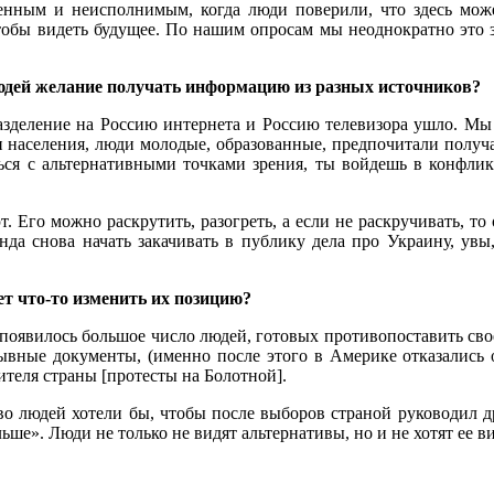
ненным и неисполнимым, когда люди поверили, что здесь мож
чтобы видеть будущее. По нашим опросам мы неоднократно это 
людей желание получать информацию из разных источников?
разделение на Россию интернета и Россию телевизора ушло. Мы
ти населения, люди молодые, образованные, предпочитали получа
ся с альтернативными точками зрения, ты войдешь в конфликт
го можно раскрутить, разогреть, а если не раскручивать, то 
нда снова начать закачивать в публику дела про Украину, увы
т что-то изменить их позицию?
 появилось большое число людей, готовых противопоставить с
зывные документы, (именно после этого в Америке отказались 
теля страны [протесты на Болотной].
во людей хотели бы, чтобы после выборов страной руководил д
ше». Люди не только не видят альтернативы, но и не хотят ее ви