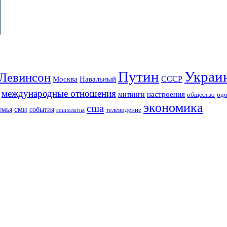
Путин
Украи
Левинсон
СССР
Москва
Навальный
международные отношения
настроения
митинги
од
общество
экономика
сша
сми
события
емья
телевидение
социология