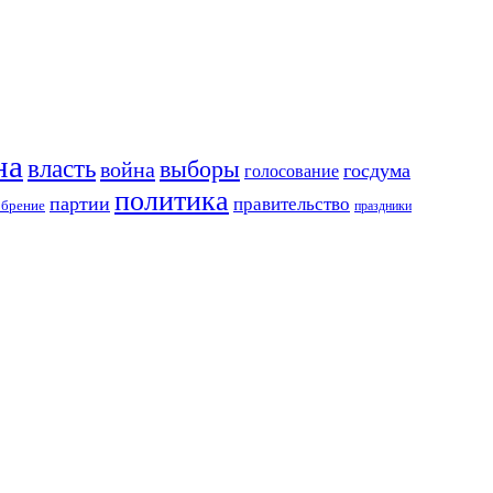
на
власть
выборы
война
госдума
голосование
политика
партии
правительство
обрение
праздники