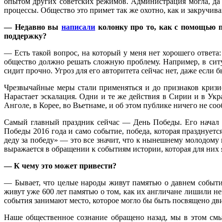
опытом других советских режимов. Администрация могла, да 
процессы. Общество это примет так же охотно, как и закручива
— Недавно вы
написали
колонку про то, как с помощью п
поддержку?
— Есть такой вопрос, на который у меня нет хорошего ответа
общество должно решать сложную проблему. Например, в ситуа
сидит прочно. Угроз для его авторитета сейчас нет, даже если б
Чрезвычайные меры стали применяться и до признаков кризиса
Нарастает эскалация. Одни и те же действия в Сирии и в Укр
Анголе, в Корее, во Вьетнаме, и об этом публике ничего не со
Самый главный праздник сейчас — День Победы. Его начал э
Победы 2016 года и само событие, победа, которая празднует
деду за победу» — это все значит, что к нынешнему молодом
выражается в обращении к событиям истории, которая для них 
— К чему это может привести?
— Бывает, что целые народы живут памятью о давнем событии
живут уже 600 лет памятью о том, как их англичане лишили не
события занимают место, которое могло бы быть посвящено дв
Наше общественное сознание обращено назад, мы в этом смы