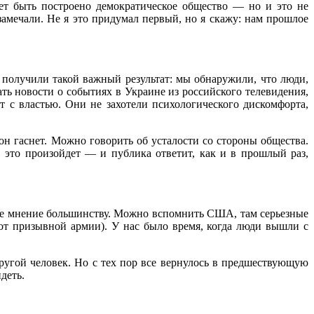
ет быть построено демократическое общество — но и это не
замечали. Не я это придумал первый, но я скажу: нам прошлое
 получили такой важный результат: мы обнаружили, что люди,
ть новости о событиях в Украине из российского телевидения,
 с властью. Они не захотели психологического дискомфорта,
он гаснет. Можно говорить об усталости со стороны общества.
, это произойдет — и публика ответит, как и в прошлый раз,
вое мнение большинству. Можно вспомнить США, там серьезные
от призывной армии). У нас было время, когда люди вышли с
ругой человек. Но с тех пор все вернулось в предшествующую
деть.