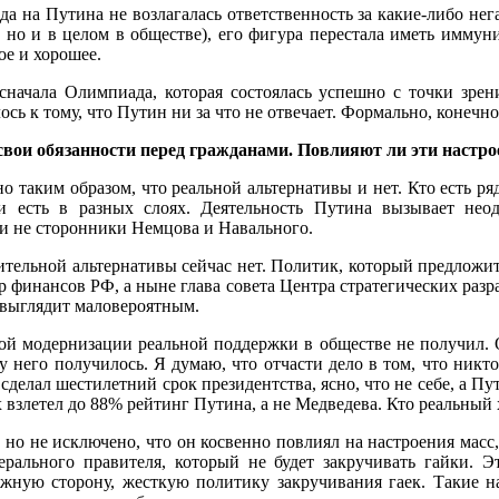
 на Путина не возлагалась ответственность за какие-либо нега
 но и в целом в обществе), его фигура перестала иметь иммунит
ое и хорошее.
сначала Олимпиада, которая состоялась успешно с точки зрен
 к тому, что Путин ни за что не отвечает. Формально, конечно,
 свои обязанности перед гражданами. Повлияют ли эти наст
 таким образом, что реальной альтернативы и нет. Кто есть ря
ни есть в разных слоях. Деятельность Путина вызывает не
 и не сторонники Немцова и Навального.
вительной альтернативы сейчас нет. Политик, который предложит
финансов РФ, а ныне глава совета Центра стратегических разрабо
о выглядит маловероятным.
й модернизации реальной поддержки в обществе не получил. О
 него получилось. Я думаю, что отчасти дело в том, что никто
сделал шестилетний срок президентства, ясно, что не себе, а 
х взлетел до 88% рейтинг Путина, а не Медведева. Кто реальный
но не исключено, что он косвенно повлиял на настроения масс, 
ерального правителя, который не будет закручивать гайки. 
ожную сторону, жесткую политику закручивания гаек. Такие н