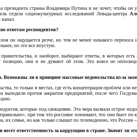
 на президента страны Владимира Путина и не хочет, чтобы он 
тель отдела социокультурных исследований Левада-центра
Ал
 канал.
 по ответам респондентов?
лом он ощущается резче, но тем не менее никакого переноса не
ьнее, но это все впустую.
правительства, и наоборот, выбирают ответы, в которых есть
у позицию, они и не думают об этом. Это вовсе не оппозици
ю. Возможны ли в принципе массовые недовольства из-за эко
ства, то только в местах, где есть концентрация проблем или 
ли выходили против закрытия предприятий, после чего Госдума
кцию.
дуктов, которые под санкциями. Эта мера вызвала острое недов
правильно», при том что россияне понимают, что они бьют по 
на, их семьи, но как только слышат по телевидению, что Россия 
несет ответственность за коррупцию в стране. Значит ли это