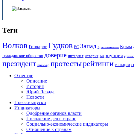
Теги
Гудков
Волков
Запад
Крым
Гончаров
ЕС
Красильникова
доверие
коррупция
гражданское общество
история
интернет
кризис
президент
протесты
рейтинги
санкции
с
премьер
О центре
Описание
История
Юрий Левада
Новости
Пресс-выпуски
Индикаторы
Одобрение органов власти
Положение дел в стране
Социально-экономические индикаторы
Отношение к странам