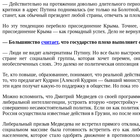
— Действительно на протяжении довольно длительного периода
критики в адрес Путина поднималась (не только на Болотной,
станет, как обычный президент любой страны, отвечать за плох
Но эту тенденцию перебило присоединение Крыма. Точнее, 
присоединение Крыма — как громадный успех. Дело не вернулось
— Большинство
считает
, что государство плохо выполняет
— Люди не видят альтернативы Путину. Но все было выстроено
стране нет социальной группы, которая хочет перемен, о
необеспеченных слоях. Это далеко не политическая оппозиция
Те, кто повыше, образованнее, понимают, что реальной дейст
то, что предлагает Кудрин [Алексей Кудрин — бывший министр 
эти идеи получат какую-то поддержку в обществе. Но пока эт
Можно вспомнить, что Дмитрий Медведев со своей программо
либеральной интеллигенции, устроить вторую «перестройку» у
совершенно несамостоятельный политик. Если он как политик 
Россия осуществила известные действия в Грузии, но после ни
Либеральный призыв Медведева не встретил прямого отклика, 
социальном массиве была готовность встретить его как либ
населением, которое стало одобрять движение в противопол