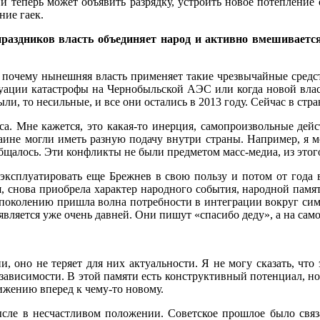
и теперь может объявить разрядку, устроить новое потепление
ние гаек.
раздников власть объединяет народ и активно вмешивается 
: почему нынешняя власть применяет такие чрезвычайные средс
ции катастрофы на Чернобыльской АЭС или когда новой власти 
ыли, то несильные, и все они остались в 2013 году. Сейчас в стр
. Мне кажется, это какая-то инерция, самопроизвольные дейст
аине могли иметь разную подачу внутри страны. Например, я м
общалось. Эти конфликты не были предметом масс-медиа, из этог
ксплуатировать еще Брежнев в свою пользу и потом от года 
ся, снова приобрела характер народного события, народной пам
у поколению пришла волна потребности в интеграции вокруг сим
является уже очень давней. Они пишут «спасибо деду», а на сам
, оно не теряет для них актуальности. Я не могу сказать, что
зависимости. В этой памяти есть конструктивный потенциал, но 
ижению вперед к чему-то новому.
сле в несчастливом положении. Советское прошлое было связ