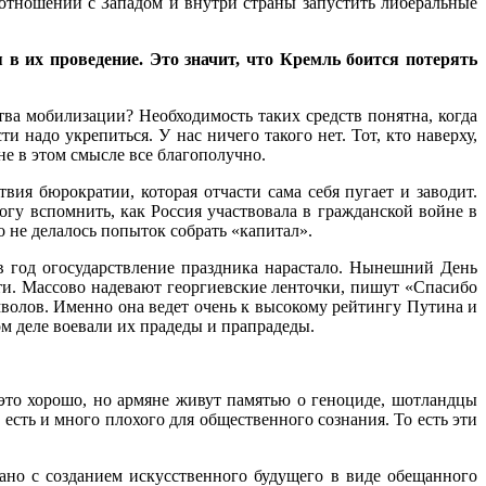
 отношений с Западом и внутри страны запустить либеральные
в их проведение. Это значит, что Кремль боится потерять
тва мобилизации? Необходимость таких средств понятна, когда
надо укрепиться. У нас ничего такого нет. Тот, кто наверху,
ане в этом смысле все благополучно.
вия бюрократии, которая отчасти сама себя пугает и заводит.
огу вспомнить, как Россия участвовала в гражданской войне в
о не делалось попыток собрать «капитал».
в год огосударствление праздника нарастало. Нынешний День
яти. Массово надевают георгиевские ленточки, пишут «Спасибо
волов. Именно она ведет очень к высокому рейтингу Путина и
ом деле воевали их прадеды и прапрадеды.
 это хорошо, но армяне живут памятью о геноциде, шотландцы
есть и много плохого для общественного сознания. То есть эти
ано с созданием искусственного будущего в виде обещанного