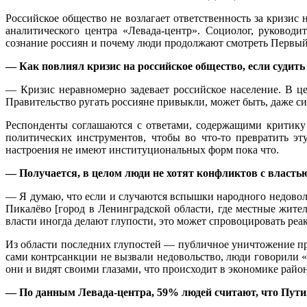
Российское общество не возлагает ответственность за кризис
аналитического центра «Левада-центр». Социолог, руководи
сознание россиян и почему люди продолжают смотреть Первый
— Как повлиял кризис на российское общество, если судить
— Кризис неравномерно задевает российское население. В це
Правительство ругать россияне привыкли, может быть, даже сил
Респонденты соглашаются с ответами, содержащими критику 
политических инструментов, чтобы во что-то превратить эт
настроения не имеют институциональных форм пока что.
— Получается, в целом люди не хотят конфликтов с власть
— Я думаю, что если и случаются вспышки народного недоволь
Пикалёво [город в Ленинградской области, где местные жите
власти иногда делают глупости, это может спровоцировать реа
Из области последних глупостей — публичное уничтожение про
сами контрсанкции не вызвали недовольство, люди говорили «
они и видят своими глазами, что происходит в экономике райо
— По данным Левада-центра, 59% людей считают, что Путин 