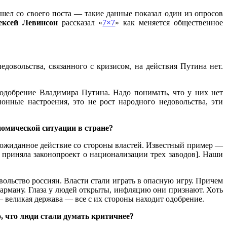
ушел со своего поста — такие данные показал один из опросов
ексей Левинсон
рассказал «
7×7
» как меняется общественное
довольства, связанного с кризисом, на действия Путина нет.
 одобрение Владимира Путина. Надо понимать, что у них нет
онные настроения, это не рост народного недовольства, эти
номической ситуации в стране?
неожиданное действие со стороны властей. Известный пример —
 приняла законопроект о национализации трех заводов]. Наши
ольство россиян. Власти стали играть в опасную игру. Причем
карману. Глаза у людей открыты, инфляцию они признают. Хоть
— великая держава — все с их стороны находит одобрение.
, что люди стали думать критичнее?