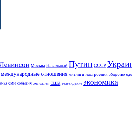
Путин
Украи
Левинсон
СССР
Москва
Навальный
международные отношения
настроения
митинги
од
общество
экономика
сша
сми
события
емья
телевидение
социология