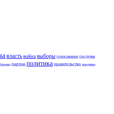
на
власть
выборы
война
госдума
голосование
политика
партии
правительство
обрение
праздники