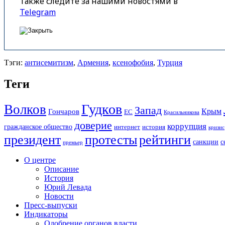
Также следите за нашими новостями в
Telegram
Тэги:
антисемитизм
,
Армения
,
ксенофобия
,
Турция
Теги
Гудков
Волков
Запад
Крым
Гончаров
ЕС
Красильникова
доверие
коррупция
гражданское общество
история
интернет
кризис
президент
протесты
рейтинги
санкции
с
премьер
О центре
Описание
История
Юрий Левада
Новости
Пресс-выпуски
Индикаторы
Одобрение органов власти