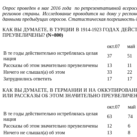
Опрос проведен в мае 2016 года по репрезентативной всеросс
регионов страны. Исследование проводится на дому у респ
данными предыдущих опросов. Статистическая погрешность да
КАК ВЫ ДУМАЕТЕ, В ТУРЦИИ В 1914-1923 ГОДАХ Д
ПРЕУВЕЛИЧЕНЫ?
(
N=800)
окт.07
май 
В те годы действительно истреблялась целая
37
51
нация
Рассказы об этом значительно преувеличены
13
11
Ничего не слышал(а) об этом
33
22
Затруднились ответить
17
17
КАК ВЫ ДУМАЕТЕ, В ГЕРМАНИИ И НА ОККУПИРОВАН
ИЛИ РАССКАЗЫ ОБ ЭТОМ ЗНАЧИТЕЛЬНО ПРЕУВЕЛИЧЕ
окт.07
май
В те годы действительно истреблялась целая
63
74
нация
Рассказы об этом значительно преувеличены
12
6
Ничего не слышал(а) об этом
13
8