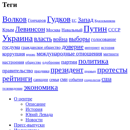
Теги
Гудков
Волков
Запад
Гончаров
ЕС
Красильникова
Путин
Левинсон
СССР
Крым
Москва
Навальный
Украина
власть
выборы
война
голосование
доверие
госдума
гражданское общество
история
интернет
международные отношения
коррупция
митинги
кризис
политика
партии
настроения
одобрение
общество
президент
протесты
правительство
праздники
премьер
рейтинги
сша
сми
санкции
события
семья
социология
экономика
телевидение
О центре
Описание
История
Юрий Левада
Новости
Пресс-выпуски